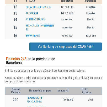
11
STILL SA
corporativa
Barcelona
12
SCHAEFFLER IBERIA SLU.
151.923.188
Gipuzkoa
13
ELEKTRA SA
148.071.052
Gipuzkoa
14
CUMMINS SPAIN SL
corporativa
Madrid
MONCALIERI INVESTMENTS
15
corporativa
Madrid
SL.
16
EUROFRED SA
corporativa
Barcelona
Ver Ranking de Empresas del CNAE 4664
Posición 245
en la provincia de
Barcelona
Still Sa se encuentra en la posición 245 del Ranking de Barcelona.
A continuación podrá consultar la posición en el ranking de Still Sa y empresas
con posiciones similares:
Posición
Sector
Nombre de la empresa
Ventas (€)
Provincia
Actividad
PLASTIVERD PET
240
176.051.849
2016
RECICLADO SA