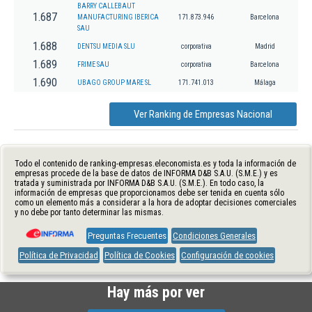
BARRY CALLEBAUT
1.687
MANUFACTURING IBERICA
171.873.946
Barcelona
SAU
1.688
DENTSU MEDIA SLU
corporativa
Madrid
1.689
FRIME SAU
corporativa
Barcelona
1.690
UBAGO GROUP MARE SL
171.741.013
Málaga
Ver Ranking de Empresas Nacional
Todo el contenido de ranking-empresas.eleconomista.es y toda la información de
empresas procede de la base de datos de INFORMA D&B S.A.U. (S.M.E.) y es
tratada y suministrada por INFORMA D&B S.A.U. (S.M.E.). En todo caso, la
información de empresas que proporcionamos debe ser tenida en cuenta sólo
como un elemento más a considerar a la hora de adoptar decisiones comerciales
y no debe por tanto determinar las mismas.
Preguntas Frecuentes
Condiciones Generales
Política de Privacidad
Política de Cookies
Configuración de cookies
Hay más por ver