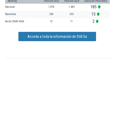
Ranking
Posición 2023
Posición 2024
Evolución Posiciones
185
Nacional
1.870
1.685
15
Barcelona
260
245
2
Sector CNAE 4664
13
11
Acceda a toda la información de Still Sa