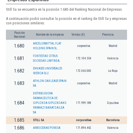
Still Sa se encuentra en la posición 1.685 del Ranking Nacional de Empresas.
A continuación podrá consultar la posición en el ranking de Still Sa y empresas
con posiciones similares:
Posición
Nombre de la empresa
Ventas (€)
Provincia
Nacional
ARCELORMITTAL FLAT
1.680
corporativa
Madrid
HOLDING SPAIN SL.
FONTESTAD CITRUS
1.681
172.104.554
Valencia
SOCIEDAD LIMITADA.
ENVASES UNIVERSALES
1.682
172.065.000
La Rioja
IBERICA SLU
ATHLON CAR LEASE SPAIN
1.683
corporativa
Madrid
SA
DISTRIBUIDORA
FARMACEUTICA DE
1.684
GIPUZKOA-GIPUZKOAKO
171.999.188
Gipuzkoa
FARMAZI BANATZAILEA
SA
1.685
STILL SA
corporativa
Barcelona
1.686
ARROCERIAS PONS SA
171.894.442
Valencia