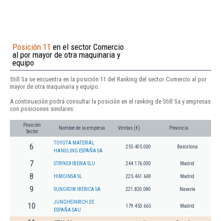
Posición 11
en el sector Comercio
al por mayor de otra maquinaria y
equipo
Still Sa se encuentra en la posición 11 del Ranking del sector Comercio al por
mayor de otra maquinaria y equipo.
A continuación podrá consultar la posición en el ranking de Still Sa y empresas
con posiciones similares:
Posición
Nombre de la empresa
Ventas (€)
Provincia
Sector
TOYOTA MATERIAL
6
255.405.000
Barcelona
HANDLING ESPAÑA SA
7
STRYKER IBERIA SLU
244.176.000
Madrid
8
HIMOINSA SL
225.461.669
Madrid
9
SUNGROW IBERICA SA
221.820.080
Navarra
JUNGHEINRICH DE
10
179.453.665
Madrid
ESPAÑA SAU