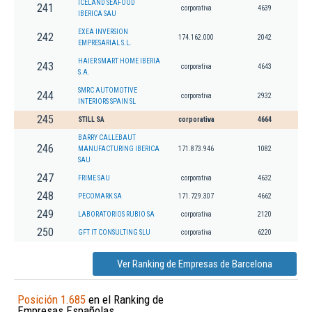
ICELAND SEAFOOD
241
corporativa
4639
IBERICA SAU
EXEA INVERSION
242
174.162.000
2042
EMPRESARIAL S.L.
HAIER SMART HOME IBERIA
243
corporativa
4643
S.A.
SMRC AUTOMOTIVE
244
corporativa
2932
INTERIORS SPAIN SL
245
STILL SA
corporativa
4664
BARRY CALLEBAUT
246
MANUFACTURING IBERICA
171.873.946
1082
SAU
247
FRIME SAU
corporativa
4632
248
PECOMARK SA
171.729.307
4662
249
LABORATORIOS RUBIO SA
corporativa
2120
250
GFT IT CONSULTING SLU
corporativa
6220
Ver Ranking de Empresas de Barcelona
Posición 1.685
en el Ranking de
Empresas Españolas