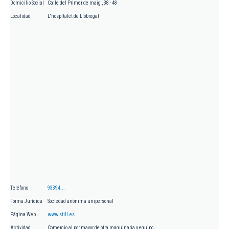
Domicilio Social
Calle del Primer de maig , 38 - 48
Localidad
L'hospitalet de Llobregat
Teléfono
93394...
Forma Jurídica
Sociedad anónima unipersonal
Página Web
www.still.es
Actividad
Comercio al por mayor de otra maquinaria y equipo