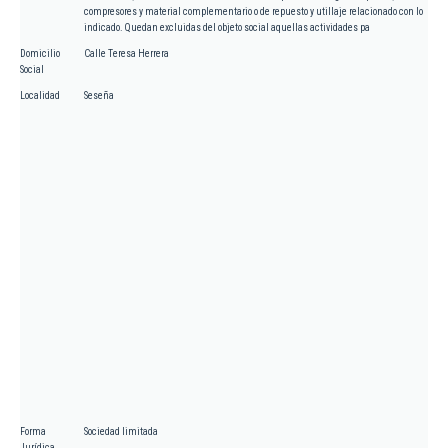
compresores y material complementario o de repuesto y utillaje relacionado con lo
indicado. Quedan excluidas del objeto social aquellas actividades pa
Domicilio
Calle Teresa Herrera
Social
Localidad
Seseña
Forma
Sociedad limitada
Jurídica