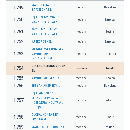
MAQUINARIA CONTROL
1.749
mediana
Barcelona
BARCELONA S.L.
EQUIPOS INVERNALES
1.750
mediana
Zaragoza
SOCIEDAD LIMITADA
SACCHIMACHINERY
1.751
mediana
Sevilla
SOCIEDAD LIMITADA.
1.752
SUITEC FENIX SL
mediana
Zaragoza
MEKANO MAQUINARIA Y
1.753
SUMINISTROS
mediana
Castellon
INDUSTRIALES SL
STK ENGINEERING GROUP
1.754
mediana
Toledo
SL.
1.755
SUMINISTROS LARGO SL
mediana
Navarra
1.756
EBERIAN ASSEMBLY S.L.
mediana
Barcelona
EQUIPAMIENTO Y
RECAMBIOS PARA LA
1.757
mediana
Baleares
HOSTELERIA INDUSTRIAL
DITEQ SL.
GLOBAL CONTAINER
1.758
mediana
Cádiz
TRADING SL.
1.759
MATFOTO DISTRIBUCION SL
mediana
Murcia