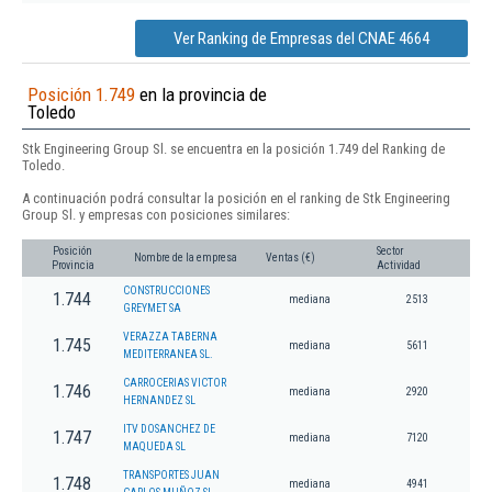
Ver Ranking de Empresas del CNAE 4664
Posición 1.749
en la provincia de
Toledo
Stk Engineering Group Sl. se encuentra en la posición 1.749 del Ranking de
Toledo.
A continuación podrá consultar la posición en el ranking de Stk Engineering
Group Sl. y empresas con posiciones similares:
Posición
Sector
Nombre de la empresa
Ventas (€)
Provincia
Actividad
CONSTRUCCIONES
1.744
mediana
2513
GREYMET SA
VERAZZA TABERNA
1.745
mediana
5611
MEDITERRANEA SL.
CARROCERIAS VICTOR
1.746
mediana
2920
HERNANDEZ SL
ITV DOSANCHEZ DE
1.747
mediana
7120
MAQUEDA SL
TRANSPORTES JUAN
1.748
mediana
4941