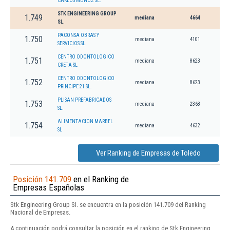
CARLOS MUÑOZ SL.
STK ENGINEERING GROUP
1.749
mediana
4664
SL.
PACONSA OBRAS Y
1.750
mediana
4101
SERVICIOS SL.
CENTRO ODONTOLOGICO
1.751
mediana
8623
CRETA SL
CENTRO ODONTOLOGICO
1.752
mediana
8623
PRINCIPE 21 SL.
PLISAN PREFABRICADOS
1.753
mediana
2368
SL.
ALIMENTACION MARBEL
1.754
mediana
4632
SL
Ver Ranking de Empresas de Toledo
Posición 141.709
en el Ranking de
Empresas Españolas
Stk Engineering Group Sl. se encuentra en la posición 141.709 del Ranking
Nacional de Empresas.
A continuación podrá consultar la posición en el ranking de Stk Engineering