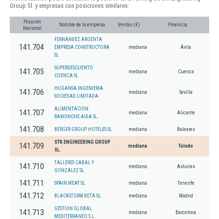
Group Sl. y empresas con posiciones similares:
Posición
Nombre de la empresa
Ventas (€)
Provincia
Nacional
FERNANDEZ ARGENTA
141.704
EMPRESA CONSTRUCTORA
mediana
Ávila
SL
SUPERDESCUENTO
141.705
mediana
Cuenca
CUENCA SL
HUGANSA INGENIERIA
141.706
mediana
Sevilla
SOCIEDAD LIMITADA.
ALIMENTACION
141.707
mediana
Alicante
RAMONCHE AIDA SL.
141.708
BERGER GROUP HOTELES SL
mediana
Baleares
STK ENGINEERING GROUP
141.709
mediana
Toledo
SL.
TALLERES CABAL Y
141.710
mediana
Asturias
GONZALEZ SL
141.711
SPAIN MEAT SL
mediana
Tenerife
141.712
BLACKSTORM BETA SL.
mediana
Madrid
GESTION GLOBAL
141.713
mediana
Barcelona
MEDITERRANEO S.L.