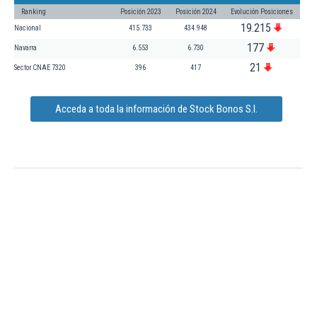
Ranking
Posición 2023
Posición 2024
Evolución Posiciones
19.215
Nacional
415.733
434.948
177
Navarra
6.553
6.730
21
Sector CNAE 7320
396
417
Acceda a toda la información de Stock Bonos S.l.