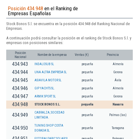
Posición 434.948
en el Ranking de
Empresas Españolas
Stock Bonos S.l. se encuentra en la posición 434.948 del Ranking Nacional de
Empresas.
A continuación podrá consultar la posición en el ranking de Stock Bonos S.l. y
empresas con posiciones similares:
Posición
Nombre de la empresa
Ventas (€)
Provincia
Nacional
434.943
INDALOSUB SL
pequeña
Almería
434.944
UNA ALTRA EMPRESA SL
pequeña
Gerona
434.945
ASIAVILA MOTOR SL
pequeña
Ávila
434.946
GIP YACHTS SL.
pequeña
Almería
434.947
ARMIK SPORT SL
pequeña
Gerona
434.948
STOCK BONOS S.L.
pequeña
Navarra
CABRALZA, SOCIEDAD
434.949
pequeña
Palmas (las)
LIMITADA.
TUNING SHOP COSTA
434.950
pequeña
Tarragona
DORADA SL
434.951
FOTOBALEARIC SOLAR SL
pequeña
Baleares