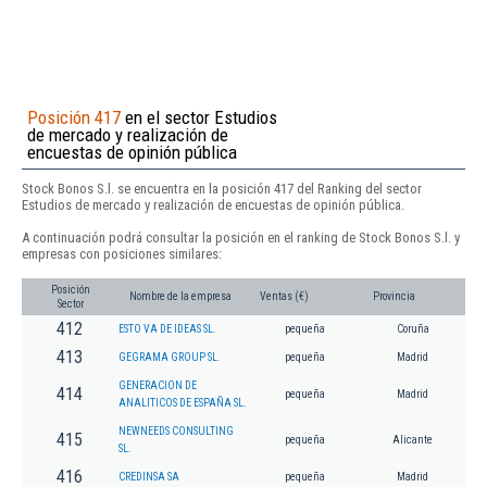
Posición 417
en el sector Estudios
de mercado y realización de
encuestas de opinión pública
Stock Bonos S.l. se encuentra en la posición 417 del Ranking del sector
Estudios de mercado y realización de encuestas de opinión pública.
A continuación podrá consultar la posición en el ranking de Stock Bonos S.l. y
empresas con posiciones similares:
Posición
Nombre de la empresa
Ventas (€)
Provincia
Sector
412
ESTO VA DE IDEAS SL.
pequeña
Coruña
413
GEGRAMA GROUP SL.
pequeña
Madrid
GENERACION DE
414
pequeña
Madrid
ANALITICOS DE ESPAÑA SL.
NEWNEEDS CONSULTING
415
pequeña
Alicante
SL.
416
CREDINSA SA
pequeña
Madrid