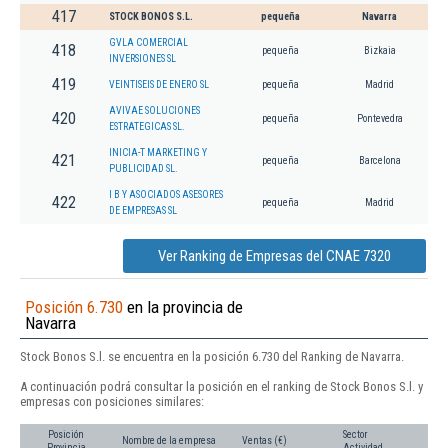
417
STOCK BONOS S.L.
pequeña
Navarra
GVLA COMERCIAL
418
pequeña
Bizkaia
INVERSIONES SL
419
VEINTISEIS DE ENERO SL
pequeña
Madrid
AVIVAE SOLUCIONES
420
pequeña
Pontevedra
ESTRATEGICAS SL.
INICIA-T MARKETING Y
421
pequeña
Barcelona
PUBLICIDAD SL.
I B Y ASOCIADOS ASESORES
422
pequeña
Madrid
DE EMPRESAS SL
Ver Ranking de Empresas del CNAE 7320
Posición 6.730
en la provincia de
Navarra
Stock Bonos S.l. se encuentra en la posición 6.730 del Ranking de Navarra.
A continuación podrá consultar la posición en el ranking de Stock Bonos S.l. y
empresas con posiciones similares:
Posición
Sector
Nombre de la empresa
Ventas (€)
Provincia
Actividad