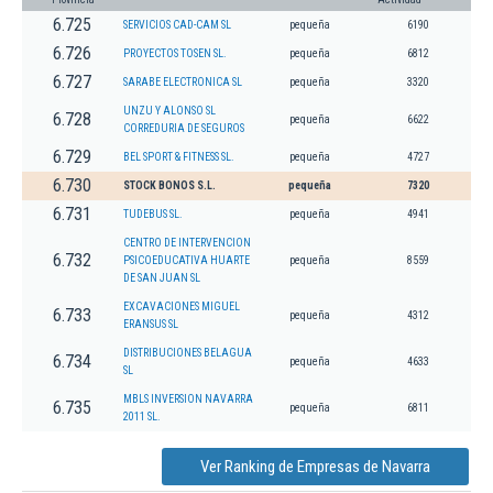
6.725
SERVICIOS CAD-CAM SL
pequeña
6190
6.726
PROYECTOS TOSEN SL.
pequeña
6812
6.727
SARABE ELECTRONICA SL
pequeña
3320
UNZU Y ALONSO SL
6.728
pequeña
6622
CORREDURIA DE SEGUROS
6.729
BEL SPORT & FITNESS SL.
pequeña
4727
6.730
STOCK BONOS S.L.
pequeña
7320
6.731
TUDEBUS SL.
pequeña
4941
CENTRO DE INTERVENCION
6.732
PSICOEDUCATIVA HUARTE
pequeña
8559
DE SAN JUAN SL
EXCAVACIONES MIGUEL
6.733
pequeña
4312
ERANSUS SL
DISTRIBUCIONES BELAGUA
6.734
pequeña
4633
SL
MBLS INVERSION NAVARRA
6.735
pequeña
6811
2011 SL.
Ver Ranking de Empresas de Navarra