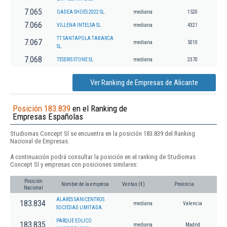
7.065
GADEA SHOES 2022 SL.
mediana
1520
7.066
VILLENA INTELSA SL
mediana
4321
TT SANTAPOLA TABARCA
7.067
mediana
5010
SL.
7.068
TESERIS STONE SL
mediana
2370
Ver Ranking de Empresas de Alicante
Posición 183.839
en el Ranking de
Empresas Españolas
Studiomas Concept Sl se encuentra en la posición 183.839 del Ranking
Nacional de Empresas.
A continuación podrá consultar la posición en el ranking de Studiomas
Concept Sl y empresas con posiciones similares:
Posición
Nombre de la empresa
Ventas (€)
Provincia
Nacional
ALARES SANICENTROS
183.834
mediana
Valencia
SOCIEDAD LIMITADA.
PARQUE EOLICO
183.835
mediana
Madrid