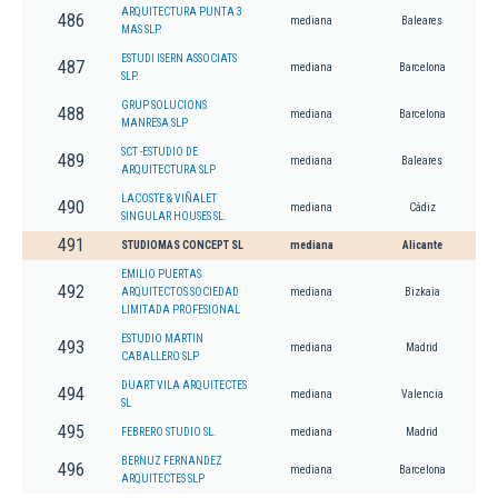
ARQUITECTURA PUNTA 3
486
mediana
Baleares
MAS SLP.
ESTUDI ISERN ASSOCIATS
487
mediana
Barcelona
SLP.
GRUP SOLUCIONS
488
mediana
Barcelona
MANRESA SLP
SCT -ESTUDIO DE
489
mediana
Baleares
ARQUITECTURA SLP
LACOSTE & VIÑALET
490
mediana
Cádiz
SINGULAR HOUSES SL.
491
STUDIOMAS CONCEPT SL
mediana
Alicante
EMILIO PUERTAS
492
ARQUITECTOS SOCIEDAD
mediana
Bizkaia
LIMITADA PROFESIONAL
ESTUDIO MARTIN
493
mediana
Madrid
CABALLERO SLP
DUART VILA ARQUITECTES
494
mediana
Valencia
SL
495
FEBRERO STUDIO SL.
mediana
Madrid
BERNUZ FERNANDEZ
496
mediana
Barcelona
ARQUITECTES SLP