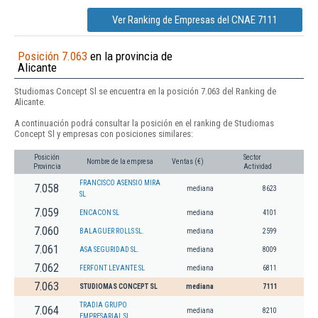
Ver Ranking de Empresas del CNAE 7111
Posición 7.063
en la provincia de
Alicante
Studiomas Concept Sl se encuentra en la posición 7.063 del Ranking de
Alicante.
A continuación podrá consultar la posición en el ranking de Studiomas
Concept Sl y empresas con posiciones similares:
Posición
Sector
Nombre de la empresa
Ventas (€)
Provincia
Actividad
FRANCISCO ASENSIO MIRA
7.058
mediana
8623
SL
7.059
ENCACON SL
mediana
4101
7.060
BALAGUER ROLLS SL.
mediana
2599
7.061
ASA SEGURIDAD SL.
mediana
8009
7.062
FERFONT LEVANTE SL
mediana
6811
7.063
STUDIOMAS CONCEPT SL
mediana
7111
TRADIA GRUPO
7.064
mediana
8210
EMPRESARIAL SL