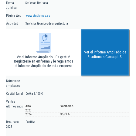
Forma
Sociedad limitada
Jurídica
Página Web
www.studiomas.es
Actividad
Servicios técnicos de arquitectura
Ver el Informe Ampliado de
Studiomas Concept Sl
Ve el Informe Ampliado. ¡Es gratis!
Regístrese en eInforma y le regalamos
el Informe Ampliado de esta empresa
Número de
empleados
Capital Social
De 0 a 3.100 €
Ventas
Año
Variación
últimos años
2023
2024
35,99 %
Resultado
Positivo
2025