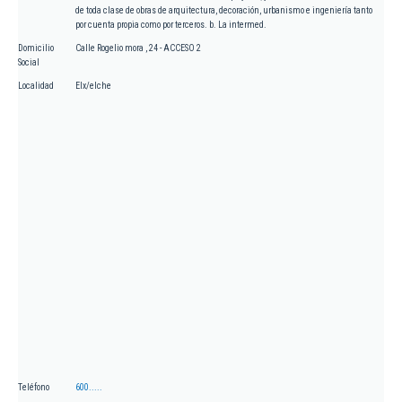
de toda clase de obras de arquitectura, decoración, urbanismo e ingeniería tanto
por cuenta propia como por terceros. b. La intermed.
Domicilio
Calle Rogelio mora , 24 - ACCESO 2
Social
Localidad
Elx/elche
Teléfono
600.....