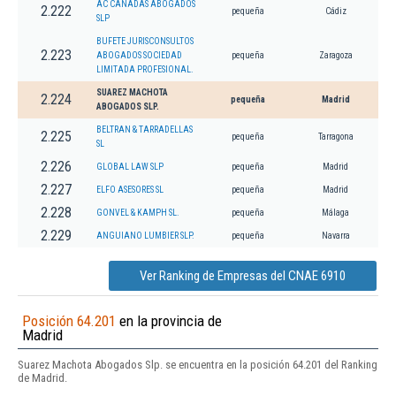
AC CAÑADAS ABOGADOS
2.222
pequeña
Cádiz
SLP
BUFETE JURISCONSULTOS
2.223
ABOGADOS SOCIEDAD
pequeña
Zaragoza
LIMITADA PROFESIONAL.
SUAREZ MACHOTA
2.224
pequeña
Madrid
ABOGADOS SLP.
BELTRAN & TARRADELLAS
2.225
pequeña
Tarragona
SL
2.226
GLOBAL LAW SLP
pequeña
Madrid
2.227
ELFO ASESORES SL
pequeña
Madrid
2.228
GONVEL & KAMPH SL.
pequeña
Málaga
2.229
ANGUIANO LUMBIER SLP.
pequeña
Navarra
Ver Ranking de Empresas del CNAE 6910
Posición 64.201
en la provincia de
Madrid
Suarez Machota Abogados Slp. se encuentra en la posición 64.201 del Ranking
de Madrid.