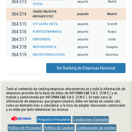
364.513
pequeña
Madrid
COLE SL.
SUAREZ MACHOTA
364.514
pequeña
Madrid
ABOGADOS SLP.
364.515
CITY LA PAZ 2007 SL
pequeña
Tenerife
364.516
PLASTICOS MARKAN SL
pequeña
Burgos
364.517
SERVIDASER SL.
pequeña
Lérida
364.518
MESTHER INVEST SL
pequeña
Tarragona
364.519
ABILITEC DEMOLICION SL
pequeña
Barcelona
Ver Ranking de Empresas Nacional
Todo el contenido de ranking-empresas.eleconomista.es y toda la información de
empresas procede de la base de datos de INFORMA D&B S.A.U. (S.M.E.) y es
tratada y suministrada por INFORMA D&B S.A.U. (S.M.E.). En todo caso, la
información de empresas que proporcionamos debe ser tenida en cuenta sólo
como un elemento más a considerar a la hora de adoptar decisiones comerciales
y no debe por tanto determinar las mismas.
Preguntas Frecuentes
Condiciones Generales
Política de Privacidad
Política de Cookies
Configuración de cookies