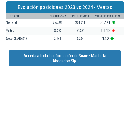
Evolución posiciones 2023 vs 2024 - Ventas
Ranking
Posición 2023
Posición 2024
Evolución Posiciones
3.271
Nacional
367.785
364.514
1.118
Madrid
63.083
64.201
142
Sector CNAE 6910
2.366
2.224
Acceda a toda la información de Suarez Machota
Abogados Slp.