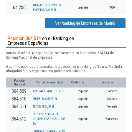
NHOAGEST SERVICIOS
64.206
pequeña
7020
EMPRESARIALES SL
Ver Ranking de Empresas de Madrid
Posición 364.514
en el Ranking de
Empresas Españolas
Suarez Machota Abogados Slp. se encuentra en la posición 364.514 del
Ranking Nacional de Empresas.
A continuación podrá consultar la posición en el ranking de Suarez Machota
Abogados Slp. y empresas con posiciones similares:
Posición
Nombre de la empresa
Ventas (€)
Provincia
Nacional
364.509
ANDRATX PADEL CLUB SL.
pequeña
Baleares
364.510
MUEBLES CURIEL SL
pequeña
Cáceres
364.511
TENERIFE SURF SL.
pequeña
Tenerife
LLORENS Y FABREGAT
364.512
CORREDURIA DE SEGUROS
pequeña
Barcelona
SA
EDUCACION INFANTIL MI