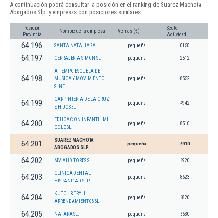
A continuación podrá consultar la posición en el ranking de Suarez Machota
Abogados Slp. y empresas con posiciones similares:
Posición
Sector
Nombre de la empresa
Ventas (€)
Provincia
Actividad
64.196
SANTA NATALIA SA
pequeña
0150
64.197
CERRAJERIA SIMON SL
pequeña
2512
A TEMPO-ESCUELA DE
64.198
MUSICA Y MOVIMIENTO
pequeña
8552
SLNE
CARPINTERIA DE LA CRUZ
64.199
pequeña
4942
E HIJOS SL
EDUCACION INFANTIL MI
64.200
pequeña
8510
COLE SL.
SUAREZ MACHOTA
64.201
pequeña
6910
ABOGADOS SLP.
64.202
MV AUDITORES SL
pequeña
6920
CLINICA DENTAL
64.203
pequeña
8623
HISPANIDAD SLP
KUTCH & TRYLL
64.204
pequeña
6820
ARRENDAMIENTOS SL.
64.205
NATARA SL.
pequeña
5630