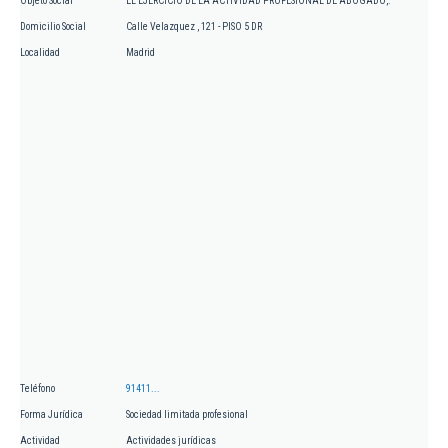
Objeto Social
EL EJERCICIO DE LA ACTIVIDAD PROFESIONAL DE ABOGADO,.
Domicilio Social
Calle Velazquez , 121 - PISO 5 DR
Localidad
Madrid
Teléfono
91411...
Forma Jurídica
Sociedad limitada profesional
Actividad
Actividades jurídicas