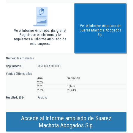
Ver el Informe Ampliado de
Suarez Machota Abogados
Ve el Informe Ampliado. ¡Es gratis!
Regístrese en eInforma y le
Slp.
regalamos el Informe Ampliado de
esta empresa
Número de empleados
Capital Social
De 3.100 a 60.000 €
Ventas últimos años
Año
Variación
2022
2023
1,32 %
2024
20,44 %
Resultado 2024
Positivo
Accede al Informe ampliado de Suarez
Machota Abogados Slp.