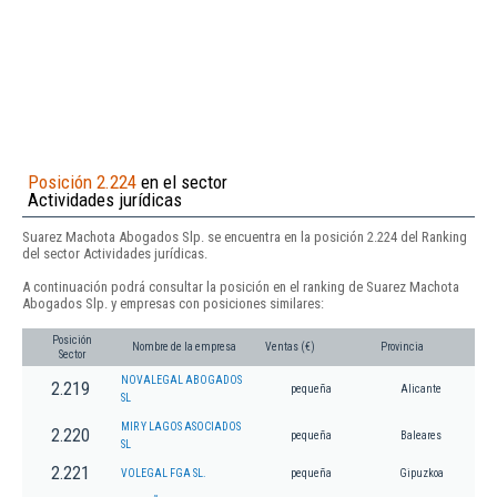
Posición 2.224
en el sector
Actividades jurídicas
Suarez Machota Abogados Slp. se encuentra en la posición 2.224 del Ranking
del sector Actividades jurídicas.
A continuación podrá consultar la posición en el ranking de Suarez Machota
Abogados Slp. y empresas con posiciones similares:
Posición
Nombre de la empresa
Ventas (€)
Provincia
Sector
NOVALEGAL ABOGADOS
2.219
pequeña
Alicante
SL
MIR Y LAGOS ASOCIADOS
2.220
pequeña
Baleares
SL
2.221
VOLEGAL FGA SL.
pequeña
Gipuzkoa