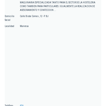
MAQUINARIA ESPECIALIZADA TANTO PARA EL SECTOR DE LA HOSTELERIA
COMO TAMBIEN PARA PARTICULARES. IGUALMENTE LA REALIZACION DE
ASESORAMIENTO Y CONFECCION ...
Domicilio
Calle Bisbe Comes , 12 - P. BJ
Social
Localidad
Manresa
Teléfono
626.....