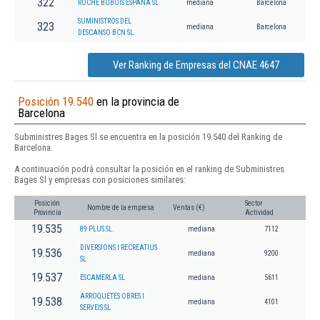
322
ROCHE BOBOIS ESPAÑA SL
mediana
Barcelona
SUMINISTROS DEL
323
mediana
Barcelona
DESCANSO BCN SL.
Ver Ranking de Empresas del CNAE 4647
Posición 19.540
en la provincia de
Barcelona
Subministres Bages Sl se encuentra en la posición 19.540 del Ranking de
Barcelona.
A continuación podrá consultar la posición en el ranking de Subministres
Bages Sl y empresas con posiciones similares:
Posición
Sector
Nombre de la empresa
Ventas (€)
Provincia
Actividad
19.535
89 PLUS SL.
mediana
7112
DIVERSIONS I RECREATIUS
19.536
mediana
9200
SL
19.537
ESCAMERLA SL
mediana
5611
ARROQUETES OBRES I
19.538
mediana
4101
SERVEIS SL