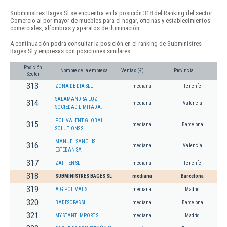
Subministres Bages Sl se encuentra en la posición 318 del Ranking del sector
Comercio al por mayor de muebles para el hogar, oficinas y establecimientos
comerciales, alfombras y aparatos de iluminación.
A continuación podrá consultar la posición en el ranking de Subministres
Bages Sl y empresas con posiciones similares:
Posición
Nombre de la empresa
Ventas (€)
Provincia
Sector
313
ZONA DE DIA SLU
mediana
Tenerife
SALAMANDRA LUZ
314
mediana
Valencia
SOCIEDAD LIMITADA.
POLIVALENT GLOBAL
315
mediana
Barcelona
SOLUTIONS SL
MANUEL SANCHIS
316
mediana
Valencia
ESTEBAN SA
317
ZAFITEN SL
mediana
Tenerife
318
SUBMINISTRES BAGES SL
mediana
Barcelona
319
A G POLIVAL SL
mediana
Madrid
320
BADESOFAS SL
mediana
Barcelona
321
MY STANT IMPORT SL.
mediana
Madrid