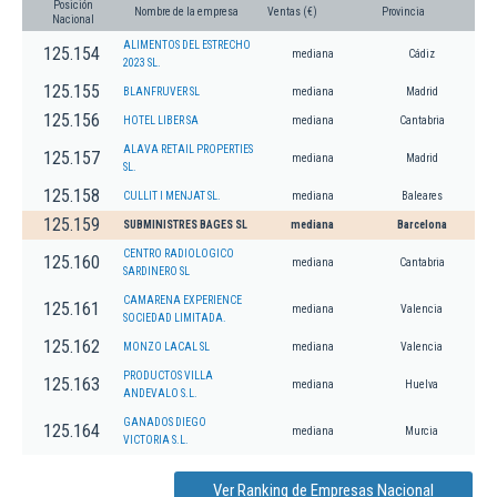
Posición
Nombre de la empresa
Ventas (€)
Provincia
Nacional
ALIMENTOS DEL ESTRECHO
125.154
mediana
Cádiz
2023 SL.
125.155
BLANFRUVER SL
mediana
Madrid
125.156
HOTEL LIBER SA
mediana
Cantabria
ALAVA RETAIL PROPERTIES
125.157
mediana
Madrid
SL.
125.158
CULLIT I MENJAT SL.
mediana
Baleares
125.159
SUBMINISTRES BAGES SL
mediana
Barcelona
CENTRO RADIOLOGICO
125.160
mediana
Cantabria
SARDINERO SL
CAMARENA EXPERIENCE
125.161
mediana
Valencia
SOCIEDAD LIMITADA.
125.162
MONZO LACAL SL
mediana
Valencia
PRODUCTOS VILLA
125.163
mediana
Huelva
ANDEVALO S.L.
GANADOS DIEGO
125.164
mediana
Murcia
VICTORIA S.L.
Ver Ranking de Empresas Nacional