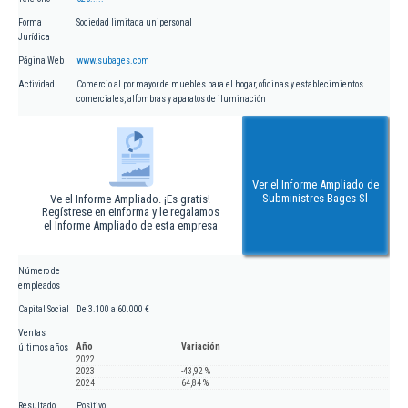
Forma
Sociedad limitada unipersonal
Jurídica
Página Web
www.subages.com
Actividad
Comercio al por mayor de muebles para el hogar, oficinas y establecimientos
comerciales, alfombras y aparatos de iluminación
Ver el Informe Ampliado de
Subministres Bages Sl
Ve el Informe Ampliado. ¡Es gratis!
Regístrese en eInforma y le regalamos
el Informe Ampliado de esta empresa
Número de
empleados
Capital Social
De 3.100 a 60.000 €
Ventas
Año
Variación
últimos años
2022
2023
-43,92 %
2024
64,84 %
Resultado
Positivo