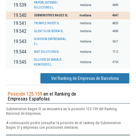
PAPERS, SISTEMES I
19.539
mediana
4690
SOLUCIONS S.L.
19.540
SUBMINISTRES BAGES SL
mediana
4647
19.541
TRUMPLE INVEST SL
mediana
6820
19.542
SILENT GLISS IBERIA SL.
mediana
4690
SUSHISOM EMPRESARIAL
19.543
mediana
5611
S.L.
19.544
ASET SOLUTIONS SL
mediana
7112
SILLONES DE MASAJE
19.545
mediana
4755
KOMODER S.L.
Ver Ranking de Empresas de Barcelona
Posición 125.159
en el Ranking de
Empresas Españolas
Subministres Bages Sl se encuentra en la posición 125.159 del Ranking
Nacional de Empresas.
A continuación podrá consultar la posición en el ranking de Subministres
Bages Sl y empresas con posiciones similares: