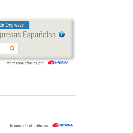
 de Empresas
mpresas Españolas
Información ofrecida por
Información ofrecida por