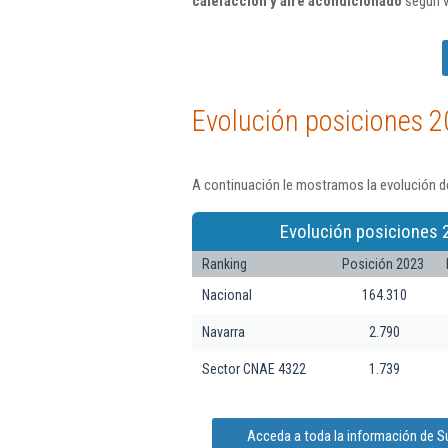
calefacción y aire acondicionado
según v
Evolución posiciones 2
A continuación le mostramos la evolución de
Evolución posiciones 
Ranking
Posición 2023
Nacional
164.310
Navarra
2.790
Sector CNAE 4322
1.739
Acceda a toda la información de S