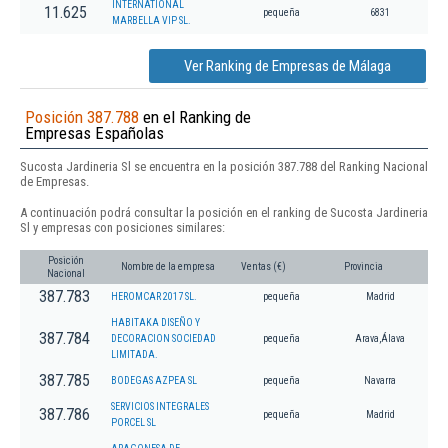
INTERNATIONAL
11.625
pequeña
6831
MARBELLA VIP SL.
Ver Ranking de Empresas de Málaga
Posición 387.788
en el Ranking de
Empresas Españolas
Sucosta Jardineria Sl se encuentra en la posición 387.788 del Ranking Nacional
de Empresas.
A continuación podrá consultar la posición en el ranking de Sucosta Jardineria
Sl y empresas con posiciones similares:
Posición
Nombre de la empresa
Ventas (€)
Provincia
Nacional
387.783
HEROMCAR 2017 SL.
pequeña
Madrid
HABITAKA DISEÑO Y
387.784
DECORACION SOCIEDAD
pequeña
Arava,Álava
LIMITADA.
387.785
BODEGAS AZPEA SL
pequeña
Navarra
SERVICIOS INTEGRALES
387.786
pequeña
Madrid
PORCEL SL