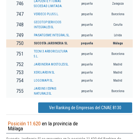
LAPUENTE Y TOMAS
746
pequeña
Zaragoza
SOCIEDAD LIMITADA.
747
VERDECO PLUS S.L.
pequeña
Barcelona
GECOTOP SERVICIOS
748
pequeña
Coruña
INTEGRALES SL
749
PAISATGISME INTEGRAL SL.
pequeña
Lérida
750
SUCOSTA JARDINERIA SL
pequeña
Málaga
TECNI 3 ARBORICULTURA
751
pequeña
Barcelona
S.L.
752
JARDINERIA MOSTOLES SL.
pequeña
Madrid
753
XEROJARDIN SL
pequeña
Madrid
754
LOGOMAPI SL.
pequeña
Madrid
JARDINS I ESPAIS
755
pequeña
Barcelona
NATURALS SL
Ver Ranking de Empresas del CNAE 8130
Posición 11.620
en la provincia de
Málaga
Sucosta Jardineria Sl se encuentra en la posición 11.620 del Ranking de