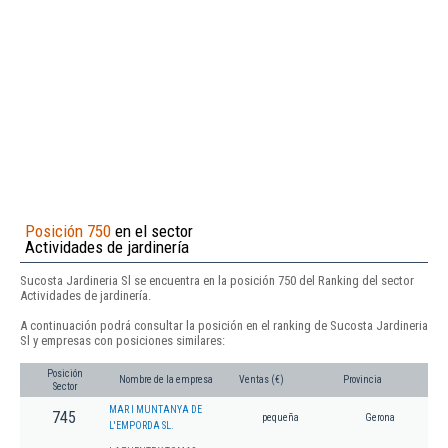
Posición 750
en el sector
Actividades de jardinería
Sucosta Jardineria Sl se encuentra en la posición 750 del Ranking del sector
Actividades de jardinería.
A continuación podrá consultar la posición en el ranking de Sucosta Jardineria
Sl y empresas con posiciones similares:
Posición
Nombre de la empresa
Ventas (€)
Provincia
Sector
MAR I MUNTANYA DE
745
pequeña
Gerona
L'EMPORDA SL.