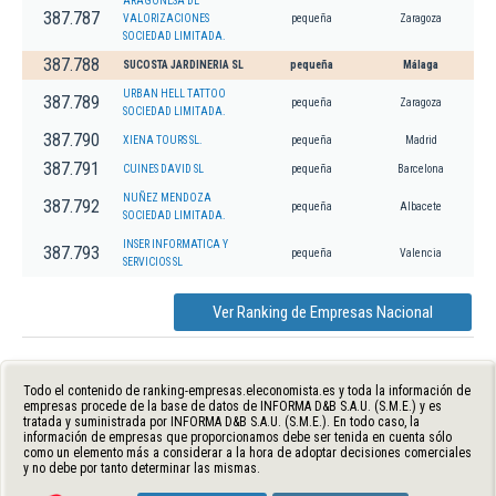
ARAGONESA DE
387.787
VALORIZACIONES
pequeña
Zaragoza
SOCIEDAD LIMITADA.
387.788
SUCOSTA JARDINERIA SL
pequeña
Málaga
URBAN HELL TATTOO
387.789
pequeña
Zaragoza
SOCIEDAD LIMITADA.
387.790
XIENA TOURS SL.
pequeña
Madrid
387.791
CUINES DAVID SL
pequeña
Barcelona
NUÑEZ MENDOZA
387.792
pequeña
Albacete
SOCIEDAD LIMITADA.
INSER INFORMATICA Y
387.793
pequeña
Valencia
SERVICIOS SL
Ver Ranking de Empresas Nacional
Todo el contenido de ranking-empresas.eleconomista.es y toda la información de
empresas procede de la base de datos de INFORMA D&B S.A.U. (S.M.E.) y es
tratada y suministrada por INFORMA D&B S.A.U. (S.M.E.). En todo caso, la
información de empresas que proporcionamos debe ser tenida en cuenta sólo
como un elemento más a considerar a la hora de adoptar decisiones comerciales
y no debe por tanto determinar las mismas.