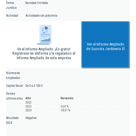
Forma
Sociedad limitada
Jurídica
Actividad
Actividades de jardinería
Ver el Informe Ampliado
de Sucosta Jardineria Sl
Ve el Informe Ampliado. ¡Es gratis!
Regístrese en eInforma y le regalamos el
Informe Ampliado de esta empresa
Número de
empleados
Capital Social
De 0 a 3.100 €
Ventas
Año
Variación
últimos años
2022
2023
-6,61 %
2024
-18,91 %
Resultado
Negativo
2024