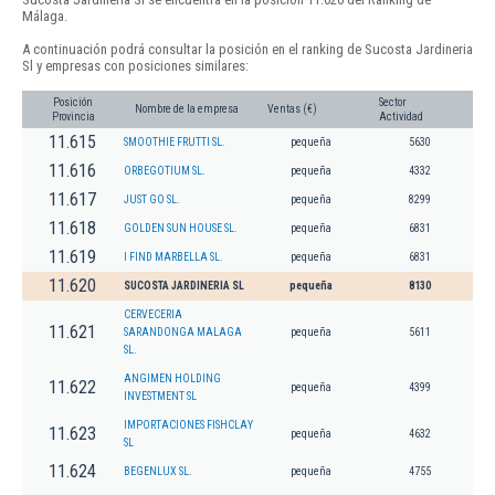
Málaga.
A continuación podrá consultar la posición en el ranking de Sucosta Jardineria
Sl y empresas con posiciones similares:
Posición
Sector
Nombre de la empresa
Ventas (€)
Provincia
Actividad
11.615
SMOOTHIE FRUTTI SL.
pequeña
5630
11.616
ORBEGOTIUM SL.
pequeña
4332
11.617
JUST GO SL.
pequeña
8299
11.618
GOLDEN SUN HOUSE SL.
pequeña
6831
11.619
I FIND MARBELLA SL.
pequeña
6831
11.620
SUCOSTA JARDINERIA SL
pequeña
8130
CERVECERIA
11.621
SARANDONGA MALAGA
pequeña
5611
SL.
ANGIMEN HOLDING
11.622
pequeña
4399
INVESTMENT SL
IMPORTACIONES FISHCLAY
11.623
pequeña
4632
SL
11.624
BEGENLUX SL.
pequeña
4755