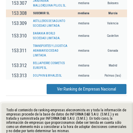
JARDINERIA
153.307
mediana
Baleares
MALLORQUINA PUJOL SL.
153.308
SUDEMUR SL
mediana
Murcia
ASTILLEROS DE SAGUNTO
153.309
mediana
Valencia
SOCIEDAD LIMITADA.
BARANIA WORLD
153.310
mediana
Castellon
SOCIEDAD LIMITADA.
TRANSPORTES Y LOGISTICA
153.311
ABAMAR SOCIEDAD
mediana
Granada
LIMITADA.
BELLAPIERRE COSMETICS
153.312
mediana
Madrid
EUROPE SL.
153.313
DOLPHIN & WHALES SL
mediana
Palmas (las)
Ver Ranking de Empresas Nacional
Todo el contenido de ranking-empresas.eleconomista.es y toda la información de
empresas procede de la base de datos de INFORMA D&B S.A.U. (S.M.E.) y es
tratada y suministrada por INFORMA D&B S.A.U. (S.M.E.). En todo caso, la
información de empresas que proporcionamos debe ser tenida en cuenta sólo
como un elemento más a considerar a la hora de adoptar decisiones comerciales
y no debe por tanto determinar las mismas.