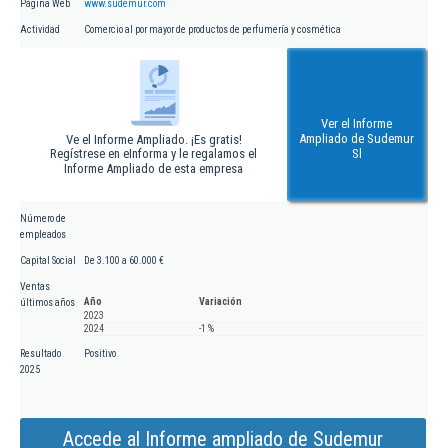
Página Web
www.sudemur.com
Actividad
Comercio al por mayor de productos de perfumería y cosmética
Ver el Informe
Ampliado de Sudemur
Ve el Informe Ampliado. ¡Es gratis!
Regístrese en eInforma y le regalamos el
Sl
Informe Ampliado de esta empresa
Número de
empleados
Capital Social
De 3.100 a 60.000 €
Ventas
Año
Variación
últimos años
2023
2024
-1 %
Resultado
Positivo
2025
Accede al Informe ampliado de Sudemur