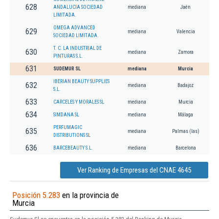
628
ANDALUCIA SOCIEDAD
mediana
Jaén
LIMITADA.
OMEGA ADVANCED
629
mediana
Valencia
SOCIEDAD LIMITADA.
T. C. LA INDUSTRIAL DE
630
mediana
Zamora
PINTURAS S.L.
631
SUDEMUR SL
mediana
Murcia
IBERIAN BEAUTY SUPPLIES
632
mediana
Badajoz
S.L.
633
CARCELES Y MORALES SL
mediana
Murcia
634
SIMDANA SL
mediana
Málaga
PERFUMAGIC
635
mediana
Palmas (las)
DISTRIBUTIONS SL
636
BARCEBEAUTY S.L.
mediana
Barcelona
Ver Ranking de Empresas del CNAE 4645
Posición 5.283
en la provincia de
Murcia