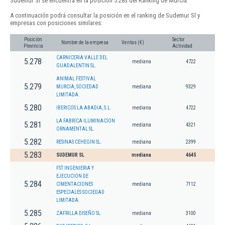
Sudemur Sl se encuentra en la posición 5.283 del Ranking de Murcia.
A continuación podrá consultar la posición en el ranking de Sudemur Sl y
empresas con posiciones similares:
Posición
Sector
Nombre de la empresa
Ventas (€)
Provincia
Actividad
CARNICERIA VALLE DEL
5.278
mediana
4722
GUADALENTIN SL.
ANIMAL FESTIVAL
5.279
MURCIA, SOCIEDAD
mediana
9329
LIMITADA.
5.280
IBERICOS LA ABADIA, S.L.
mediana
4722
LA FABRICA ILUMINACION
5.281
mediana
4321
ORNAMENTAL SL.
5.282
RESINAS CEHEGIN SL.
mediana
2399
5.283
SUDEMUR SL
mediana
4645
FST INGENIERIA Y
EJECUCION DE
5.284
CIMENTACIONES
mediana
7112
ESPECIALES SOCIEDAD
LIMITADA.
5.285
ZAFRILLA DISEÑO SL.
mediana
3100