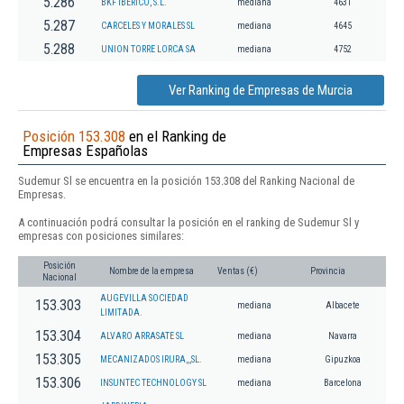
5.286
BKF IBERICO, S.L.
mediana
4631
5.287
CARCELES Y MORALES SL
mediana
4645
5.288
UNION TORRE LORCA SA
mediana
4752
Ver Ranking de Empresas de Murcia
Posición 153.308
en el Ranking de
Empresas Españolas
Sudemur Sl se encuentra en la posición 153.308 del Ranking Nacional de
Empresas.
A continuación podrá consultar la posición en el ranking de Sudemur Sl y
empresas con posiciones similares:
Posición
Nombre de la empresa
Ventas (€)
Provincia
Nacional
AUGEVILLA SOCIEDAD
153.303
mediana
Albacete
LIMITADA.
153.304
ALVARO ARRASATE SL
mediana
Navarra
153.305
MECANIZADOS IRURA,,,SL.
mediana
Gipuzkoa
153.306
INSUNTEC TECHNOLOGY SL
mediana
Barcelona