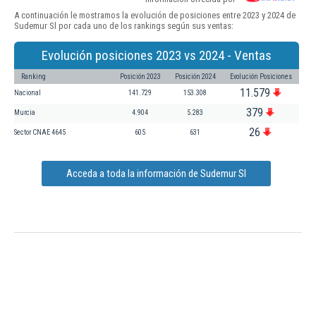
A continuación le mostramos la evolución de posiciones entre 2023 y 2024 de
Sudemur Sl por cada uno de los rankings según sus ventas:
Evolución posiciones 2023 vs 2024 - Ventas
Ranking
Posición 2023
Posición 2024
Evolución Posiciones
11.579
Nacional
141.729
153.308
379
Murcia
4.904
5.283
26
Sector CNAE 4645
605
631
Acceda a toda la información de Sudemur Sl