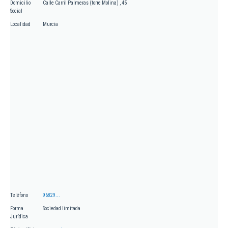
Domicilio
Calle Carril Palmeras (torre Molina) , 45
Social
Localidad
Murcia
Teléfono
96829...
Forma
Sociedad limitada
Jurídica