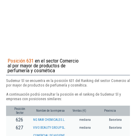
Posición 631
en el sector Comercio
al por mayor de productos de
perfumería y cosmética
Sudemur Sl se encuentra en la posición 631 del Ranking del sector Comercio al
por mayor de productos de perfumería y cosmética.
A continuación podrá consultar la posición en el ranking de Sudemur Sl y
empresas con posiciones similares:
Posición
Nombre de la empresa
Ventas (€)
Provincia
Sector
626
NG RAW CHEMICALS S.L.
mediana
Barcelona
627
VIVO BEAUTY GROUP SL.
mediana
Barcelona
COMERCIAL DE HIGIENE