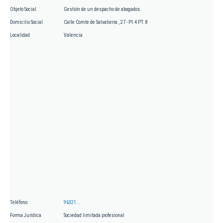
Objeto Social
Gestión de un despacho de abogados.
Domicilio Social
Calle Comte de Salvatierra , 27 - PI.4 PT. 8
Localidad
Valencia
Teléfono
96321...
Forma Jurídica
Sociedad limitada profesional