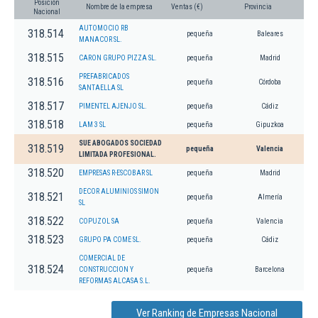
Posición
Nombre de la empresa
Ventas (€)
Provincia
Nacional
AUTOMOCIO RB
318.514
pequeña
Baleares
MANACOR SL.
318.515
CARON GRUPO PIZZA SL.
pequeña
Madrid
PREFABRICADOS
318.516
pequeña
Córdoba
SANTAELLA SL
318.517
PIMENTEL AJENJO SL.
pequeña
Cádiz
318.518
LAM 3 SL
pequeña
Gipuzkoa
SUE ABOGADOS SOCIEDAD
318.519
pequeña
Valencia
LIMITADA PROFESIONAL.
318.520
EMPRESAS R-ESCOBAR SL
pequeña
Madrid
DECOR ALUMINIOS SIMON
318.521
pequeña
Almería
SL
318.522
COPUZOL SA
pequeña
Valencia
318.523
GRUPO PA COME SL.
pequeña
Cádiz
COMERCIAL DE
318.524
CONSTRUCCION Y
pequeña
Barcelona
REFORMAS ALCASA S.L.
Ver Ranking de Empresas Nacional