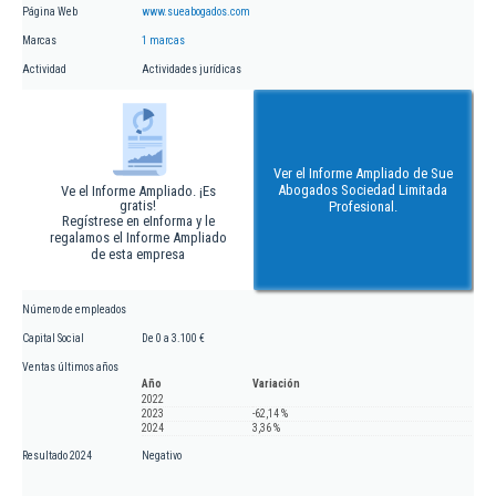
Página Web
www.sueabogados.com
Marcas
1 marcas
Actividad
Actividades jurídicas
Ver el Informe Ampliado de Sue
Abogados Sociedad Limitada
Ve el Informe Ampliado. ¡Es
gratis!
Profesional.
Regístrese en eInforma y le
regalamos el Informe Ampliado
de esta empresa
Número de empleados
Capital Social
De 0 a 3.100 €
Ventas últimos años
Año
Variación
2022
2023
-62,14 %
2024
3,36 %
Resultado 2024
Negativo