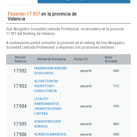
Posición 17.937
en la provincia de
Valencia
Sue Abogados Sociedad Limitada Profesional. se encuentra en la posición
17.937 del Ranking de Valencia.
A continuación podrá consultar la posición en el ranking de Sue Abogados
Sociedad Limitada Profesional. y empresas con posiciones similares:
Posición
Sector
Nombre de la empresa
Ventas (€)
Provincia
Actividad
SAANBROKERS ASESORES
17.932
pequeña
6622
EN SEGUROS SL.
ALZIRA TECNICAS
17.933
ENERGETICAS Y
pequeña
7112
CONSULTORES SA
LOCALES Y
ARRENDAMIENTOS
17.934
pequeña
5510
URBANOS SOCIEDAD
LIMITADA.
ADMINISTRACIONES
17.935
pequeña
6832
ROMAN SL
17.936
AZARES VILAMAREVA SL.
pequeña
9200