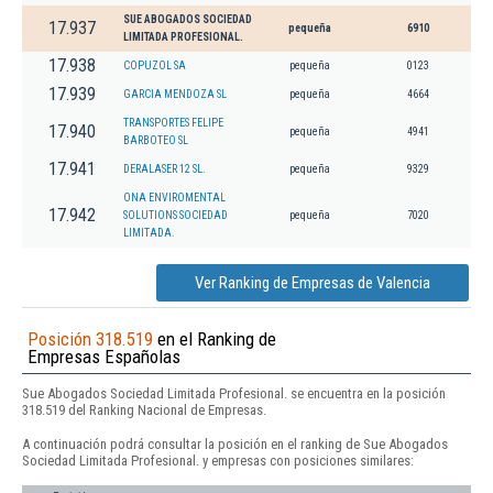
SUE ABOGADOS SOCIEDAD
17.937
pequeña
6910
LIMITADA PROFESIONAL.
17.938
COPUZOL SA
pequeña
0123
17.939
GARCIA MENDOZA SL
pequeña
4664
TRANSPORTES FELIPE
17.940
pequeña
4941
BARBOTEO SL
17.941
DERALASER 12 SL.
pequeña
9329
ONA ENVIROMENTAL
17.942
SOLUTIONS SOCIEDAD
pequeña
7020
LIMITADA.
Ver Ranking de Empresas de Valencia
Posición 318.519
en el Ranking de
Empresas Españolas
Sue Abogados Sociedad Limitada Profesional. se encuentra en la posición
318.519 del Ranking Nacional de Empresas.
A continuación podrá consultar la posición en el ranking de Sue Abogados
Sociedad Limitada Profesional. y empresas con posiciones similares: