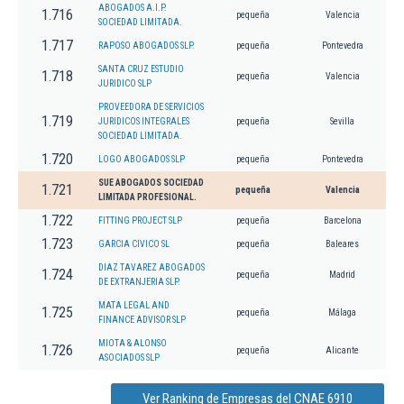
ABOGADOS A.I.P.
1.716
pequeña
Valencia
SOCIEDAD LIMITADA.
1.717
RAPOSO ABOGADOS SLP.
pequeña
Pontevedra
SANTA CRUZ ESTUDIO
1.718
pequeña
Valencia
JURIDICO SLP
PROVEEDORA DE SERVICIOS
1.719
JURIDICOS INTEGRALES
pequeña
Sevilla
SOCIEDAD LIMITADA.
1.720
LOGO ABOGADOS SLP
pequeña
Pontevedra
SUE ABOGADOS SOCIEDAD
1.721
pequeña
Valencia
LIMITADA PROFESIONAL.
1.722
FITTING PROJECT SLP
pequeña
Barcelona
1.723
GARCIA CIVICO SL
pequeña
Baleares
DIAZ TAVAREZ ABOGADOS
1.724
pequeña
Madrid
DE EXTRANJERIA SLP.
MATA LEGAL AND
1.725
pequeña
Málaga
FINANCE ADVISOR SLP
MIOTA & ALONSO
1.726
pequeña
Alicante
ASOCIADOS SLP
Ver Ranking de Empresas del CNAE 6910