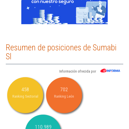
Resumen de posiciones de Sumabi
Sl
Información ofrecida por
458
702
Ranking Sectorial
Ranking León
110.989