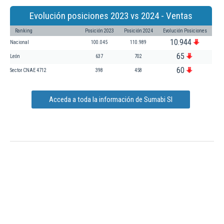
Evolución posiciones 2023 vs 2024 - Ventas
Ranking
Posición 2023
Posición 2024
Evolución Posiciones
10.944
Nacional
100.045
110.989
65
León
637
702
60
Sector CNAE 4712
398
458
Acceda a toda la información de Sumabi Sl