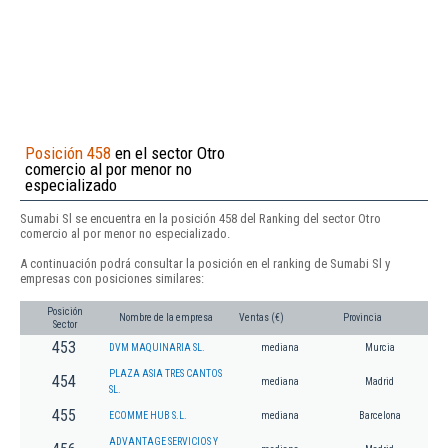
Posición 458
en el sector Otro
comercio al por menor no
especializado
Sumabi Sl se encuentra en la posición 458 del Ranking del sector Otro
comercio al por menor no especializado.
A continuación podrá consultar la posición en el ranking de Sumabi Sl y
empresas con posiciones similares:
Posición
Nombre de la empresa
Ventas (€)
Provincia
Sector
453
DVM MAQUINARIA SL.
mediana
Murcia
PLAZA ASIA TRES CANTOS
454
mediana
Madrid
SL.
455
ECOMME HUB S.L.
mediana
Barcelona
ADVANTAGE SERVICIOS Y