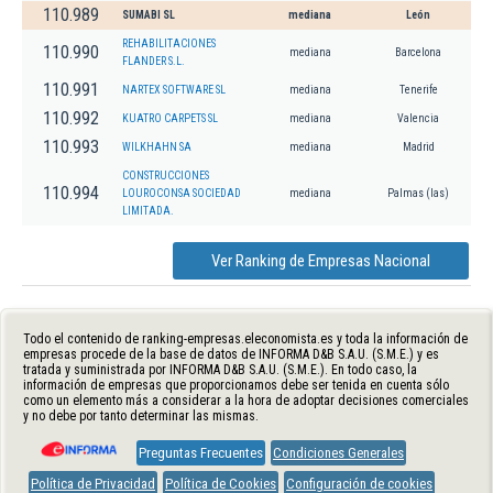
110.989
SUMABI SL
mediana
León
REHABILITACIONES
110.990
mediana
Barcelona
FLANDER S.L.
110.991
NARTEX SOFTWARE SL
mediana
Tenerife
110.992
KUATRO CARPETS SL
mediana
Valencia
110.993
WILKHAHN SA
mediana
Madrid
CONSTRUCCIONES
110.994
LOUROCONSA SOCIEDAD
mediana
Palmas (las)
LIMITADA.
Ver Ranking de Empresas Nacional
Todo el contenido de ranking-empresas.eleconomista.es y toda la información de
empresas procede de la base de datos de INFORMA D&B S.A.U. (S.M.E.) y es
tratada y suministrada por INFORMA D&B S.A.U. (S.M.E.). En todo caso, la
información de empresas que proporcionamos debe ser tenida en cuenta sólo
como un elemento más a considerar a la hora de adoptar decisiones comerciales
y no debe por tanto determinar las mismas.
Preguntas Frecuentes
Condiciones Generales
Política de Privacidad
Política de Cookies
Configuración de cookies