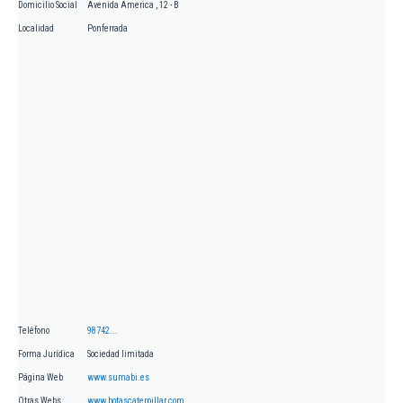
Domicilio Social
Avenida America , 12 - B
Localidad
Ponferrada
Teléfono
98742...
Forma Jurídica
Sociedad limitada
Página Web
www.sumabi.es
Otras Webs
www.botascaterpillar.com