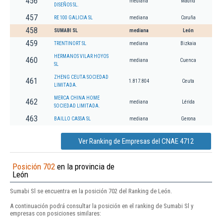
456
mediana
Madrid
DISEÑOS SL.
457
RE 100 GALICIA SL
mediana
Coruña
458
SUMABI SL
mediana
León
459
TRENTINORT SL
mediana
Bizkaia
HERMANOS VILAR HOYOS
460
mediana
Cuenca
SL
ZHENG CEUTA SOCIEDAD
461
1.817.804
Ceuta
LIMITADA.
MERCA CHINA HOME
462
mediana
Lérida
SOCIEDAD LIMITADA.
463
BAILLO CASSA SL
mediana
Gerona
Ver Ranking de Empresas del CNAE 4712
Posición 702
en la provincia de
León
Sumabi Sl se encuentra en la posición 702 del Ranking de León.
A continuación podrá consultar la posición en el ranking de Sumabi Sl y
empresas con posiciones similares: