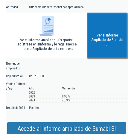
Actividad
Otro comercio al por menor no especializado
Ver el Informe
Ampliado de Sumabi
Ve el Informe Ampliado. ¡Es gratis!
Regístrese en eInforma y le regalamos el
Sl
Informe Ampliado de esta empresa
Número de
empleados
Capital Social
De 0 a 3.100 €
Ventas últimos
Año
Variación
años
2022
2023
9,93 %
2024
-3,89 %
Resultado 2024
Positivo
Accede al Informe ampliado de Sumabi Sl