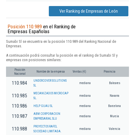
Ver Ranking de Empresas de León
Posición 110.989
en el Ranking de
Empresas Españolas
Sumabi Sl se encuentra en la posición 110.989 del Ranking Nacional de
Empresas.
A continuación podrá consultar la posición en el ranking de Sumabi Sl y
empresas con posiciones similares:
Posición
Nombre de la empresa
Ventas (€)
Provincia
Nacional
UNDERCOVER SOLUTIONS
110.984
mediana
Baleares
SL
MECANIZADOS MICROCAP
110.985
mediana
Navarra
SL.
110.986
HELP GUAU SL
mediana
Barcelona
ABM CORPORACION
110.987
mediana
Murcia
EMPRESARIAL SLU
PROYECTOS RAFEL
110.988
mediana
Valencia
SOCIEDAD LIMITADA.