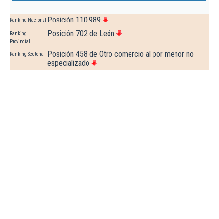
Posición 110.989
Ranking Nacional
Posición 702 de León
Ranking
Provincial
Posición 458 de Otro comercio al por menor no
Ranking Sectorial
especializado