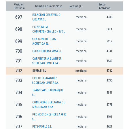
Posición
Sector
Nombre de la empresa
Ventas (€)
Provincia
Actividad
ESTACION DE SERVICIO
697
mediana
4730
URBASA SL
PIZZERIA LA
698
mediana
5611
COMPETENCIA LEON IV SL
SNA CONSULTORIA
699
mediana
7112
ACUSTICA SL.
700
ESTRUCTURAS EMMA SL.
mediana
4341
CARPINTERIA BLANFER
701
mediana
4332
SOCIEDAD LIMITADA.
702
SUMABI SL
mediana
4712
PRIETO FERNANDEZ
703
mediana
4730
SOCIEDAD LIMITADA.
TRANSCARGO BERARQUI
704
mediana
4941
SL.
COMERCIAL BERCIANA DE
705
mediana
4778
MAQUINARIA SA
PROMOCIONES HERGARFRE
706
mediana
4101
SL.
707
PETS-WORLD S.L.
mediana
4621