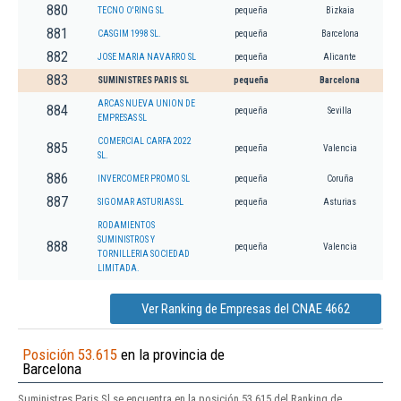
880
TECNO O'RING SL
pequeña
Bizkaia
881
CASGIM 1998 SL.
pequeña
Barcelona
882
JOSE MARIA NAVARRO SL
pequeña
Alicante
883
SUMINISTRES PARIS SL
pequeña
Barcelona
ARCAS NUEVA UNION DE
884
pequeña
Sevilla
EMPRESAS SL
COMERCIAL CARFA 2022
885
pequeña
Valencia
SL.
886
INVERCOMER PROMO SL
pequeña
Coruña
887
SIGOMAR ASTURIAS SL
pequeña
Asturias
RODAMIENTOS
SUMINISTROS Y
888
pequeña
Valencia
TORNILLERIA SOCIEDAD
LIMITADA.
Ver Ranking de Empresas del CNAE 4662
Posición 53.615
en la provincia de
Barcelona
Suministres Paris Sl se encuentra en la posición 53.615 del Ranking de