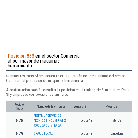
Posición 883
en el sector Comercio
al por mayor de máquinas
herramienta
Suministres Paris Sl se encuentra en la posición 883 del Ranking del sector
Comercio al por mayor de máquinas herramienta.
A continuación podrá consultar la posición en el ranking de Suministres Paris
Sl y empresas con posiciones similares:
Posición
Nombre de la empresa
Ventas (€)
Provincia
Sector
RESETMUR SERVICIOS
878
TECNICOS INDUSTRIALES,
pequeña
Murcia
SOCIEDAD LIMITADA.
879
DRAULITEK SL.
pequeña
Barcelona