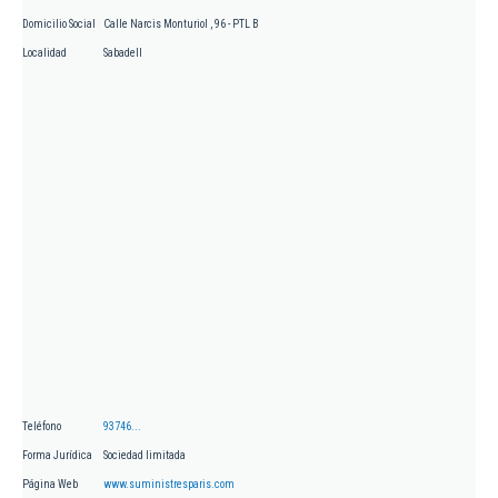
Domicilio Social
Calle Narcis Monturiol , 96 - PTL B
Localidad
Sabadell
Teléfono
93746...
Forma Jurídica
Sociedad limitada
Página Web
www.suministresparis.com