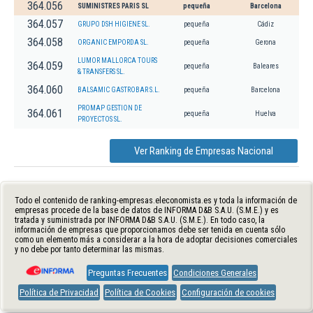
364.056
SUMINISTRES PARIS SL
pequeña
Barcelona
364.057
GRUPO DSH HIGIENE SL.
pequeña
Cádiz
364.058
ORGANIC EMPORDA SL.
pequeña
Gerona
LUMOR MALLORCA TOURS
364.059
pequeña
Baleares
& TRANSFERS SL.
364.060
BALSAMIC GASTROBAR S.L.
pequeña
Barcelona
PROMAP GESTION DE
364.061
pequeña
Huelva
PROYECTOS SL.
Ver Ranking de Empresas Nacional
Todo el contenido de ranking-empresas.eleconomista.es y toda la información de
empresas procede de la base de datos de INFORMA D&B S.A.U. (S.M.E.) y es
tratada y suministrada por INFORMA D&B S.A.U. (S.M.E.). En todo caso, la
información de empresas que proporcionamos debe ser tenida en cuenta sólo
como un elemento más a considerar a la hora de adoptar decisiones comerciales
y no debe por tanto determinar las mismas.
Preguntas Frecuentes
Condiciones Generales
Política de Privacidad
Política de Cookies
Configuración de cookies