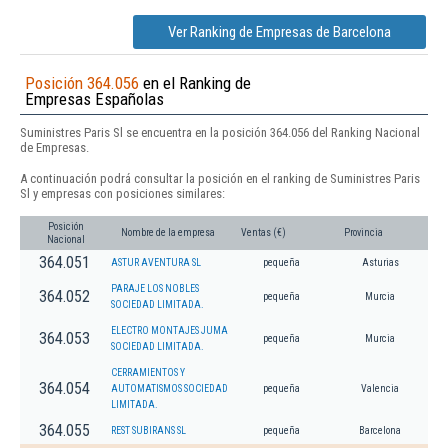
Ver Ranking de Empresas de Barcelona
Posición 364.056
en el Ranking de
Empresas Españolas
Suministres Paris Sl se encuentra en la posición 364.056 del Ranking Nacional
de Empresas.
A continuación podrá consultar la posición en el ranking de Suministres Paris
Sl y empresas con posiciones similares:
Posición
Nombre de la empresa
Ventas (€)
Provincia
Nacional
364.051
ASTUR AVENTURA SL
pequeña
Asturias
PARAJE LOS NOBLES
364.052
pequeña
Murcia
SOCIEDAD LIMITADA.
ELECTRO MONTAJES JUMA
364.053
pequeña
Murcia
SOCIEDAD LIMITADA.
CERRAMIENTOS Y
364.054
AUTOMATISMOS SOCIEDAD
pequeña
Valencia
LIMITADA.
364.055
REST SUBIRANS SL
pequeña
Barcelona