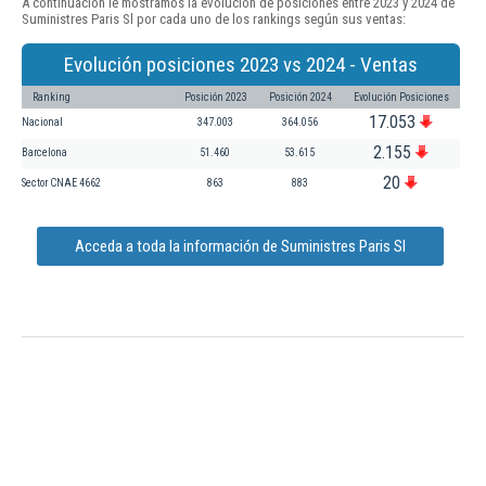
A continuación le mostramos la evolución de posiciones entre 2023 y 2024 de
Suministres Paris Sl por cada uno de los rankings según sus ventas:
Evolución posiciones 2023 vs 2024 - Ventas
Ranking
Posición 2023
Posición 2024
Evolución Posiciones
17.053
Nacional
347.003
364.056
2.155
Barcelona
51.460
53.615
20
Sector CNAE 4662
863
883
Acceda a toda la información de Suministres Paris Sl