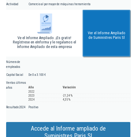
Actividad
Comercio al por mayor de máquinas herramienta
Ver el Informe Ampliado
de Suministres Paris Sl
Ve el Informe Ampliado. ¡Es gratis!
Regístrese en eInforma y le regalamos el
Informe Ampliado de esta empresa
Número de
empleados
Capital Social
De 0 a 3.100 €
Ventas últimos
Año
Variación
años
2022
2023
-21,34 %
2024
4,35 %
Resultado 2024
Positivo
Accede al Informe ampliado de
Suministres Paris Sl