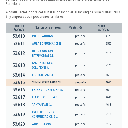
Barcelona.
A continuación podrá consultar la posición en el ranking de Suministres Paris
Sl y empresas con posiciones similares:
Posición
Sector
Nombre de la empresa
Ventas (€)
Provincia
Actividad
53.610
INTECO ANOIA SL
pequeña
4321
53.611
AULA DE MUSICA SET SL
pequeña
8552
HEURES GESTION
53.612
pequeña
6811
PATRIMONIAL S.L.
FAMILY BUSINESS
53.613
pequeña
7020
SOLUTIONS SL
53.614
REST SUBIRANS SL
pequeña
5611
53.615
SUMINISTRES PARIS SL
pequeña
4662
53.616
BALSAMIC GASTROBAR S.L.
pequeña
5611
53.617
DIASOURCE IBERIA SL.
pequeña
4685
53.618
TANTANFAN SL.
pequeña
4618
EVENTOS ICONO &
53.619
pequeña
7312
COMUNICACION S.L.
53.620
AOMI DESIGN S.L.
pequeña
6812