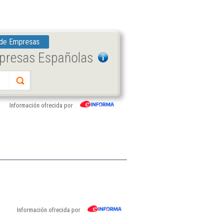
 de Empresas
mpresas Españolas
Información ofrecida por
Información ofrecida por