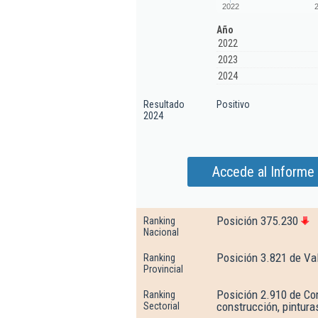
2022
Año
2022
2023
2024
Resultado
Positivo
2024
Accede al Informe 
Posición 375.230
Ranking
Nacional
Posición 3.821 de Val
Ranking
Provincial
Posición 2.910 de Com
Ranking
construcción, pinturas
Sectorial