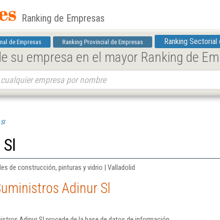
Ranking de Empresas
Ranking Sectorial
nal de Empresas
Ranking Provincial de Empresas
 de su empresa en el mayor Ranking de E
 Sl
 Sl
es de construcción, pinturas y vidrio | Valladolid
uministros Adinur Sl
stros Adinur Sl procede de la base de datos de información