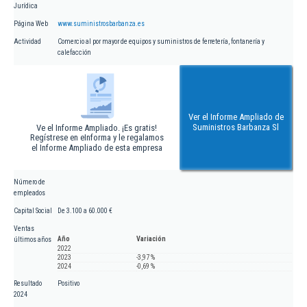
Jurídica
Página Web
www.suministrosbarbanza.es
Actividad
Comercio al por mayor de equipos y suministros de ferretería, fontanería y
calefacción
Ver el Informe Ampliado de
Suministros Barbanza Sl
Ve el Informe Ampliado. ¡Es gratis!
Regístrese en eInforma y le regalamos
el Informe Ampliado de esta empresa
Número de
empleados
Capital Social
De 3.100 a 60.000 €
Ventas
Año
Variación
últimos años
2022
2023
-3,97 %
2024
-0,69 %
Resultado
Positivo
2024