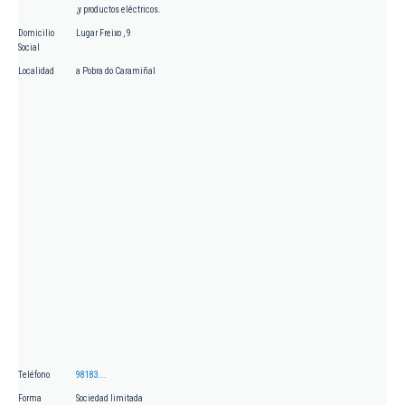
,y productos eléctricos.
Domicilio
Lugar Freixo , 9
Social
Localidad
a Pobra do Caramiñal
Teléfono
98183...
Forma
Sociedad limitada