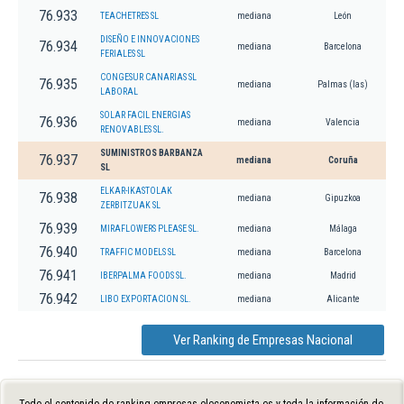
76.933
TEACHETRES SL
mediana
León
DISEÑO E INNOVACIONES
76.934
mediana
Barcelona
FERIALES SL
CONGESUR CANARIAS SL
76.935
mediana
Palmas (las)
LABORAL
SOLAR FACIL ENERGIAS
76.936
mediana
Valencia
RENOVABLES SL.
SUMINISTROS BARBANZA
76.937
mediana
Coruña
SL
ELKAR-IKASTOLAK
76.938
mediana
Gipuzkoa
ZERBITZUAK SL
76.939
MIRAFLOWERS PLEASE SL.
mediana
Málaga
76.940
TRAFFIC MODELS SL
mediana
Barcelona
76.941
IBERPALMA FOODS SL.
mediana
Madrid
76.942
LIBO EXPORTACION SL.
mediana
Alicante
Ver Ranking de Empresas Nacional
Todo el contenido de ranking-empresas.eleconomista.es y toda la información de