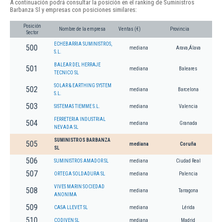
A continuación podrá consultar la posición en el ranking de Suministros
Barbanza Sl y empresas con posiciones similares:
Posición
Nombre de la empresa
Ventas (€)
Provincia
Sector
ECHEBARRIA SUMINISTROS,
500
mediana
Arava,Álava
S.L.
BALEAR DEL HERRAJE
501
mediana
Baleares
TECNICO SL
SOLAR & EARTHING SYSTEM
502
mediana
Barcelona
S.L.
503
SISTEMAS TIEMME S.L.
mediana
Valencia
FERRETERIA INDUSTRIAL
504
mediana
Granada
NEVADA SL
SUMINISTROS BARBANZA
505
mediana
Coruña
SL
506
SUMINISTROS AMADOR SL
mediana
Ciudad Real
507
ORTEGA SOLDADURA SL
mediana
Palencia
VIVES MARIN SOCIEDAD
508
mediana
Tarragona
ANONIMA
509
CASA LLEVET SL
mediana
Lérida
510
CODIVEN SL
mediana
Madrid