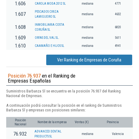
1.606
CAROLA MODA 2012 SL
mediana
4771
PESCADOS CIRIZA
1.607
mediana
4632
LAMIGUEIRO SL
INMOBILIARIA COSTA
1.608
mediana
6820
CORUÑA SL
1.609
ORFAS DEL VAL SL.
mediana
5611
1.610
CAAMAÑO E HIJOS SL
mediana
4941
Ver Ranking de Empresas de Coruña
Posición 76.937
en el Ranking de
Empresas Españolas
Suministros Barbanza Sl se encuentra en la posición 76.937 del Ranking
Nacional de Empresas.
A continuación podrá consultar la posición en el ranking de Suministros
Barbanza Sl y empresas con posiciones similares:
Posición
Nombre de la empresa
Ventas (€)
Provincia
Nacional
ADVANCED DENTAL
76.932
mediana
Valencia
PRODUCTS SL