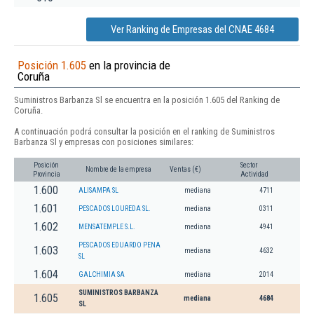
Ver Ranking de Empresas del CNAE 4684
Posición 1.605
en la provincia de
Coruña
Suministros Barbanza Sl se encuentra en la posición 1.605 del Ranking de
Coruña.
A continuación podrá consultar la posición en el ranking de Suministros
Barbanza Sl y empresas con posiciones similares:
Posición
Sector
Nombre de la empresa
Ventas (€)
Provincia
Actividad
1.600
ALISAMPA SL
mediana
4711
1.601
PESCADOS LOUREDA SL.
mediana
0311
1.602
MENSATEMPLE S.L.
mediana
4941
PESCADOS EDUARDO PENA
1.603
mediana
4632
SL
1.604
GALCHIMIA SA
mediana
2014
SUMINISTROS BARBANZA
1.605
mediana
4684
SL