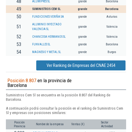
48
ALUMIPRES SL
grande
Barcelona
49
SUMINISTROS CEM SL
grande
Barcelona
50
FUNDICIONES VERIÑA SA
grande
Asturias
ALUMINIO INYECTADO
51
grande
Valencia
VALENCIA SL
52
CHANCOSA HERMANOS SL
grande
Valencia
53
FUNVALLES SL
grande
Barcelona
54
MAGNESIO Y METAL SL
grande
Burgos
Ver Ranking de Empresas del CNAE 2454
Posición 8.807
en la provincia de
Barcelona
Suministros Cem Sl se encuentra en la posición 8.807 del Ranking de
Barcelona.
A continuación podrá consultar la posición en el ranking de Suministros Cem
Sl y empresas con posiciones similares:
Posición
Sector
Nombre de la empresa
Ventas (€)
Provincia
Actividad