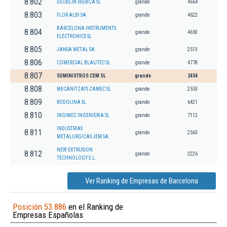
8.802
DEUBLIN IBERICA SL
grande
4664
8.803
FLOR ALBI SA
grande
4622
BARCELONA INSTRUMENTS
8.804
grande
4650
ELECTRONICS SL
8.805
JANSA METAL SA
grande
2513
8.806
COMERCIAL BLAUTEC SL
grande
4778
8.807
SUMINISTROS CEM SL
grande
2454
8.808
MECANITZATS ZAMEC SL
grande
2553
8.809
RODOLINA SL
grande
6421
8.810
INGIMEC INGENIERIA SL
grande
7112
INDUSTRIAS
8.811
grande
2563
METALURGICAS JEM SA
NEW EXTRUSION
8.812
grande
2226
TECHNOLOGY S.L.
Ver Ranking de Empresas de Barcelona
Posición 53.886
en el Ranking de
Empresas Españolas