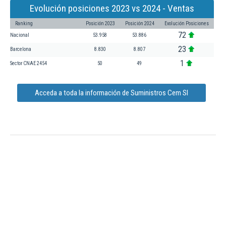
Evolución posiciones 2023 vs 2024 - Ventas
Ranking
Posición 2023
Posición 2024
Evolución Posiciones
72
Nacional
53.958
53.886
23
Barcelona
8.830
8.807
1
Sector CNAE 2454
50
49
Acceda a toda la información de Suministros Cem Sl