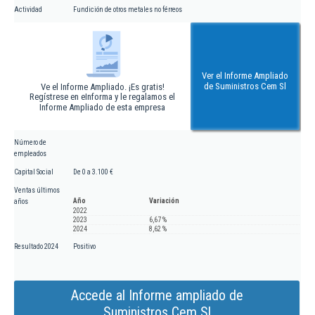
Actividad
Fundición de otros metales no férreos
Ver el Informe Ampliado
de Suministros Cem Sl
Ve el Informe Ampliado. ¡Es gratis!
Regístrese en eInforma y le regalamos el
Informe Ampliado de esta empresa
Número de
empleados
Capital Social
De 0 a 3.100 €
Ventas últimos
Año
Variación
años
2022
2023
6,67 %
2024
8,62 %
Resultado 2024
Positivo
Accede al Informe ampliado de
Suministros Cem Sl