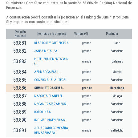
Suministros Cem Sl se encuentra en la posición 53.886 del Ranking Nacional de
Empresas.
A continuación podrá consultar la posición en el ranking de Suministros Cem
Sl y empresas con posiciones similares:
Posición
Nombre de la empresa
Ventas (€)
Provincia
Nacional
53.881
BLAS TORRES GUTIERREZ SL
grande
Jaén
53.882
JANSA METAL SA
grande
Barcelona
HOTEL EQUIPMENT SPAIN
53.883
grande
Baleares
SL.
53.884
AER MARCAJES S.L.
grande
Murcia
53.885
COMERCIAL BLAUTEC SL
grande
Barcelona
53.886
SUMINISTROS CEM SL
grande
Barcelona
53.887
MASCOTA PLANET SL
grande
Málaga
53.888
MECANITZATS ZAMEC SL
grande
Barcelona
53.889
RODOLINA SL
grande
Barcelona
53.890
INGIMEC INGENIERIA SL
grande
Barcelona
J CUADRADO COMPAÑIA
53.891
grande
Valladolid
DE MADERAS SA