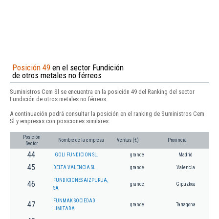
Posición 49
en el sector Fundición
de otros metales no férreos
Suministros Cem Sl se encuentra en la posición 49 del Ranking del sector
Fundición de otros metales no férreos.
A continuación podrá consultar la posición en el ranking de Suministros Cem
Sl y empresas con posiciones similares:
Posición
Nombre de la empresa
Ventas (€)
Provincia
Sector
44
IGOLI FUNDICION SL.
grande
Madrid
45
DELTA VALENCIA SL
grande
Valencia
FUNDICIONES AIZPURUA,
46
grande
Gipuzkoa
SA
FUNMAK SOCIEDAD
47
grande
Tarragona
LIMITADA