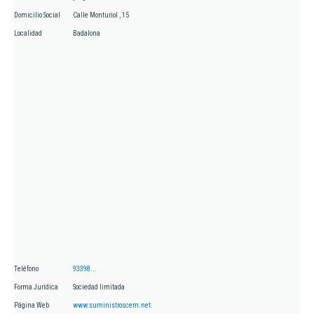
Domicilio Social
Calle Monturiol , 15
Localidad
Badalona
Teléfono
93398...
Forma Jurídica
Sociedad limitada
Página Web
www.suministroscem.net