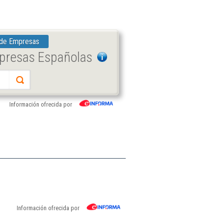
 de Empresas
mpresas Españolas
Información ofrecida por
Información ofrecida por