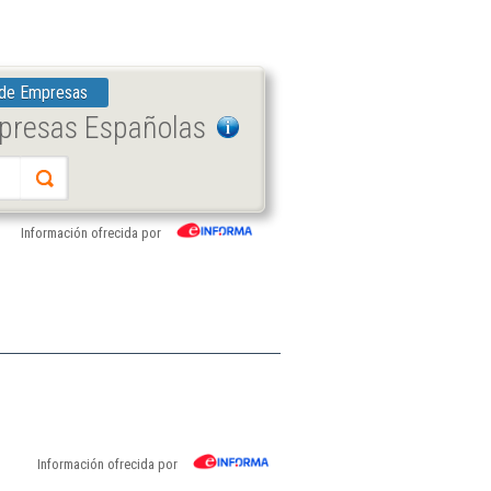
 de Empresas
mpresas Españolas
Información ofrecida por
Información ofrecida por