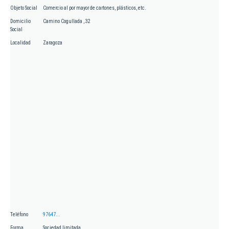
Objeto Social
Comercio al por mayor de cartones, plásticos, etc.
Domicilio
Camino Cogullada , 32
Social
Localidad
Zaragoza
Teléfono
97647...
Forma
Sociedad limitada