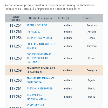
A continuación podrá consultar la posición en el ranking de Suministros
Embalajes La Cartuja Sl y empresas con posiciones similares:
Posición
Nombre de la empresa
Ventas (€)
Provincia
Nacional
117.254
SAONA VENTURES S.L.
mediana
Barcelona
117.255
INDAELEC SL
mediana
Almería
117.256
MODA INTIMA VANIA SL
mediana
Lérida
PUERTAS MANTENIMIENTO
117.257
mediana
Barcelona
TORRES SL.
CONSTRUCCIONS MARC I
117.258
JOU 2009 SOCIEDAD
mediana
Gerona
LIMITADA
SUMINISTROS EMBALAJES
117.259
mediana
Zaragoza
LA CARTUJA SL
TRANSPORTES FERNANDEZ
117.260
mediana
Segovia
BORREGON SA
117.261
ASISTENCIA DEL TORO SL.
mediana
Madrid
MICROKERNEL
117.262
mediana
Madrid
TECHNOLOGIES SL
SANIA SERVICIOS