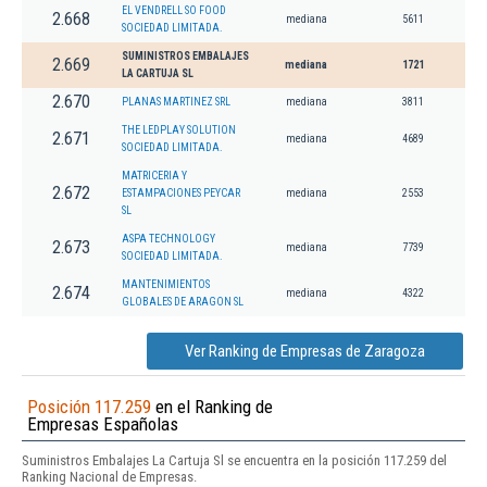
EL VENDRELL SO FOOD
2.668
mediana
5611
SOCIEDAD LIMITADA.
SUMINISTROS EMBALAJES
2.669
mediana
1721
LA CARTUJA SL
2.670
PLANAS MARTINEZ SRL
mediana
3811
THE LEDPLAY SOLUTION
2.671
mediana
4689
SOCIEDAD LIMITADA.
MATRICERIA Y
2.672
ESTAMPACIONES PEYCAR
mediana
2553
SL
ASPA TECHNOLOGY
2.673
mediana
7739
SOCIEDAD LIMITADA.
MANTENIMIENTOS
2.674
mediana
4322
GLOBALES DE ARAGON SL
Ver Ranking de Empresas de Zaragoza
Posición 117.259
en el Ranking de
Empresas Españolas
Suministros Embalajes La Cartuja Sl se encuentra en la posición 117.259 del
Ranking Nacional de Empresas.