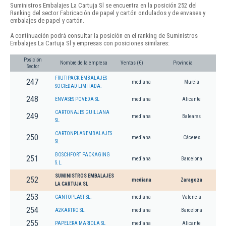
Suministros Embalajes La Cartuja Sl se encuentra en la posición 252 del
Ranking del sector Fabricación de papel y cartón ondulados y de envases y
embalajes de papel y cartón.
A continuación podrá consultar la posición en el ranking de Suministros
Embalajes La Cartuja Sl y empresas con posiciones similares:
Posición
Nombre de la empresa
Ventas (€)
Provincia
Sector
FRUTIPACK EMBALAJES
247
mediana
Murcia
SOCIEDAD LIMITADA.
248
ENVASES POVEDA SL
mediana
Alicante
CARTONAJES GUILLANA
249
mediana
Baleares
SL
CARTONPLAS EMBALAJES
250
mediana
Cáceres
SL
BOSCHFORT PACKAGING
251
mediana
Barcelona
S.L.
SUMINISTROS EMBALAJES
252
mediana
Zaragoza
LA CARTUJA SL
253
CANTOPLAST SL.
mediana
Valencia
254
A2KARTRO SL.
mediana
Barcelona
255
PAPELERA MARIOLA SL
mediana
Alicante