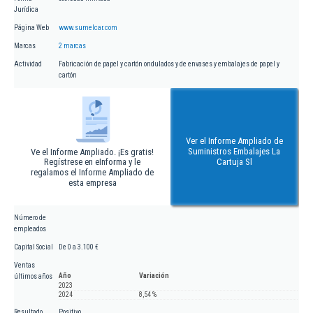
Jurídica
Página Web
www.sumelcar.com
Marcas
2 marcas
Actividad
Fabricación de papel y cartón ondulados y de envases y embalajes de papel y
cartón
Ver el Informe Ampliado de
Suministros Embalajes La
Ve el Informe Ampliado. ¡Es gratis!
Regístrese en eInforma y le
Cartuja Sl
regalamos el Informe Ampliado de
esta empresa
Número de
empleados
Capital Social
De 0 a 3.100 €
Ventas
Año
Variación
últimos años
2023
2024
8,54 %
Resultado
Positivo