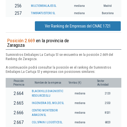
256
MULTIEMBALAJES SL
mediana
Madrid
257
TIMBRATS ESTERO SL
mediana
Barcelona
Ver Ranking de Empresas del CNAE 1721
Posición 2.669
en la provincia de
Zaragoza
Suministros Embalajes La Cartuja Sl se encuentra en la posición 2.669 del
Ranking de Zaragoza.
A continuación podrá consultar la posición en el ranking de Suministros
Embalajes La Cartuja Sl y empresas con posiciones similares:
Posición
Sector
Nombre de la empresa
Ventas (€)
Provincia
Actividad
BLACKHILLS DIAGNOSTIC
2.664
mediana
2120
RESOURCES SLU
2.665
INGENIERIA DEL MOLDE SL
mediana
2553
CENTRO MONTESSORI
2.666
mediana
8531
ARAGON SL
2.667
CGL SPAIN I LOGISTICS SL.
mediana
6820