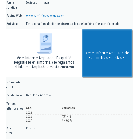
Forma
Sociedad limitada
Jurídica
Página Web
www.suministrosfongas.com
Actividad
Fontanería, instalación de sistemas de calefacción y aire acondicionado
Ver el Informe Ampliado de
Suministros Fon Gas Sl
Ve el Informe Ampliado. ¡Es gratis!
Regístrese en eInforma y le regalamos
el Informe Ampliado de esta empresa
Número de
empleados
Capital Social
De 3.100 a 60.000 €
Ventas
Año
Variación
últimos años
2022
2023
43,14 %
2024
-14,65 %
Resultado
Positivo
2024