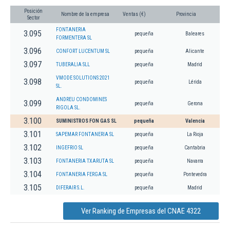
Posición
Nombre de la empresa
Ventas (€)
Provincia
Sector
FONTANERIA
3.095
pequeña
Baleares
FORMENTERA SL
3.096
CONFORT LUCENTUM SL
pequeña
Alicante
3.097
TUBERALIA SLL
pequeña
Madrid
VMODE SOLUTIONS 2021
3.098
pequeña
Lérida
SL.
ANDREU CONDOMINES
3.099
pequeña
Gerona
RIGOLA SL.
3.100
SUMINISTROS FON GAS SL
pequeña
Valencia
3.101
SAPEMAR FONTANERIA SL
pequeña
La Rioja
3.102
INGEFRIO SL
pequeña
Cantabria
3.103
FONTANERIA TXARUTA SL
pequeña
Navarra
3.104
FONTANERIA FERGA SL
pequeña
Pontevedra
3.105
DIFERAIR S.L.
pequeña
Madrid
Ver Ranking de Empresas del CNAE 4322