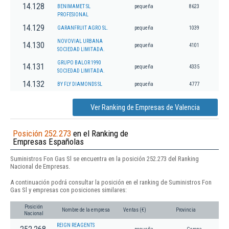
14.128
BENIMAMET SL
pequeña
8623
PROFESIONAL
14.129
GARANFRUIT AGRO SL.
pequeña
1039
NOVOVIAL URBANA
14.130
pequeña
4101
SOCIEDAD LIMITADA.
GRUPO BALOR 1990
14.131
pequeña
4335
SOCIEDAD LIMITADA.
14.132
BY FLY DIAMONDS SL
pequeña
4777
Ver Ranking de Empresas de Valencia
Posición 252.273
en el Ranking de
Empresas Españolas
Suministros Fon Gas Sl se encuentra en la posición 252.273 del Ranking
Nacional de Empresas.
A continuación podrá consultar la posición en el ranking de Suministros Fon
Gas Sl y empresas con posiciones similares:
Posición
Nombre de la empresa
Ventas (€)
Provincia
Nacional
REIGN REAGENTS