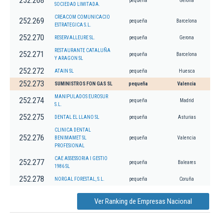
252.268
pequeña
Gerona
SOCIEDAD LIMITADA.
CREACOM COMUNICACIO
252.269
pequeña
Barcelona
ESTRATEGICA S.L.
252.270
RESERVALLEURE SL.
pequeña
Gerona
RESTAURANTE CATALUÑA
252.271
pequeña
Barcelona
Y ARAGON SL
252.272
ATAIN SL
pequeña
Huesca
252.273
SUMINISTROS FON GAS SL
pequeña
Valencia
MANIPULADOS EUROSUR
252.274
pequeña
Madrid
S.L.
252.275
DENTAL EL LLANO SL
pequeña
Asturias
CLINICA DENTAL
252.276
BENIMAMET SL
pequeña
Valencia
PROFESIONAL
CAE ASSESSORIA I GESTIO
252.277
pequeña
Baleares
1986 SL
252.278
NORGAL FORESTAL, S.L.
pequeña
Coruña
Ver Ranking de Empresas Nacional