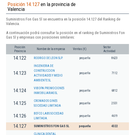
Posición 14.127
en la provincia de
Valencia
Suministros Fon Gas Sl se encuentra en la posición 14.127 del Ranking de
Valencia.
A continuación podrá consultar la posición en el ranking de Suministros Fon
Gas Sl y empresas con posiciones similares:
Posición
Sector
Nombre de la empresa
Ventas (€)
Provincia
Actividad
14.122
RODRIGO DE LEON SLP.
pequeña
8623
INGENIERIA DE
CONSTRUCCION
14.123
pequeña
7112
ACTIVIDADES Y MEDIO
AMBIENTE SL
VIBOPA PROMOCIONES
14.124
pequeña
6812
INMOBILIARIAS SL
CROMADOS GINES
14.125
pequeña
2551
SOCIEDAD LIMITADA
BEFCO LABS SOCIEDAD
14.126
pequeña
4619
LIMITADA.
14.127
SUMINISTROS FON GAS SL
pequeña
4322
CLINICA DENTAL