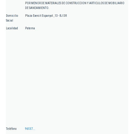
POR MENOR DE MATERIALES DE CONSTRUCCION Y ARTICULOS DE MOBILIARIO
DE SANEAMIENTO.
Domicilio
Plaza Exercit Espanyol , 13 - BJ DR
Social
Localidad
Paterna
Teléfono
96137...