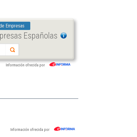
 de Empresas
mpresas Españolas
Información ofrecida por
Información ofrecida por