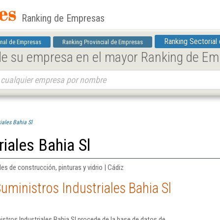
Ranking de Empresas
Ranking Sectorial
nal de Empresas
Ranking Provincial de Empresas
 de su empresa en el mayor Ranking de E
iales Bahia Sl
iales Bahia Sl
es de construcción, pinturas y vidrio | Cádiz
uministros Industriales Bahia Sl
stros Industriales Bahia Sl procede de la base de datos de