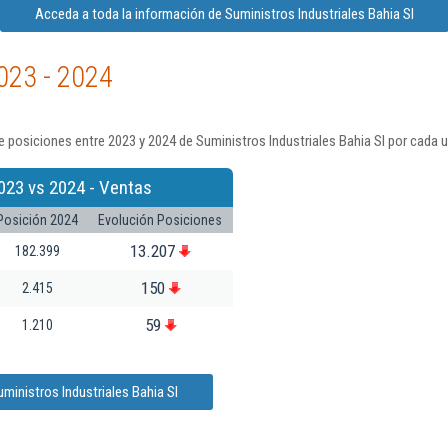
Acceda a toda la información de Suministros Industriales Bahia Sl
023 - 2024
 posiciones entre 2023 y 2024 de Suministros Industriales Bahia Sl por cada 
023 vs 2024 - Ventas
Posición 2024
Evolución Posiciones
13.207
182.399
150
2.415
59
1.210
ministros Industriales Bahia Sl