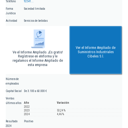
Teléfono
92541...
Forma
Sociedad limitada
Jurídica
Actividad
Servicios de bebidas
Ver el Informe Ampliado de
Suministros Industriales
Ve el Informe Ampliado. ¡Es gratis!
Regístrese en eInforma y le
Cibeles S.l.
regalamos el Informe Ampliado de
esta empresa
Número de
empleados
Capital Social
De 3.100 a 60.000 €
Ventas
Año
Variación
últimos años
2022
2023
53,24 %
2024
4,46 %
Resultado
Positivo
2024