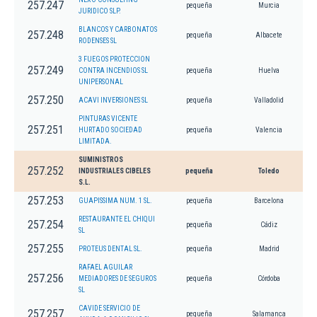
257.247
pequeña
Murcia
JURIDICO SLP.
BLANCOS Y CARBONATOS
257.248
pequeña
Albacete
RODENSES SL
3 FUEGOS PROTECCION
257.249
CONTRA INCENDIOS SL
pequeña
Huelva
UNIPERSONAL
257.250
ACAVI INVERSIONES SL
pequeña
Valladolid
PINTURAS VICENTE
257.251
HURTADO SOCIEDAD
pequeña
Valencia
LIMITADA.
SUMINISTROS
257.252
INDUSTRIALES CIBELES
pequeña
Toledo
S.L.
257.253
GUAPISSIMA NUM. 1 SL.
pequeña
Barcelona
RESTAURANTE EL CHIQUI
257.254
pequeña
Cádiz
SL
257.255
PROTEUS DENTAL SL.
pequeña
Madrid
RAFAEL AGUILAR
257.256
MEDIADORES DE SEGUROS
pequeña
Córdoba
SL
CAVIDE SERVICIO DE
257.257
pequeña
Salamanca