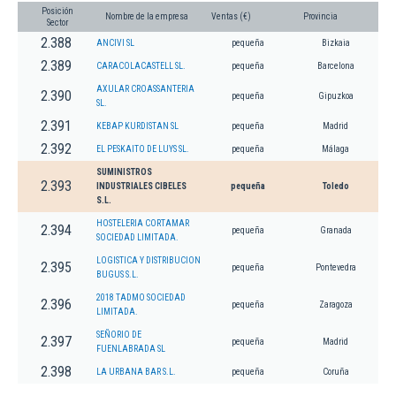
Posición
Nombre de la empresa
Ventas (€)
Provincia
Sector
2.388
ANCIVI SL
pequeña
Bizkaia
2.389
CARACOLACASTELL SL.
pequeña
Barcelona
AXULAR CROASSANTERIA
2.390
pequeña
Gipuzkoa
SL.
2.391
KEBAP KURDISTAN SL
pequeña
Madrid
2.392
EL PESKAITO DE LUYS SL.
pequeña
Málaga
SUMINISTROS
2.393
INDUSTRIALES CIBELES
pequeña
Toledo
S.L.
HOSTELERIA CORTAMAR
2.394
pequeña
Granada
SOCIEDAD LIMITADA.
LOGISTICA Y DISTRIBUCION
2.395
pequeña
Pontevedra
BUGUS S.L.
2018 TADMO SOCIEDAD
2.396
pequeña
Zaragoza
LIMITADA.
SEÑORIO DE
2.397
pequeña
Madrid
FUENLABRADA SL
2.398
LA URBANA BAR S.L.
pequeña
Coruña