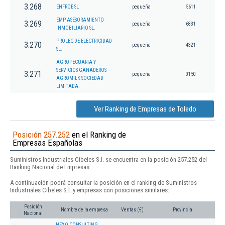
3.268
ENFROE SL
pequeña
5611
EMP ASESORAMIENTO
3.269
pequeña
6831
INMOBILIARIO SL.
PROLEC DE ELECTRICIDAD
3.270
pequeña
4321
SL.
AGROPECUARIA Y
SERVICIOS GANADEROS
3.271
pequeña
0150
AGROMILK SOCIEDAD
LIMITADA.
Ver Ranking de Empresas de Toledo
Posición 257.252
en el Ranking de
Empresas Españolas
Suministros Industriales Cibeles S.l. se encuentra en la posición 257.252 del
Ranking Nacional de Empresas.
A continuación podrá consultar la posición en el ranking de Suministros
Industriales Cibeles S.l. y empresas con posiciones similares:
Posición
Nombre de la empresa
Ventas (€)
Provincia
Nacional
NEXO CONSULTING