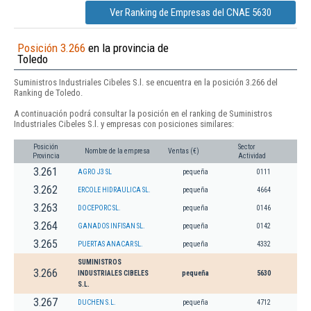
Ver Ranking de Empresas del CNAE 5630
Posición 3.266
en la provincia de
Toledo
Suministros Industriales Cibeles S.l. se encuentra en la posición 3.266 del
Ranking de Toledo.
A continuación podrá consultar la posición en el ranking de Suministros
Industriales Cibeles S.l. y empresas con posiciones similares:
Posición
Sector
Nombre de la empresa
Ventas (€)
Provincia
Actividad
3.261
AGRO J3 SL
pequeña
0111
3.262
ERCOLE HIDRAULICA SL.
pequeña
4664
3.263
DOCEPORC SL.
pequeña
0146
3.264
GANADOS INFISAN SL.
pequeña
0142
3.265
PUERTAS ANACAR SL.
pequeña
4332
SUMINISTROS
3.266
INDUSTRIALES CIBELES
pequeña
5630
S.L.
3.267
DUCHEN S.L.
pequeña
4712