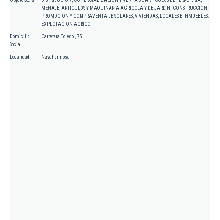
Objeto Social
DISTRIBUCION, COMERCIALIZACION Y VENTA DE ARTICULOS DE FERRETERIA,
MENAJE, ARTICULOS Y MAQUINARIA AGRICOLA Y DE JARDIN. CONSTRUCCION,
PROMOCION Y COMPRAVENTA DE SOLARES, VIVIENDAS, LOCALES E INMUEBLES.
EXPLOTACION AGRICO
Domicilio
Carretera Toledo , 75
Social
Localidad
Navahermosa