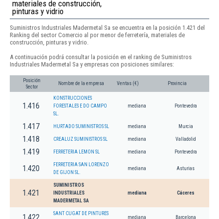
materiales de construcción,
pinturas y vidrio
Suministros Industriales Madermetal Sa se encuentra en la posición 1.421 del
Ranking del sector Comercio al por menor de ferretería, materiales de
construcción, pinturas y vidrio.
A continuación podrá consultar la posición en el ranking de Suministros
Industriales Madermetal Sa y empresas con posiciones similares:
Posición
Nombre de la empresa
Ventas (€)
Provincia
Sector
KONSTRUCCIONES
1.416
FORESTALES E DO CAMPO
mediana
Pontevedra
SL.
1.417
HURTADO SUMINISTROS SL
mediana
Murcia
1.418
CREALUZ SUMINISTROS SL
mediana
Valladolid
1.419
FERRETERIA LEMON SL
mediana
Pontevedra
FERRETERIA SAN LORENZO
1.420
mediana
Asturias
DE GIJON SL.
SUMINISTROS
1.421
INDUSTRIALES
mediana
Cáceres
MADERMETAL SA
SANT CUGAT DE PINTURES
1.422
mediana
Barcelona