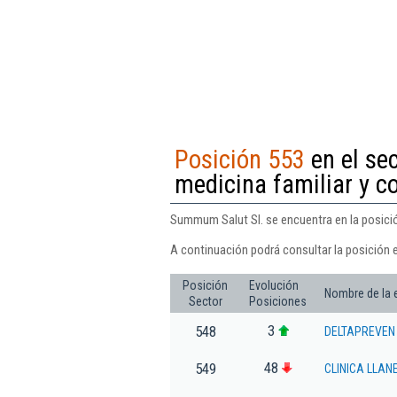
Posición 553
en el sec
medicina familiar y c
Summum Salut Sl. se encuentra en la posición
A continuación podrá consultar la posición 
Posición
Evolución
Nombre de la
Sector
Posiciones
3
548
DELTAPREVEN
48
549
CLINICA LLAN