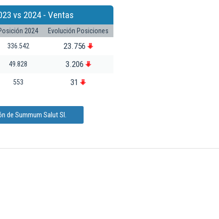
023 vs 2024 - Ventas
Posición 2024
Evolución Posiciones
23.756
336.542
3.206
49.828
31
553
ión de Summum Salut Sl.