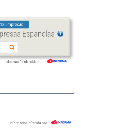
 de Empresas
mpresas Españolas
Información ofrecida por
Información ofrecida por