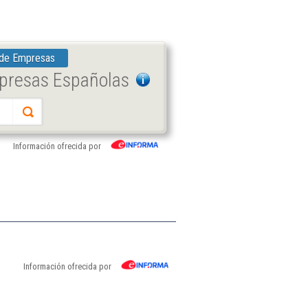
 de Empresas
mpresas Españolas
Información ofrecida por
Información ofrecida por