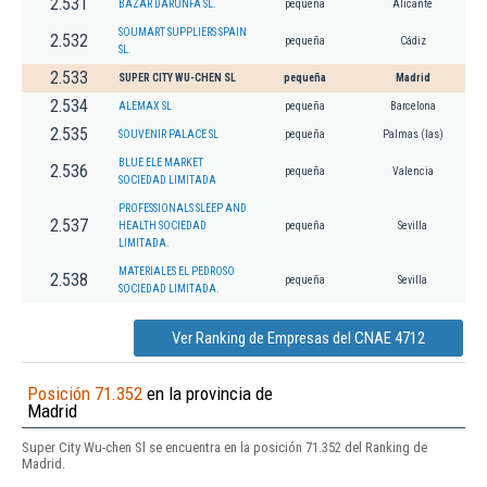
2.531
BAZAR DARUNFA SL.
pequeña
Alicante
SOUMART SUPPLIERS SPAIN
2.532
pequeña
Cádiz
SL.
2.533
SUPER CITY WU-CHEN SL
pequeña
Madrid
2.534
ALEMAX SL
pequeña
Barcelona
2.535
SOUVENIR PALACE SL
pequeña
Palmas (las)
BLUE ELE MARKET
2.536
pequeña
Valencia
SOCIEDAD LIMITADA
PROFESSIONALS SLEEP AND
2.537
HEALTH SOCIEDAD
pequeña
Sevilla
LIMITADA.
MATERIALES EL PEDROSO
2.538
pequeña
Sevilla
SOCIEDAD LIMITADA.
Ver Ranking de Empresas del CNAE 4712
Posición 71.352
en la provincia de
Madrid
Super City Wu-chen Sl se encuentra en la posición 71.352 del Ranking de
Madrid.