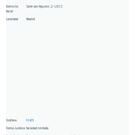
Domicilio
Calle san Agustin , 2 - LOC C
Social
Localidad
Madrid
Teléfono
91429...
Forma Jurídica
Sociedad limitada