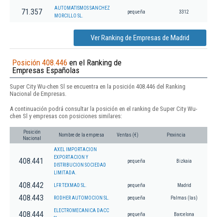
AUTOMATISMOS SANCHEZ
71.357
pequeña
3312
MORCILLO SL.
Ver Ranking de Empresas de Madrid
Posición 408.446
en el Ranking de
Empresas Españolas
Super City Wu-chen Sl se encuentra en la posición 408.446 del Ranking
Nacional de Empresas.
A continuación podrá consultar la posición en el ranking de Super City Wu-
chen Sl y empresas con posiciones similares:
Posición
Nombre de la empresa
Ventas (€)
Provincia
Nacional
AXEL IMPORTACION
EXPORTACION Y
408.441
pequeña
Bizkaia
DISTRIBUCION SOCIEDAD
LIMITADA.
408.442
LFR TEXMAD SL.
pequeña
Madrid
408.443
RODHER AUTOMOCION SL.
pequeña
Palmas (las)
ELECTROMECANICA DACC
408.444
pequeña
Barcelona