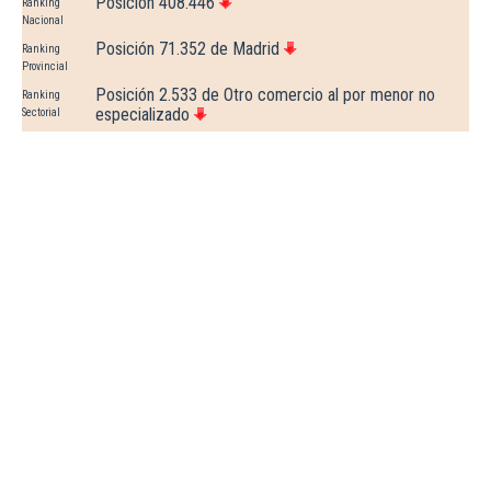
Posición 408.446
Ranking
Nacional
Posición 71.352 de Madrid
Ranking
Provincial
Posición 2.533 de Otro comercio al por menor no
Ranking
especializado
Sectorial