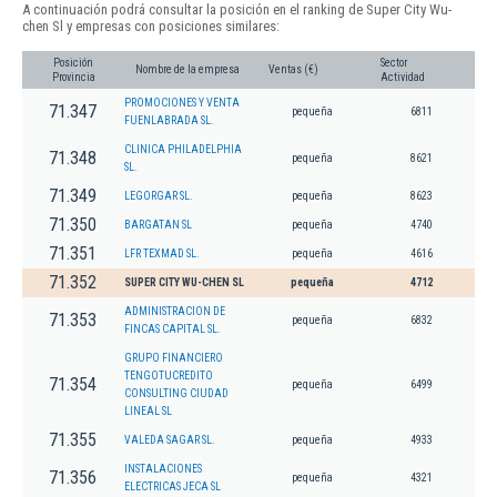
A continuación podrá consultar la posición en el ranking de Super City Wu-
chen Sl y empresas con posiciones similares:
Posición
Sector
Nombre de la empresa
Ventas (€)
Provincia
Actividad
PROMOCIONES Y VENTA
71.347
pequeña
6811
FUENLABRADA SL.
CLINICA PHILADELPHIA
71.348
pequeña
8621
SL.
71.349
LEGORGAR SL.
pequeña
8623
71.350
BARGATAN SL
pequeña
4740
71.351
LFR TEXMAD SL.
pequeña
4616
71.352
SUPER CITY WU-CHEN SL
pequeña
4712
ADMINISTRACION DE
71.353
pequeña
6832
FINCAS CAPITAL SL.
GRUPO FINANCIERO
TENGOTUCREDITO
71.354
pequeña
6499
CONSULTING CIUDAD
LINEAL SL
71.355
VALEDA SAGAR SL.
pequeña
4933
INSTALACIONES
71.356
pequeña
4321
ELECTRICAS JECA SL