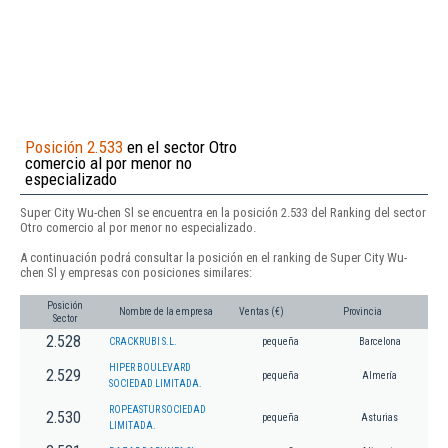
Posición 2.533
en el sector Otro
comercio al por menor no
especializado
Super City Wu-chen Sl se encuentra en la posición 2.533 del Ranking del sector
Otro comercio al por menor no especializado.
A continuación podrá consultar la posición en el ranking de Super City Wu-
chen Sl y empresas con posiciones similares:
Posición
Nombre de la empresa
Ventas (€)
Provincia
Sector
2.528
CRACKRUBI S.L.
pequeña
Barcelona
HIPER BOULEVARD
2.529
pequeña
Almería
SOCIEDAD LIMITADA.
ROPEASTUR SOCIEDAD
2.530
pequeña
Asturias
LIMITADA.