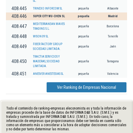
SL.
408.445
TRINEXO INFORCOM SL
pequeña
Albacete
408.446
SUPER CITY WU-CHEN SL
pequeña
Madrid
MEDITERRANEAN WAVES
408.447
pequeña
Barcelona
TRADING S.L.
408.448
WISON 09 SL
pequeña
Tenerife
FIBER FACTORY GROUP
408.449
pequeña
Jaén
SOCIEDAD LIMITADA.
TRACTIA SERVICIOS Y
408.450
MADERAS, SOCIEDAD
pequeña
Tarragona
LIMITADA.
408.451
ANESVER ANESTESIAS SL
pequeña
Valencia
Ver Ranking de Empresas Nacional
Todo el contenido de ranking-empresas.eleconomista.es y toda la información de
empresas procede de la base de datos de INFORMA D&B S.A.U. (S.M.E.) y es
tratada y suministrada por INFORMA D&B S.A.U. (S.M.E.). En todo caso, la
información de empresas que proporcionamos debe ser tenida en cuenta sólo
como un elemento más a considerar a la hora de adoptar decisiones comerciales
y no debe por tanto determinar las mismas.