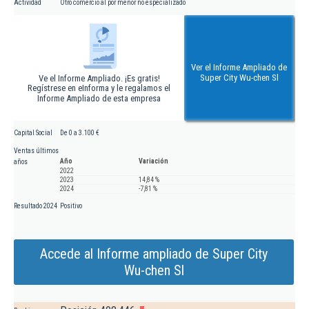
Actividad
Otro comercio al por menor no especializado
Ver el Informe Ampliado de
Super City Wu-chen Sl
Ve el Informe Ampliado. ¡Es gratis!
Regístrese en eInforma y le regalamos el
Informe Ampliado de esta empresa
Capital Social
De 0 a 3.100 €
Ventas últimos
Año
Variación
años
2022
2023
14,84 %
2024
-7,81 %
Resultado 2024
Positivo
Accede al Informe ampliado de Super City
Wu-chen Sl