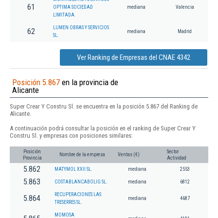
61
OPTIMA SOCIEDAD
mediana
Valencia
LIMITADA.
LUMEN OBRAS Y SERVICIOS
62
mediana
Madrid
SL.
Ver Ranking de Empresas del CNAE 4342
Posición 5.867
en la provincia de
Alicante
Super Crear Y Constru Sl. se encuentra en la posición 5.867 del Ranking de
Alicante.
A continuación podrá consultar la posición en el ranking de Super Crear Y
Constru Sl. y empresas con posiciones similares:
Posición
Sector
Nombre de la empresa
Ventas (€)
Provincia
Actividad
5.862
MATYMOL XXII SL.
mediana
2553
5.863
COSTABLANCABOLIG SL.
mediana
6812
RECUPERACIONES LAS
5.864
mediana
4687
TRESERRES SL.
MOMOSA