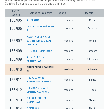
Constru Sl. y empresas con posiciones similares:
Posición
Nombre de la empresa
Ventas (€)
Provincia
Nacional
155.905
AGOLAEN SL.
mediana
Madrid
INMOBILIARIA PEÑARREAL
155.906
mediana
Cantabria
SL
ACANTHUS SERVICIOS
155.907
SOSTENIBLES SOCIEDAD
mediana
Sevilla
LIMITADA.
155.908
HIERROS R DOMINGO SA
mediana
Tarragona
ALIMENTACION
155.909
mediana
Salamanca
MENTEVERA SL.
SUPER CREAR Y CONSTRU
155.910
mediana
Alicante
SL.
PRODUCCIONES
155.911
mediana
Burgos
ARTISTICAS SCANNER SL
PIENSOS Y CEREALES P
155.912
mediana
Toledo
JIMENEZ ALONSO SL
CIRUGIA ESTETICA
155.913
mediana
Málaga
COMPLEJA SL.
155.914
CEFENISA SL
mediana
Madrid