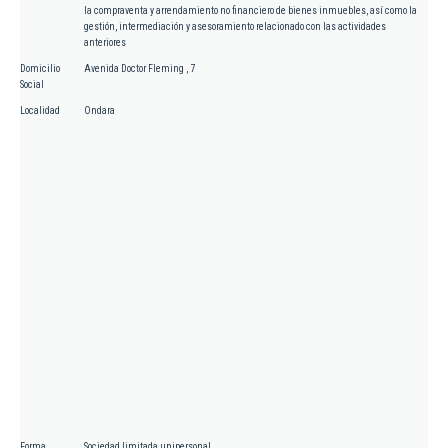
la compraventa y arrendamiento no financiero de bienes inmuebles, así como la
gestión, intermediación y asesoramiento relacionado con las actividades
anteriores
Domicilio
Avenida Doctor Fleming , 7
Social
Localidad
Ondara
Forma
Sociedad limitada unipersonal