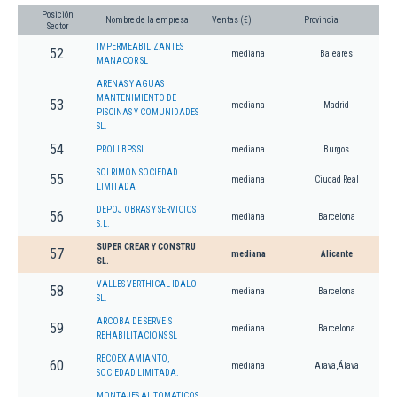
Posición
Nombre de la empresa
Ventas (€)
Provincia
Sector
IMPERMEABILIZANTES
52
mediana
Baleares
MANACOR SL
ARENAS Y AGUAS
MANTENIMIENTO DE
53
mediana
Madrid
PISCINAS Y COMUNIDADES
SL.
54
PROLI BPS SL
mediana
Burgos
SOLRIMON SOCIEDAD
55
mediana
Ciudad Real
LIMITADA
DEPOJ OBRAS Y SERVICIOS
56
mediana
Barcelona
S.L.
SUPER CREAR Y CONSTRU
57
mediana
Alicante
SL.
VALLES VERTHICAL IDALO
58
mediana
Barcelona
SL.
ARCOBA DE SERVEIS I
59
mediana
Barcelona
REHABILITACIONS SL
RECOEX AMIANTO,
60
mediana
Arava,Álava
SOCIEDAD LIMITADA.
MONTAJES AUTOMATICOS