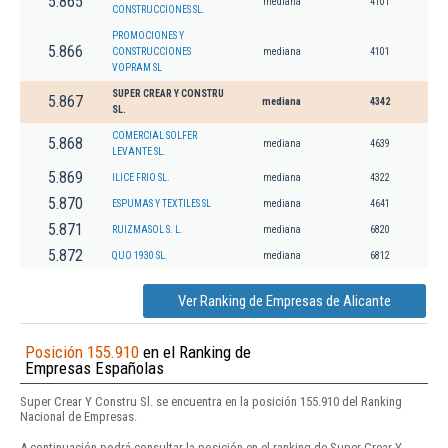
5.865
mediana
4101
CONSTRUCCIONES SL.
PROMOCIONES Y
5.866
CONSTRUCCIONES
mediana
4101
VOPRAM SL
SUPER CREAR Y CONSTRU
5.867
mediana
4342
SL.
COMERCIAL SOLFER
5.868
mediana
4639
LEVANTE SL.
5.869
ILICE FRIO SL.
mediana
4322
5.870
ESPUMAS Y TEXTILES SL
mediana
4641
5.871
RUIZMASOL S. L.
mediana
6820
5.872
QUO 1930 SL.
mediana
6812
Ver Ranking de Empresas de Alicante
Posición 155.910
en el Ranking de
Empresas Españolas
Super Crear Y Constru Sl. se encuentra en la posición 155.910 del Ranking
Nacional de Empresas.
A continuación podrá consultar la posición en el ranking de Super Crear Y