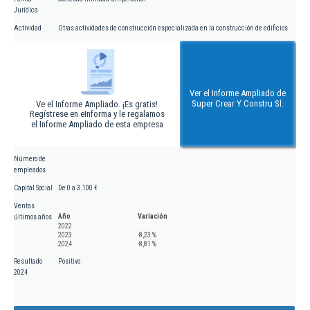
Jurídica
Actividad
Otras actividades de construcción especializada en la construcción de edificios
Ver el Informe Ampliado de
Super Crear Y Constru Sl.
Ve el Informe Ampliado. ¡Es gratis!
Regístrese en eInforma y le regalamos
el Informe Ampliado de esta empresa
Número de
empleados
Capital Social
De 0 a 3.100 €
Ventas
Año
Variación
últimos años
2022
2023
-8,23 %
2024
-8,81 %
Resultado
Positivo
2024