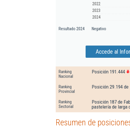
2022
2023
2024
Resultado 2024
Negativo
Accede al Info
Posición 191.444
Ranking
Nacional
Posición 29.194 de
Ranking
Provincial
Posición 187 de Fab
Ranking
pastelería de larga 
Sectorial
Resumen de posiciones