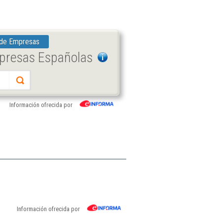
 de Empresas
mpresas Españolas
Información ofrecida por
Información ofrecida por