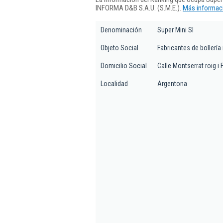
INFORMA D&B S.A.U. (S.M.E.).
Más informaci
Denominación
Super Mini Sl
Objeto Social
Fabricantes de bollería
Domicilio Social
Calle Montserrat roig i F
Localidad
Argentona