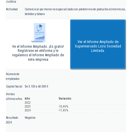
Jurídica
Actividad
Comercio al por menor no especializado con predominio de productos alimenticios,
bebidas y tabaco
Ver el Informe Ampliado de
Supermercado Loira Sociedad
Ve el Informe Ampliado. ¡Es gratis!
Regístrese en eInforma y le
Limitada.
regalamos el Informe Ampliado de
esta empresa
Número de
empleados
Capital Social
De 3.100 a 60.000 €
Ventas
Año
Variación
últimos años
2022
2023
-10,44 %
2024
-11,45 %
Resultado
Negativo
2024