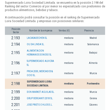
Supermercado Loira Sociedad Limitada. se encuentra en la posición 2.198 del
Ranking del sector Comercio al por menor no especializado con predominio de
productos alimenticios, bebidas y tabaco.
A continuación podrá consultar la posición en el ranking de Supermercado
Loira Sociedad Limitada. y empresas con posiciones similares:
Posición
Nombre de la empresa
Ventas (€)
Provincia
Sector
2.193
LACASADECHEN SL
mediana
Madrid
2.194
OU DA LINDA SL.
mediana
Salamanca
ALIMENTACION
2.195
mediana
Badajoz
HERMANOS DONOSO SL
SUPERMERCADO ALVICRA
2.196
mediana
Almería
SL
PROA 2030, MERCADOS &
2.197
mediana
Murcia
OCIO SL.
SUPERMERCADO LOIRA
2.198
mediana
Pontevedra
SOCIEDAD LIMITADA.
2.199
DON MARKET AGUILAS SL.
mediana
Murcia
2.200
GRUP BERGANTI 2018 SL.
mediana
Gerona
2.201
JOSE PRIETO E HIJOS S.L.
mediana
Cáceres