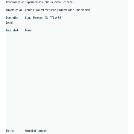
Denominación
Supermercado Loira Sociedad Limitada.
Objeto Social
Comercio al por menor de productos de alimentación
Domicilio
Lugar Moledo , 108 - PTL A BJ
Social
Localidad
Marin
Forma
Sociedad limitada