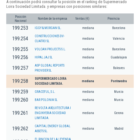
A continuación podrá consultar la posición en el ranking de Supermercado
Loira Sociedad Limitada. y empresas con posiciones similares:
Posición
Nombre de la empresa
Ventas (€)
Provincia
Nacional
199.253
IGGY & MORGAN SL.
mediana
Barcelona
CONSTRUCCIONES DV-
199.254
mediana
Valencia
CUATRO SL
199.255
VOLCAN PROJECTS S.L.
mediana
Barcelona
199.256
HIPAL JAJ SL
mediana
Guadalajara
ASP GLOBAL REPORTS
199.257
mediana
Baleares
PROVIDER SL
SUPERMERCADO LOIRA
199.258
mediana
Pontevedra
SOCIEDAD LIMITADA.
199.259
GRACEFUL, S.L.
mediana
Murcia
199.260
BAR POLONIA SL
mediana
Murcia
RE-VOLTA ARQUITECTURA I
199.261
ENGINYERIA SOCIEDAD
mediana
Gerona
LIMITADA.
CAPITAL ENERGY GLOBAL
199.262
mediana
Madrid
ASSETS SL.
EL RINCON DE LA LEYENDA