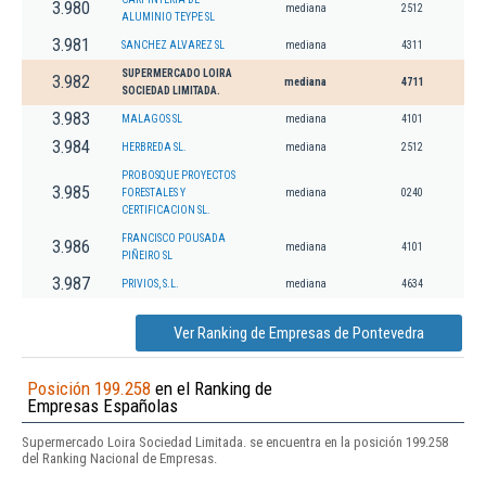
3.980
mediana
2512
ALUMINIO TEYPE SL
3.981
SANCHEZ ALVAREZ SL
mediana
4311
SUPERMERCADO LOIRA
3.982
mediana
4711
SOCIEDAD LIMITADA.
3.983
MALAGOS SL
mediana
4101
3.984
HERBREDA SL.
mediana
2512
PROBOSQUE PROYECTOS
3.985
FORESTALES Y
mediana
0240
CERTIFICACION SL.
FRANCISCO POUSADA
3.986
mediana
4101
PIÑEIRO SL
3.987
PRIVIOS, S.L.
mediana
4634
Ver Ranking de Empresas de Pontevedra
Posición 199.258
en el Ranking de
Empresas Españolas
Supermercado Loira Sociedad Limitada. se encuentra en la posición 199.258
del Ranking Nacional de Empresas.