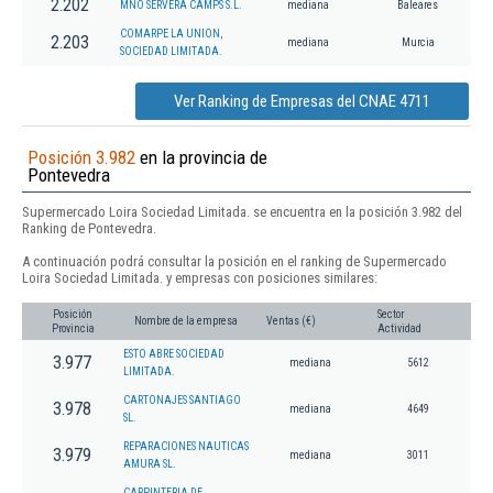
2.202
MNO SERVERA CAMPS S.L.
mediana
Baleares
COMARPE LA UNION,
2.203
mediana
Murcia
SOCIEDAD LIMITADA.
Ver Ranking de Empresas del CNAE 4711
Posición 3.982
en la provincia de
Pontevedra
Supermercado Loira Sociedad Limitada. se encuentra en la posición 3.982 del
Ranking de Pontevedra.
A continuación podrá consultar la posición en el ranking de Supermercado
Loira Sociedad Limitada. y empresas con posiciones similares:
Posición
Sector
Nombre de la empresa
Ventas (€)
Provincia
Actividad
ESTO ABRE SOCIEDAD
3.977
mediana
5612
LIMITADA.
CARTONAJES SANTIAGO
3.978
mediana
4649
SL.
REPARACIONES NAUTICAS
3.979
mediana
3011
AMURA SL.
CARPINTERIA DE