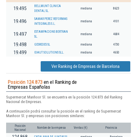
BELLMUNT CLINICA
19.495
mediana
8623
DENTAL SL.
SAMAR PEREZ REFORMAS
19.496
mediana
4101
INTEGRALES S.L.
ESTAMPACIONS BERTRAN
19.497
mediana
4684
SL.
19.498
GESREDES SL
mediana
4730
19.499
IDAUT SOLUTIONS SLL.
mediana
4650
Ver Ranking de Empresas de Barcelona
Posición 124.873
en el Ranking de
Empresas Españolas
Supermercat Manhoor Sl. se encuentra en la posición 124.873 del Ranking
Nacional de Empresas.
A continuación podrá consultar la posición en el ranking de Supermercat
Manhoor Sl. y empresas con posiciones similares:
Posición
Nombre de la empresa
Ventas (€)
Provincia
Nacional
124.868
CATALANA DE JUNTAS SL
mediana
Barcelona