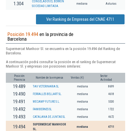
CONGELADOS EL BERRON
1.304
mediana
Asturias
SOCIEDAD LIMITADA.
Ver Ranking de Empresas del CNAE 4711
Posición 19.494
en la provincia de
Barcelona
Supermercat Manhoor Sl. se encuentra en la posición 19.494 del Ranking de
Barcelona.
A continuación podrá consultar la posición en el ranking de Supermercat
Manhoor Sl. y empresas con posiciones similares:
Posición
Sector
Nombre de la empresa
Ventas (€)
Provincia
Actividad
19.489
TAV VETERINARIA SL
mediana
8699
19.490
FERRALLES BELLART SL.
mediana
4618
19.491
WECAMP FUTURE S.L.
mediana
5530
19.492
FAMIBERNES SL
mediana
1722
19.493
CATALANA DE JUNTAS SL
mediana
4672
SUPERMERCAT MANHOOR
19.494
mediana
4711
SL.