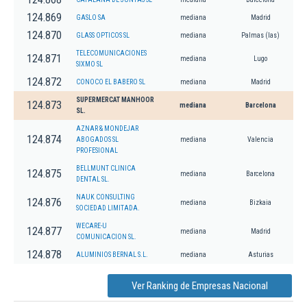
124.869
GASLO SA
mediana
Madrid
124.870
GLASS OPTICOS SL
mediana
Palmas (las)
TELECOMUNICACIONES
124.871
mediana
Lugo
SIXMO SL
124.872
CONOCO EL BABERO SL
mediana
Madrid
SUPERMERCAT MANHOOR
124.873
mediana
Barcelona
SL.
AZNAR & MONDEJAR
124.874
ABOGADOS SL
mediana
Valencia
PROFESIONAL
BELLMUNT CLINICA
124.875
mediana
Barcelona
DENTAL SL.
NAUK CONSULTING
124.876
mediana
Bizkaia
SOCIEDAD LIMITADA.
WECARE-U
124.877
mediana
Madrid
COMUNICACION SL.
124.878
ALUMINIOS BERNAL S.L.
mediana
Asturias
Ver Ranking de Empresas Nacional