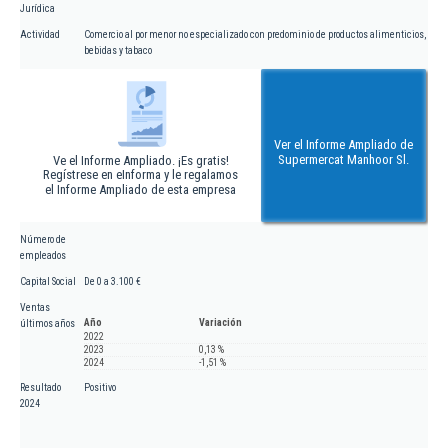
Jurídica
Actividad
Comercio al por menor no especializado con predominio de productos alimenticios,
bebidas y tabaco
Ver el Informe Ampliado de
Supermercat Manhoor Sl.
Ve el Informe Ampliado. ¡Es gratis!
Regístrese en eInforma y le regalamos
el Informe Ampliado de esta empresa
Número de
empleados
Capital Social
De 0 a 3.100 €
Ventas
Año
Variación
últimos años
2022
2023
0,13 %
2024
-1,51 %
Resultado
Positivo
2024