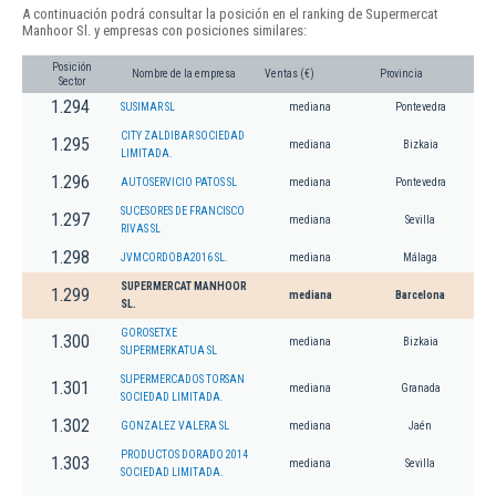
A continuación podrá consultar la posición en el ranking de Supermercat
Manhoor Sl. y empresas con posiciones similares:
Posición
Nombre de la empresa
Ventas (€)
Provincia
Sector
1.294
SUSIMAR SL
mediana
Pontevedra
CITY ZALDIBAR SOCIEDAD
1.295
mediana
Bizkaia
LIMITADA.
1.296
AUTOSERVICIO PATOS SL
mediana
Pontevedra
SUCESORES DE FRANCISCO
1.297
mediana
Sevilla
RIVAS SL
1.298
JVMCORDOBA2016 SL.
mediana
Málaga
SUPERMERCAT MANHOOR
1.299
mediana
Barcelona
SL.
GOROSETXE
1.300
mediana
Bizkaia
SUPERMERKATUA SL
SUPERMERCADOS TORSAN
1.301
mediana
Granada
SOCIEDAD LIMITADA.
1.302
GONZALEZ VALERA SL
mediana
Jaén
PRODUCTOS DORADO 2014
1.303
mediana
Sevilla
SOCIEDAD LIMITADA.