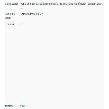
Objeto Social
Venta al mayor y al detalle de material de fontaneria , calefacción , saneamiento ,
...
Domicilio
Carretera Manlleu , 37
Social
Localidad
vic
Teléfono
93611...