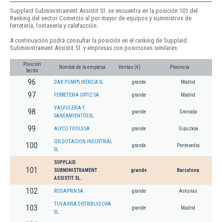
Supplaid Subministrament Assistit Sl. se encuentra en la posición 101 del
Ranking del sector Comercio al por mayor de equipos y suministros de
ferretería, fontanería y calefacción.
A continuación podrá consultar la posición en el ranking de Supplaid
Subministrament Assistit Sl. y empresas con posiciones similares:
Posición
Nombre de la empresa
Ventas (€)
Provincia
Sector
96
DAB PUMPS IBERICA SL
grande
Madrid
97
FERRETERIA ORTIZ SA
grande
Madrid
VALVULERIA Y
98
grande
Granada
SANEAMIENTOS SL
99
ALYCO TOOLS SA
grande
Gipuzkoa
GSI DOTACION INDUSTRIAL
100
grande
Pontevedra
SL.
SUPPLAID
101
SUBMINISTRAMENT
grande
Barcelona
ASSISTIT SL.
102
RODAPRIN SA.
grande
Asturias
TUVAINSA DISTRIBUIDORA
103
grande
Madrid
SL.