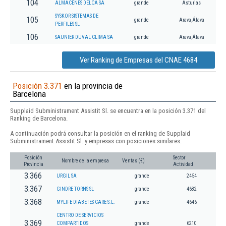
104
ALMACENES DELCA SA
grande
Asturias
SYSKOR SISTEMAS DE
105
grande
Arava,Álava
PERFILES SL
106
SAUNIER DUVAL CLIMA SA
grande
Arava,Álava
Ver Ranking de Empresas del CNAE 4684
Posición 3.371
en la provincia de
Barcelona
Supplaid Subministrament Assistit Sl. se encuentra en la posición 3.371 del
Ranking de Barcelona.
A continuación podrá consultar la posición en el ranking de Supplaid
Subministrament Assistit Sl. y empresas con posiciones similares:
Posición
Sector
Nombre de la empresa
Ventas (€)
Provincia
Actividad
3.366
URGIL SA
grande
2454
3.367
GINDRE TORNS SL
grande
4682
3.368
MYLIFE DIABETES CARE S.L.
grande
4646
CENTRO DE SERVICIOS
3.369
COMPARTIDOS
grande
6210