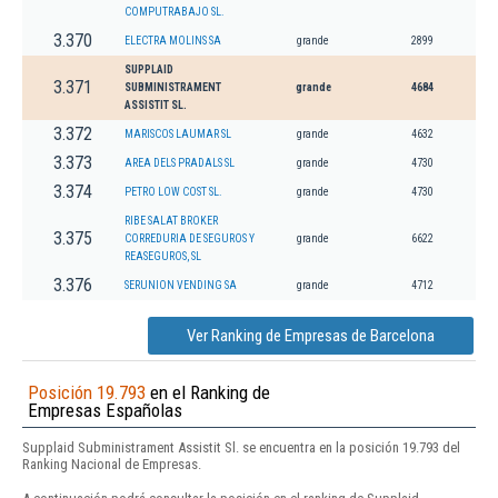
COMPUTRABAJO SL.
3.370
ELECTRA MOLINS SA
grande
2899
SUPPLAID
3.371
SUBMINISTRAMENT
grande
4684
ASSISTIT SL.
3.372
MARISCOS LAUMAR SL
grande
4632
3.373
AREA DELS PRADALS SL
grande
4730
3.374
PETRO LOW COST SL.
grande
4730
RIBE SALAT BROKER
3.375
CORREDURIA DE SEGUROS Y
grande
6622
REASEGUROS, SL
3.376
SERUNION VENDING SA
grande
4712
Ver Ranking de Empresas de Barcelona
Posición 19.793
en el Ranking de
Empresas Españolas
Supplaid Subministrament Assistit Sl. se encuentra en la posición 19.793 del
Ranking Nacional de Empresas.