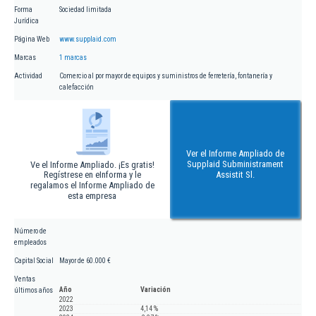
Forma
Sociedad limitada
Jurídica
Página Web
www.supplaid.com
Marcas
1 marcas
Actividad
Comercio al por mayor de equipos y suministros de ferretería, fontanería y
calefacción
Ver el Informe Ampliado de
Supplaid Subministrament
Ve el Informe Ampliado. ¡Es gratis!
Regístrese en eInforma y le
Assistit Sl.
regalamos el Informe Ampliado de
esta empresa
Número de
empleados
Capital Social
Mayor de 60.000 €
Ventas
Año
Variación
últimos años
2022
2023
4,14 %