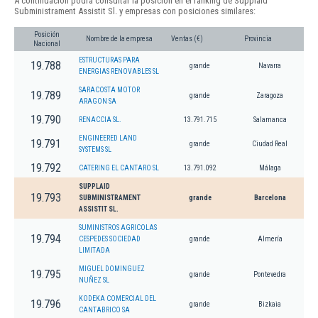
A continuación podrá consultar la posición en el ranking de Supplaid
Subministrament Assistit Sl. y empresas con posiciones similares:
Posición
Nombre de la empresa
Ventas (€)
Provincia
Nacional
ESTRUCTURAS PARA
19.788
grande
Navarra
ENERGIAS RENOVABLES SL
SARACOSTA MOTOR
19.789
grande
Zaragoza
ARAGON SA
19.790
RENACCIA SL.
13.791.715
Salamanca
ENGINEERED LAND
19.791
grande
Ciudad Real
SYSTEMS SL
19.792
CATERING EL CANTARO SL
13.791.092
Málaga
SUPPLAID
19.793
SUBMINISTRAMENT
grande
Barcelona
ASSISTIT SL.
SUMINISTROS AGRICOLAS
19.794
CESPEDES SOCIEDAD
grande
Almería
LIMITADA
MIGUEL DOMINGUEZ
19.795
grande
Pontevedra
NUÑEZ SL
KODEKA COMERCIAL DEL
19.796
grande
Bizkaia
CANTABRICO SA