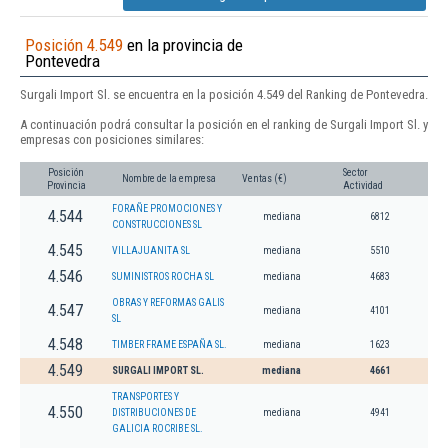
Posición 4.549
en la provincia de
Pontevedra
Surgali Import Sl. se encuentra en la posición 4.549 del Ranking de Pontevedra.
A continuación podrá consultar la posición en el ranking de Surgali Import Sl. y
empresas con posiciones similares:
Posición
Sector
Nombre de la empresa
Ventas (€)
Provincia
Actividad
FORAÑE PROMOCIONES Y
4.544
mediana
6812
CONSTRUCCIONES SL
4.545
VILLAJUANITA SL
mediana
5510
4.546
SUMINISTROS ROCHA SL
mediana
4683
OBRAS Y REFORMAS GALIS
4.547
mediana
4101
SL
4.548
TIMBER FRAME ESPAÑA SL.
mediana
1623
4.549
SURGALI IMPORT SL.
mediana
4661
TRANSPORTES Y
4.550
DISTRIBUCIONES DE
mediana
4941
GALICIA ROCRIBE SL.