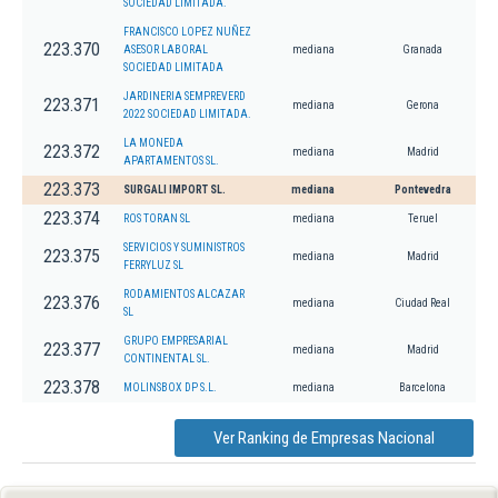
SOCIEDAD LIMITADA.
FRANCISCO LOPEZ NUÑEZ
223.370
ASESOR LABORAL
mediana
Granada
SOCIEDAD LIMITADA
JARDINERIA SEMPREVERD
223.371
mediana
Gerona
2022 SOCIEDAD LIMITADA.
LA MONEDA
223.372
mediana
Madrid
APARTAMENTOS SL.
223.373
SURGALI IMPORT SL.
mediana
Pontevedra
223.374
ROS TORAN SL
mediana
Teruel
SERVICIOS Y SUMINISTROS
223.375
mediana
Madrid
FERRYLUZ SL
RODAMIENTOS ALCAZAR
223.376
mediana
Ciudad Real
SL
GRUPO EMPRESARIAL
223.377
mediana
Madrid
CONTINENTAL SL.
223.378
MOLINSBOX DP S.L.
mediana
Barcelona
Ver Ranking de Empresas Nacional