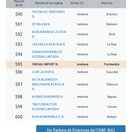
Posición
Nombre de la empresa
Ventas (€)
Provincia
Sector
HECOMI DEL PRINCIPADO
590
mediana
Asturias
SL
591
EPI BALEAR SL
mediana
Baleares
AGROARENAS DE LA VEGA
592
mediana
Ávila
SL.
593
LAGUNILLA AGRICOLA SL
mediana
La Rioja
SUMINISTROS MARQUEZ
594
mediana
La Rioja
SOCIEDAD LIMITADA
595
SURGALI IMPORT SL.
mediana
Pontevedra
596
GURE LAUBIDE SL
mediana
Gipuzkoa
MOTA RECAMBIOS Y
597
MAQUINARIA AGRICOLA
mediana
Palencia
SL
598
AGRIMECA MERINERO SL
mediana
Segovia
TRACTOREFACTORY
599
mediana
Zamora
SOCIEDAD LIMITADA.
600
AGROALMENDRALEJO SL
mediana
Badajoz
Ver Ranking de Empresas del CNAE 4661