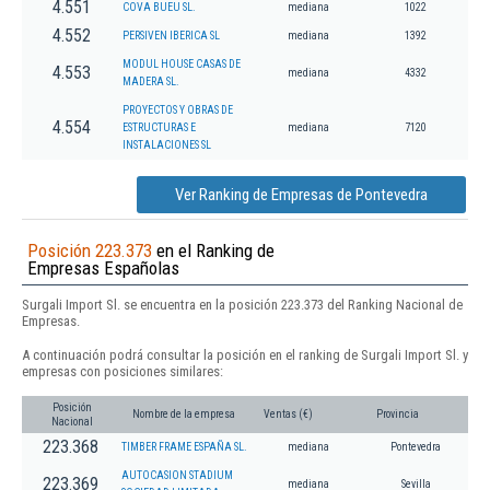
4.551
COVA BUEU SL.
mediana
1022
4.552
PERSIVEN IBERICA SL
mediana
1392
MODUL HOUSE CASAS DE
4.553
mediana
4332
MADERA SL.
PROYECTOS Y OBRAS DE
4.554
ESTRUCTURAS E
mediana
7120
INSTALACIONES SL
Ver Ranking de Empresas de Pontevedra
Posición 223.373
en el Ranking de
Empresas Españolas
Surgali Import Sl. se encuentra en la posición 223.373 del Ranking Nacional de
Empresas.
A continuación podrá consultar la posición en el ranking de Surgali Import Sl. y
empresas con posiciones similares:
Posición
Nombre de la empresa
Ventas (€)
Provincia
Nacional
223.368
TIMBER FRAME ESPAÑA SL.
mediana
Pontevedra
AUTOCASION STADIUM
223.369
mediana
Sevilla