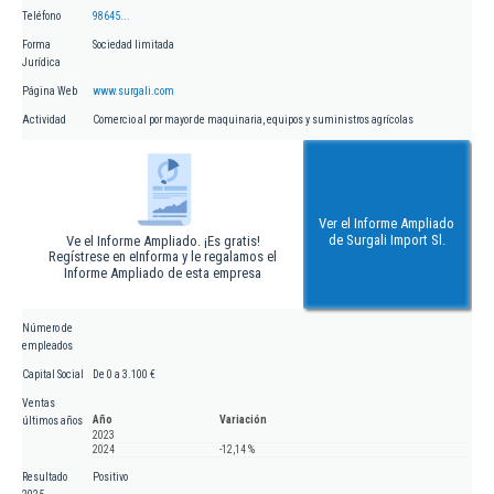
Teléfono
98645...
Forma
Sociedad limitada
Jurídica
Página Web
www.surgali.com
Actividad
Comercio al por mayor de maquinaria, equipos y suministros agrícolas
Ver el Informe Ampliado
de Surgali Import Sl.
Ve el Informe Ampliado. ¡Es gratis!
Regístrese en eInforma y le regalamos el
Informe Ampliado de esta empresa
Número de
empleados
Capital Social
De 0 a 3.100 €
Ventas
Año
Variación
últimos años
2023
2024
-12,14 %
Resultado
Positivo