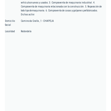
vehículosnuevos y usados. 3. Compraventa de maquinaria industrial. 4.
Compraventa de maquinaria relacionada con la construcción. 5. Reparación de
todo tipo demaquinaria. 6. Compraventa de casas y galpones prefabricados.
Dichas activi
Domicilio
Camino da Gralla , 1 - CHAPELA
Social
Localidad
Redondela