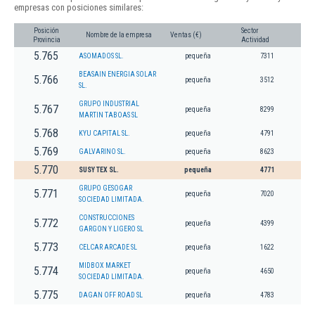
empresas con posiciones similares:
Posición
Sector
Nombre de la empresa
Ventas (€)
Provincia
Actividad
5.765
ASOMADOS SL.
pequeña
7311
BEASAIN ENERGIA SOLAR
5.766
pequeña
3512
SL.
GRUPO INDUSTRIAL
5.767
pequeña
8299
MARTIN TABOAS SL
5.768
KYU CAPITAL SL.
pequeña
4791
5.769
GALVARINO SL.
pequeña
8623
5.770
SUSY TEX SL.
pequeña
4771
GRUPO GESOGAR
5.771
pequeña
7020
SOCIEDAD LIMITADA.
CONSTRUCCIONES
5.772
pequeña
4399
GARGON Y LIGERO SL
5.773
CELCAR ARCADE SL
pequeña
1622
MIDBOX MARKET
5.774
pequeña
4650
SOCIEDAD LIMITADA.
5.775
DAGAN OFF ROAD SL
pequeña
4783