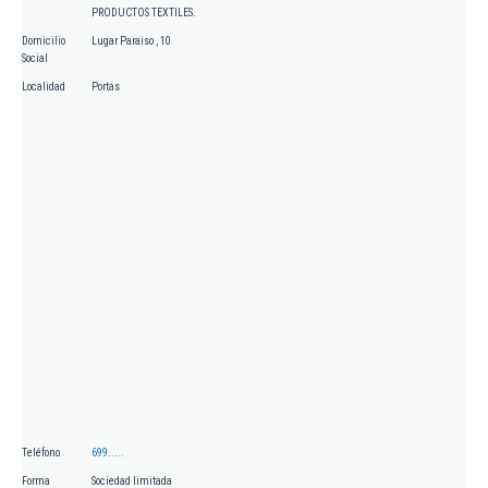
PRODUCTOS TEXTILES.
Domicilio
Lugar Paraiso , 10
Social
Localidad
Portas
Teléfono
699.....
Forma
Sociedad limitada