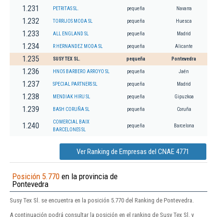
1.231
PETRITAS SL.
pequeña
Navarra
1.232
TORRIJOS MODA SL
pequeña
Huesca
1.233
ALL ENGLAND SL
pequeña
Madrid
1.234
R HERNANDEZ MODA SL
pequeña
Alicante
1.235
SUSY TEX SL.
pequeña
Pontevedra
1.236
HNOS BARBERO ARROYO SL
pequeña
Jaén
1.237
SPECIAL PARTNERS SL
pequeña
Madrid
1.238
MENDIAK HIRU SL
pequeña
Gipuzkoa
1.239
BASH CORUÑA SL
pequeña
Coruña
COMERCIAL BAIX
1.240
pequeña
Barcelona
BARCELONES SL
Ver Ranking de Empresas del CNAE 4771
Posición 5.770
en la provincia de
Pontevedra
Susy Tex Sl. se encuentra en la posición 5.770 del Ranking de Pontevedra.
A continuación podrá consultar la posición en el ranking de Susy Tex Sl. y