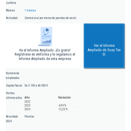
Jurídica
Marcas
1 marcas
Actividad
Comercio al por menor de prendas de vestir
Ver el Informe
Ampliado de Susy Tex
Ve el Informe Ampliado. ¡Es gratis!
Regístrese en eInforma y le regalamos el
Sl.
Informe Ampliado de esta empresa
Número de
empleados
Capital Social
De 3.100 a 60.000 €
Ventas
Año
Variación
últimos años
2022
2023
-4,94 %
2024
-12,23 %
Resultado
Positivo
2024