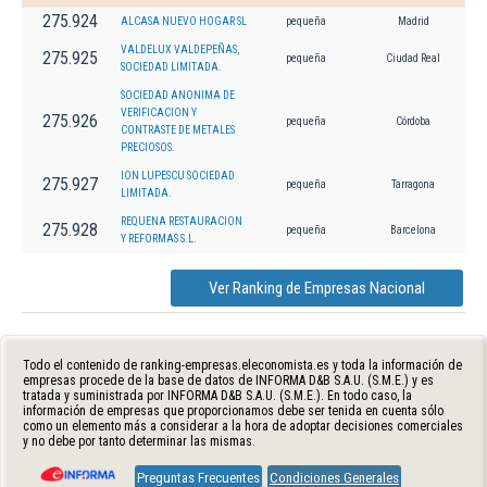
275.924
ALCASA NUEVO HOGAR SL
pequeña
Madrid
VALDELUX VALDEPEÑAS,
275.925
pequeña
Ciudad Real
SOCIEDAD LIMITADA.
SOCIEDAD ANONIMA DE
VERIFICACION Y
275.926
pequeña
Córdoba
CONTRASTE DE METALES
PRECIOSOS.
ION LUPESCU SOCIEDAD
275.927
pequeña
Tarragona
LIMITADA.
REQUENA RESTAURACION
275.928
pequeña
Barcelona
Y REFORMAS S.L.
Ver Ranking de Empresas Nacional
Todo el contenido de ranking-empresas.eleconomista.es y toda la información de
empresas procede de la base de datos de INFORMA D&B S.A.U. (S.M.E.) y es
tratada y suministrada por INFORMA D&B S.A.U. (S.M.E.). En todo caso, la
información de empresas que proporcionamos debe ser tenida en cuenta sólo
como un elemento más a considerar a la hora de adoptar decisiones comerciales
y no debe por tanto determinar las mismas.
Preguntas Frecuentes
Condiciones Generales