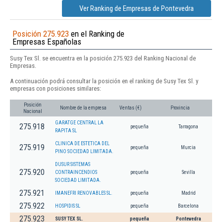
Ver Ranking de Empresas de Pontevedra
Posición 275.923
en el Ranking de
Empresas Españolas
Susy Tex Sl. se encuentra en la posición 275.923 del Ranking Nacional de
Empresas.
A continuación podrá consultar la posición en el ranking de Susy Tex Sl. y
empresas con posiciones similares:
Posición
Nombre de la empresa
Ventas (€)
Provincia
Nacional
GARATGE CENTRAL LA
275.918
pequeña
Tarragona
RAPITA SL
CLINICA DE ESTETICA DEL
275.919
pequeña
Murcia
PINO SOCIEDAD LIMITADA.
DUSUR SISTEMAS
275.920
CONTRAINCENDIOS
pequeña
Sevilla
SOCIEDAD LIMITADA.
275.921
IMANEFRI RENOVABLES SL.
pequeña
Madrid
275.922
HOSPIDIS SL
pequeña
Barcelona
275.923
SUSY TEX SL.
pequeña
Pontevedra