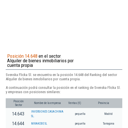
Posición 14.648
en el sector
Alquiler de bienes inmobiliarios por
cuenta propia
Svenska Flicka Sl. se encuentra en la posición 14.648 del Ranking del sector
Alquiler de bienes inmobiliarios por cuenta propia.
A continuación podrá consultar la posición en el ranking de Svenska Flicka Sl.
y empresas con posiciones similares:
Posición
Nombre de la empresa
Ventas (€)
Provincia
Sector
INVERSIONES CASACHIMA
14.643
pequeña
Madrid
SL.
14.644
MIRAKEBE SL
pequeña
Tarragona