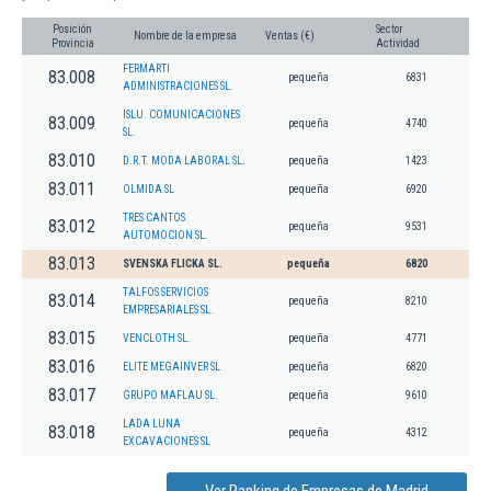
Posición
Sector
Nombre de la empresa
Ventas (€)
Provincia
Actividad
FERMARTI
83.008
pequeña
6831
ADMINISTRACIONES SL.
ISLU. COMUNICACIONES
83.009
pequeña
4740
SL.
83.010
D.R.T. MODA LABORAL SL.
pequeña
1423
83.011
OLMIDA SL
pequeña
6920
TRES CANTOS
83.012
pequeña
9531
AUTOMOCION SL.
83.013
SVENSKA FLICKA SL.
pequeña
6820
TALFOS SERVICIOS
83.014
pequeña
8210
EMPRESARIALES SL.
83.015
VENCLOTH SL.
pequeña
4771
83.016
ELITE MEGAINVER SL
pequeña
6820
83.017
GRUPO MAFLAU SL.
pequeña
9610
LADA LUNA
83.018
pequeña
4312
EXCAVACIONES SL