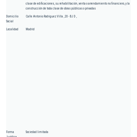
clase de edificaciones, su rehabilitación, venta o arrendamiento no financiero, y la
construcción de toda clase de obras públicas o privadas
Domicilio
Calle Antonio Rodriguez Villa , 20 - BJ D ,
Social
Localidad
Madrid
Forma
Sociedad limitada
Jurídica