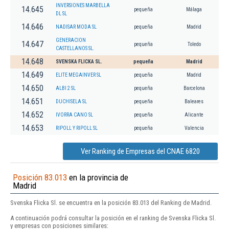
INVERSIONES MARBELLA
14.645
pequeña
Málaga
DL SL
14.646
NADISAR MODA SL
pequeña
Madrid
GENERACION
14.647
pequeña
Toledo
CASTELLANOS SL.
14.648
SVENSKA FLICKA SL.
pequeña
Madrid
14.649
ELITE MEGAINVER SL
pequeña
Madrid
14.650
ALBI 2 SL
pequeña
Barcelona
14.651
DUCHISELA SL
pequeña
Baleares
14.652
IVORRA CANO SL
pequeña
Alicante
14.653
RIPOLL Y RIPOLL SL
pequeña
Valencia
Ver Ranking de Empresas del CNAE 6820
Posición 83.013
en la provincia de
Madrid
Svenska Flicka Sl. se encuentra en la posición 83.013 del Ranking de Madrid.
A continuación podrá consultar la posición en el ranking de Svenska Flicka Sl.
y empresas con posiciones similares: