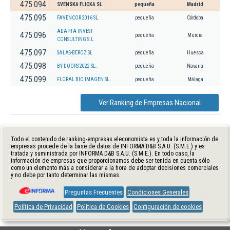
475.094
SVENSKA FLICKA SL.
pequeña
Madrid
475.095
FAVENCOR 2016 SL.
pequeña
Córdoba
ADAPTA INVEST
475.096
pequeña
Murcia
CONSULTING S.L.
475.097
SALAS-BEROZ SL
pequeña
Huesca
475.098
BY DOORS 2022 SL.
pequeña
Navarra
475.099
FLORAL BIO IMAGEN SL.
pequeña
Málaga
Ver Ranking de Empresas Nacional
Todo el contenido de ranking-empresas.eleconomista.es y toda la información de
empresas procede de la base de datos de INFORMA D&B S.A.U. (S.M.E.) y es
tratada y suministrada por INFORMA D&B S.A.U. (S.M.E.). En todo caso, la
información de empresas que proporcionamos debe ser tenida en cuenta sólo
como un elemento más a considerar a la hora de adoptar decisiones comerciales
y no debe por tanto determinar las mismas.
Preguntas Frecuentes
Condiciones Generales
Política de Privacidad
Política de Cookies
Configuración de cookies