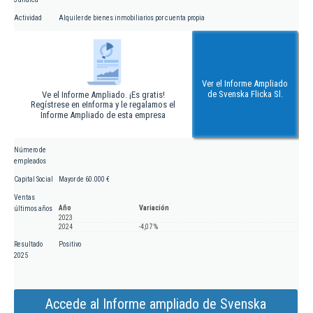
Actividad
Alquiler de bienes inmobiliarios por cuenta propia
Ver el Informe Ampliado
de Svenska Flicka Sl.
Ve el Informe Ampliado. ¡Es gratis!
Regístrese en eInforma y le regalamos el
Informe Ampliado de esta empresa
Número de
empleados
Capital Social
Mayor de 60.000 €
Ventas
Año
Variación
últimos años
2023
2024
-4,07 %
Resultado
Positivo
2025
Accede al Informe ampliado de Svenska