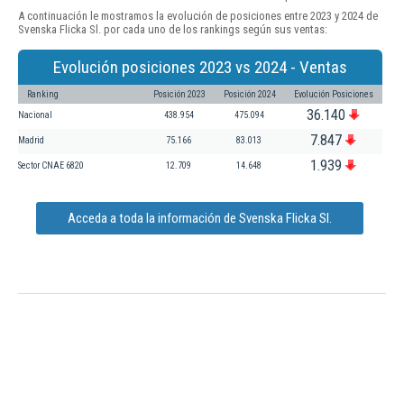
A continuación le mostramos la evolución de posiciones entre 2023 y 2024 de
Svenska Flicka Sl. por cada uno de los rankings según sus ventas:
Evolución posiciones 2023 vs 2024 - Ventas
Ranking
Posición 2023
Posición 2024
Evolución Posiciones
36.140
Nacional
438.954
475.094
7.847
Madrid
75.166
83.013
1.939
Sector CNAE 6820
12.709
14.648
Acceda a toda la información de Svenska Flicka Sl.