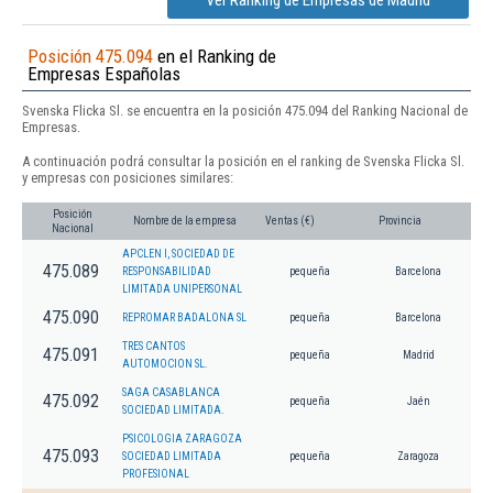
Ver Ranking de Empresas de Madrid
Posición 475.094
en el Ranking de
Empresas Españolas
Svenska Flicka Sl. se encuentra en la posición 475.094 del Ranking Nacional de
Empresas.
A continuación podrá consultar la posición en el ranking de Svenska Flicka Sl.
y empresas con posiciones similares:
Posición
Nombre de la empresa
Ventas (€)
Provincia
Nacional
APCLEN I, SOCIEDAD DE
475.089
RESPONSABILIDAD
pequeña
Barcelona
LIMITADA UNIPERSONAL
475.090
REPROMAR BADALONA SL
pequeña
Barcelona
TRES CANTOS
475.091
pequeña
Madrid
AUTOMOCION SL.
SAGA CASABLANCA
475.092
pequeña
Jaén
SOCIEDAD LIMITADA.
PSICOLOGIA ZARAGOZA
475.093
SOCIEDAD LIMITADA
pequeña
Zaragoza
PROFESIONAL