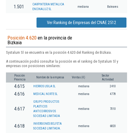
CARPINTERIA METALICA
1.501
mediana
Baleares
ENCINALUZ SL
Ver Ranking de Empresas del CNAE 2512
Posición 4.620
en la provincia de
Bizkaia
Systalum Sl se encuentra en la posición 4.620 del Ranking de Bizkaia.
A continuación podrá consultar la posición en el ranking de Systalum Sl y
empresas con posiciones similares:
Posición
Sector
Nombre de la empresa
Ventas (€)
Provincia
Actividad
4.615
HIERROS USILA SL
mediana
2410
4.616
MEDICAL NORTE SL
mediana
4778
GRUPO PRODUCTOS
PLASTICOS
4.617
mediana
7010
ANTICORROSIVOS
SOCIEDAD LIMITADA
INVERSIONES BELFETA
4.618
mediana
6820
SOCIEDAD LIMITADA.