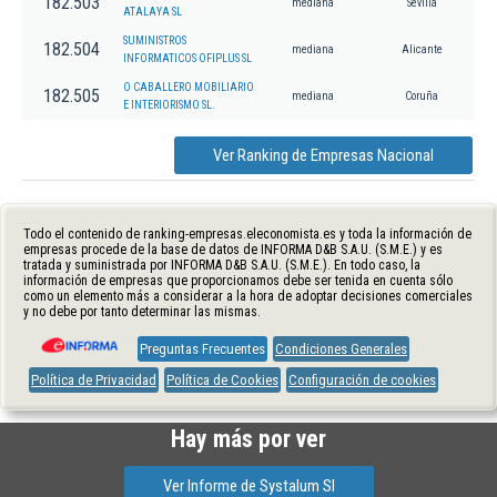
182.503
mediana
Sevilla
ATALAYA SL
SUMINISTROS
182.504
mediana
Alicante
INFORMATICOS OFIPLUS SL
O CABALLERO MOBILIARIO
182.505
mediana
Coruña
E INTERIORISMO SL.
Ver Ranking de Empresas Nacional
Todo el contenido de ranking-empresas.eleconomista.es y toda la información de
empresas procede de la base de datos de INFORMA D&B S.A.U. (S.M.E.) y es
tratada y suministrada por INFORMA D&B S.A.U. (S.M.E.). En todo caso, la
información de empresas que proporcionamos debe ser tenida en cuenta sólo
como un elemento más a considerar a la hora de adoptar decisiones comerciales
y no debe por tanto determinar las mismas.
Preguntas Frecuentes
Condiciones Generales
Política de Privacidad
Política de Cookies
Configuración de cookies
Hay más por ver
Ver Informe de Systalum Sl