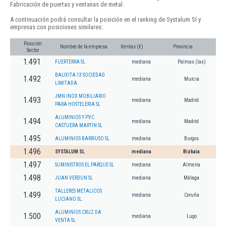
Fabricación de puertas y ventanas de metal.
A continuación podrá consultar la posición en el ranking de Systalum Sl y
empresas con posiciones similares:
Posición
Nombre de la empresa
Ventas (€)
Provincia
Sector
1.491
FUERTERRA SL
mediana
Palmas (las)
BAUXITA 13 SOCIEDAD
1.492
mediana
Murcia
LIMITADA.
JMN INOX MOBILIARIO
1.493
mediana
Madrid
PARA HOSTELERIA SL
ALUMINIOS Y PVC
1.494
mediana
Madrid
CASTUERA MARTIN SL
1.495
ALUMINIOS BARRIUSO SL
mediana
Burgos
1.496
SYSTALUM SL
mediana
Bizkaia
1.497
SUMINISTROS EL PARQUE SL
mediana
Almería
1.498
JUAN VERDUN SL
mediana
Málaga
TALLERES METALICOS
1.499
mediana
Coruña
LUCIANO SL.
ALUMINIOS CRUZ DA
1.500
mediana
Lugo
VENTA SL