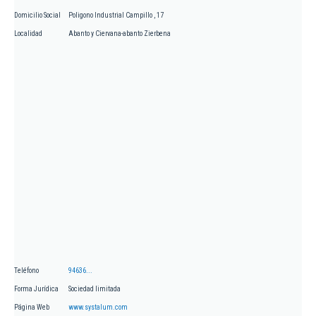
Domicilio Social
Poligono Industrial Campillo , 17
Localidad
Abanto y Ciervana-abanto Zierbena
Teléfono
94636...
Forma Jurídica
Sociedad limitada
Página Web
www.systalum.com