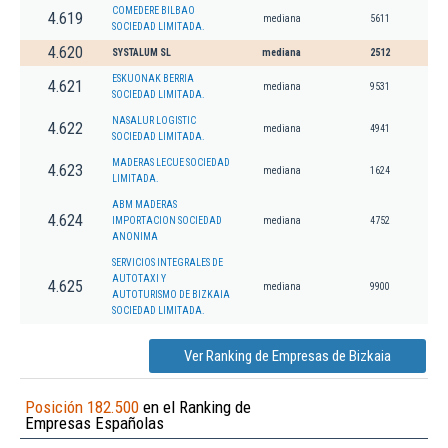
COMEDERE BILBAO
4.619
mediana
5611
SOCIEDAD LIMITADA.
4.620
SYSTALUM SL
mediana
2512
ESKUONAK BERRIA
4.621
mediana
9531
SOCIEDAD LIMITADA.
NASALUR LOGISTIC
4.622
mediana
4941
SOCIEDAD LIMITADA.
MADERAS LECUE SOCIEDAD
4.623
mediana
1624
LIMITADA.
ABM MADERAS
4.624
IMPORTACION SOCIEDAD
mediana
4752
ANONIMA
SERVICIOS INTEGRALES DE
AUTOTAXI Y
4.625
mediana
9900
AUTOTURISMO DE BIZKAIA
SOCIEDAD LIMITADA.
Ver Ranking de Empresas de Bizkaia
Posición 182.500
en el Ranking de
Empresas Españolas