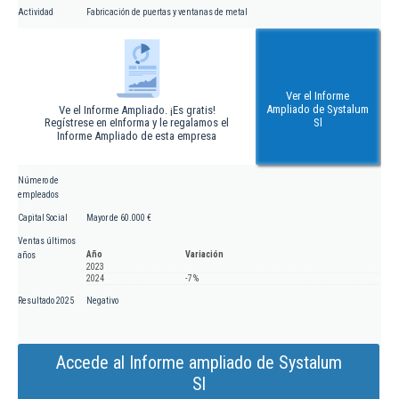
Actividad
Fabricación de puertas y ventanas de metal
Ver el Informe
Ampliado de Systalum
Ve el Informe Ampliado. ¡Es gratis!
Regístrese en eInforma y le regalamos el
Sl
Informe Ampliado de esta empresa
Número de
empleados
Capital Social
Mayor de 60.000 €
Ventas últimos
Año
Variación
años
2023
2024
-7 %
Resultado 2025
Negativo
Accede al Informe ampliado de Systalum
Sl