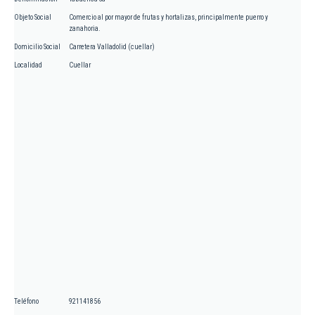
Objeto Social
Comercio al por mayor de frutas y hortalizas, principalmente puerro y
zanahoria.
Domicilio Social
Carretera Valladolid (cuellar)
Localidad
Cuellar
Teléfono
921141856