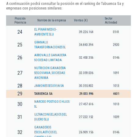
A continuación podrá consultar la posición en el ranking de Tabuenca Sa y
empresas con posiciones similares:
Posición
Sector
Nombre de la empresa
Ventas (€)
Provincia
Actividad
EL PINAR MEDIO-
24
39.226.164
0141
AMBIENTE SLU
GRANALU
25
34.843.394
2920
TRANSFORMACIONES SL
ARROVALLE GANADERA
26
32.450.356
0146
SOCIEDAD LIMITADA.
NUTRICION GANADERA
27
SEGOVIANA, SOCIEDAD
32.359.036
1091
ANONIMA
28
JAMONES SEGOVIA SA
30.355.802
1013
29
TABUENCA SA
29.033.996
4631
NARCISO POSTIGO E HIJOS
30
27.457.616
1013
SL
ULTRACONGELADOS DEL
31
27.222.152
1039
DUERO SLU
GANADEROS
32
ESCOLASTICOS EL
26.909.156
0146