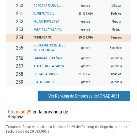
250
AGROAXARQUIA S.L.
grande
Málaga
251
SUMIFRUT S.C.L.
29.109.626
Badajoz
252
FRUTAS POVEDA SA
grande
Murcia
253
PATATAS CATALAN SL
grande
Madrid
254
TABUENCA SA
29.033.996
Segovia
NUGAFRUITS SERVEIS DE
255
grande
Barcelona
DISTRIBUCIO SA
256
LANDGARD ESPAÑA SL.
grande
Valencia
257
ALMACENES LAZARO SL
grande
Valencia
258
FRUTAS SALUD S.C.
28.787.451
Badajoz
259
GREEN FRUIT S.L.
grande
Valencia
Ver Ranking de Empresas del CNAE 4631
Posición 29
en la provincia de
Segovia
Tabuenca Sa se encuentra en la posición 29 del Ranking de Segovia, con una
facturación de 29.033.996 €.