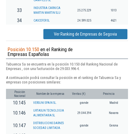
CAMPILLO SL
INDUSTRIA CARNICA
33
25.275.229
1013
MARTIN MARTIN SLU
34
CASCEFER SL
24.599.025
4621
Ver Ranking de Empresas de Segovia
Posición 10.150
en el Ranking de
Empresas Españolas
Tabuenca Sa se encuentra en la posición 10.150 del Ranking Nacional de
Empresas , con una facturación de 29.033.996 €.
A continuación podrá consultar la posición en el ranking de Tabuenca Sa y
empresas con posiciones similares:
Posición
Nombre de la empresa
Ventas (€)
Provincia
Nacional
10.145
VERSUNI SPAIN SL.
grande
Madrid
URTASUN TECNOLOGIA
10.146
29.044.394
Navarra
ALIMENTARIA SL
DISTRIBUCIONS DARNES
10.147
grande
Gerona
SOCIEDAD LIMITADA.