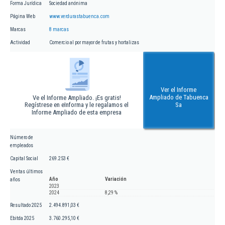
Forma Jurídica
Sociedad anónima
Página Web
www.verdurastabuenca.com
Marcas
8 marcas
Actividad
Comercio al por mayor de frutas y hortalizas
Ver el Informe
Ampliado de Tabuenca
Ve el Informe Ampliado. ¡Es gratis!
Regístrese en eInforma y le regalamos el
Sa
Informe Ampliado de esta empresa
Número de
empleados
Capital Social
269.253 €
Ventas últimos
Año
Variación
años
2023
2024
8,29 %
Resultado 2025
2.494.891,03 €
Ebitda 2025
3.760.295,10 €