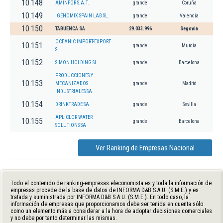
10.148
AMINFOR S.A.T.
grande
Coruña
10.149
IGENOMIX SPAIN LAB SL.
grande
Valencia
10.150
TABUENCA SA
29.033.996
Segovia
OCEANIC IMPORT-EXPORT
10.151
grande
Murcia
SL
10.152
SIMON HOLDING SL
grande
Barcelona
PRODUCCIONES Y
10.153
MECANIZADOS
grande
Madrid
INDUSTRIALES SA
10.154
DRINKTRADE SA
grande
Sevilla
APLICLOR WATER
10.155
grande
Barcelona
SOLUTIONS SA
Ver Ranking de Empresas Nacional
Todo el contenido de ranking-empresas.eleconomista.es y toda la información de
empresas procede de la base de datos de INFORMA D&B S.A.U. (S.M.E.) y es
tratada y suministrada por INFORMA D&B S.A.U. (S.M.E.). En todo caso, la
información de empresas que proporcionamos debe ser tenida en cuenta sólo
como un elemento más a considerar a la hora de adoptar decisiones comerciales
y no debe por tanto determinar las mismas.