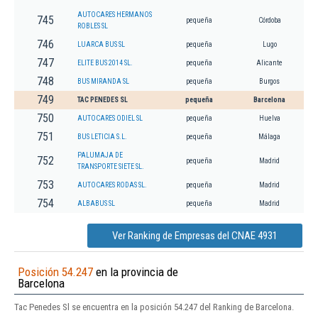
AUTOCARES HERMANOS
745
pequeña
Córdoba
ROBLES SL
746
LUARCA BUS SL
pequeña
Lugo
747
ELITE BUS 2014 SL.
pequeña
Alicante
748
BUS MIRANDA SL
pequeña
Burgos
749
TAC PENEDES SL
pequeña
Barcelona
750
AUTOCARES ODIEL SL
pequeña
Huelva
751
BUS LETICIA S.L.
pequeña
Málaga
PALUMAJA DE
752
pequeña
Madrid
TRANSPORTE SIETE SL.
753
AUTOCARES RODAS SL.
pequeña
Madrid
754
ALBABUS SL
pequeña
Madrid
Ver Ranking de Empresas del CNAE 4931
Posición 54.247
en la provincia de
Barcelona
Tac Penedes Sl se encuentra en la posición 54.247 del Ranking de Barcelona.