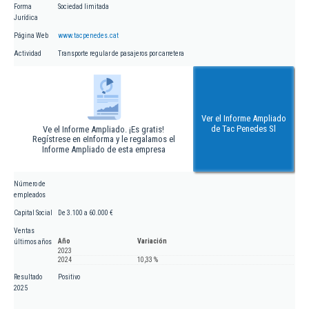
Forma
Sociedad limitada
Jurídica
Página Web
www.tacpenedes.cat
Actividad
Transporte regular de pasajeros por carretera
Ver el Informe Ampliado
de Tac Penedes Sl
Ve el Informe Ampliado. ¡Es gratis!
Regístrese en eInforma y le regalamos el
Informe Ampliado de esta empresa
Número de
empleados
Capital Social
De 3.100 a 60.000 €
Ventas
Año
Variación
últimos años
2023
2024
10,33 %
Resultado
Positivo
2025