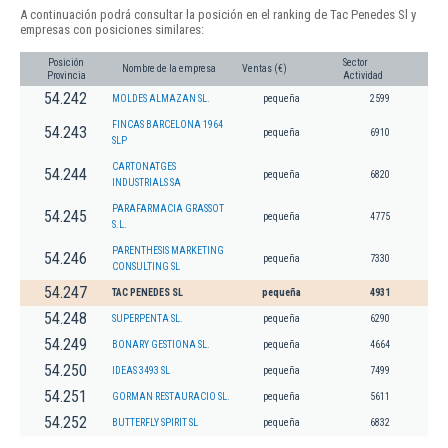
A continuación podrá consultar la posición en el ranking de Tac Penedes Sl y
empresas con posiciones similares:
Posición
Sector
Nombre de la empresa
Ventas (€)
Provincia
Actividad
54.242
MOLDES ALMAZAN SL.
pequeña
2599
FINCAS BARCELONA 1964
54.243
pequeña
6910
SLP
CARTONATGES
54.244
pequeña
6820
INDUSTRIALS SA
PARAFARMACIA GRASSOT
54.245
pequeña
4775
S.L.
PARENTHESIS MARKETING
54.246
pequeña
7330
CONSULTING SL
54.247
TAC PENEDES SL
pequeña
4931
54.248
SUPERPENTA SL.
pequeña
6290
54.249
BONARY GESTIONA SL.
pequeña
4664
54.250
IDEAS 3493 SL
pequeña
7499
54.251
GORMAN RESTAURACIO SL.
pequeña
5611
54.252
BUTTERFLY SPIRIT SL
pequeña
6832