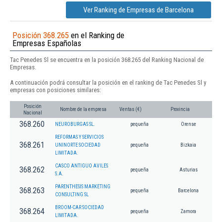
Ver Ranking de Empresas de Barcelona
Posición 368.265
en el Ranking de
Empresas Españolas
Tac Penedes Sl se encuentra en la posición 368.265 del Ranking Nacional de
Empresas.
A continuación podrá consultar la posición en el ranking de Tac Penedes Sl y
empresas con posiciones similares:
Posición
Nombre de la empresa
Ventas (€)
Provincia
Nacional
368.260
NEUROBURGAS SL.
pequeña
Orense
REFORMAS Y SERVICIOS
368.261
UNINORTE SOCIEDAD
pequeña
Bizkaia
LIMITADA.
CASCO ANTIGUO AVILES
368.262
pequeña
Asturias
S.A.
PARENTHESIS MARKETING
368.263
pequeña
Barcelona
CONSULTING SL
BROOM-CAR SOCIEDAD
368.264
pequeña
Zamora
LIMITADA.