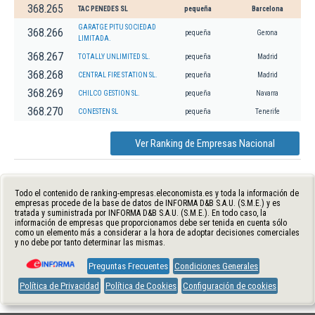
368.265
TAC PENEDES SL
pequeña
Barcelona
GARATGE PITU SOCIEDAD
368.266
pequeña
Gerona
LIMITADA.
368.267
TOTALLY UNLIMITED SL.
pequeña
Madrid
368.268
CENTRAL FIRE STATION SL.
pequeña
Madrid
368.269
CHILCO GESTION SL.
pequeña
Navarra
368.270
CONESTEN SL
pequeña
Tenerife
Ver Ranking de Empresas Nacional
Todo el contenido de ranking-empresas.eleconomista.es y toda la información de
empresas procede de la base de datos de INFORMA D&B S.A.U. (S.M.E.) y es
tratada y suministrada por INFORMA D&B S.A.U. (S.M.E.). En todo caso, la
información de empresas que proporcionamos debe ser tenida en cuenta sólo
como un elemento más a considerar a la hora de adoptar decisiones comerciales
y no debe por tanto determinar las mismas.
Preguntas Frecuentes
Condiciones Generales
Política de Privacidad
Política de Cookies
Configuración de cookies