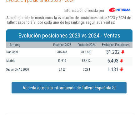
Información ofrecida por
A continuación le mostramos la evolución de posiciones entre 2023 y 2024 de
Tallent Española Sl por cada uno de los rankings según sus ventas:
Evolución posiciones 2023 vs 2024 - Ventas
Ranking
Posición 2023
Posición 2024
Evolución Posiciones
31.202
Nacional
285.348
316.550
6.493
Madrid
49.919
56.412
1.131
Sector CNAE 6820
6.163
7.294
Acceda a toda la información de Tallent Española Sl