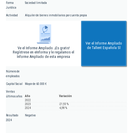
Forma
Sociedad limitada
Jurídica
Actividad
Alquiler de bienes inmobiliarios por cuenta propia
Ver el Informe Ampliado
de Tallent Española Sl
Ve el Informe Ampliado. ¡Es gratis!
Regístrese en eInforma y le regalamos el
Informe Ampliado de esta empresa
Número de
empleados
Capital Social
Mayor de 60.000 €
Ventas
Año
Variación
últimos años
2022
2023
-21,93 %
2024
-6,98 %
Resultado
Negativo
2024