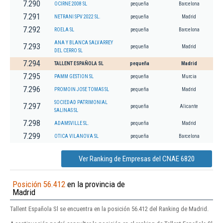
7.290
OCIRNE 2008 SL
pequeña
Barcelona
7.291
NETRANI SPV 2022 SL.
pequeña
Madrid
7.292
ROELA SL
pequeña
Barcelona
ANA Y BLANCA SALVARREY
7.293
pequeña
Madrid
DEL CERRO SL
7.294
TALLENT ESPAÑOLA SL
pequeña
Madrid
7.295
PAMM GESTION SL
pequeña
Murcia
7.296
PROMOIN JOSE TOMAS SL
pequeña
Madrid
SOCIEDAD PATRIMONIAL
7.297
pequeña
Alicante
SALINAS SL
7.298
ADAMSVILLE SL.
pequeña
Madrid
7.299
OTICA VILANOVA SL
pequeña
Barcelona
Ver Ranking de Empresas del CNAE 6820
Posición 56.412
en la provincia de
Madrid
Tallent Española Sl se encuentra en la posición 56.412 del Ranking de Madrid.