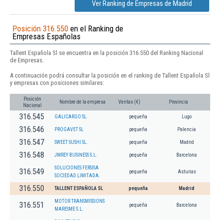
Ver Ranking de Empresas de Madrid
Posición 316.550
en el Ranking de
Empresas Españolas
Tallent Española Sl se encuentra en la posición 316.550 del Ranking Nacional
de Empresas.
A continuación podrá consultar la posición en el ranking de Tallent Española Sl
y empresas con posiciones similares:
Posición
Nombre de la empresa
Ventas (€)
Provincia
Nacional
316.545
GALICARGO SL.
pequeña
Lugo
316.546
PROGAVET SL
pequeña
Palencia
316.547
SWEET SUSHI SL.
pequeña
Madrid
316.548
JMREY BUSINESS S.L.
pequeña
Barcelona
SOLUCIONES FERSISA
316.549
pequeña
Asturias
SOCIEDAD LIMITADA.
316.550
TALLENT ESPAÑOLA SL
pequeña
Madrid
MOTOR TRANSMISSIONS
316.551
pequeña
Barcelona
MARESME S.L.