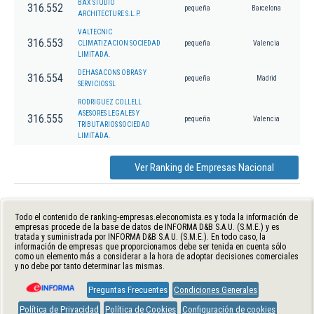
BAX STUDIO
316.552
pequeña
Barcelona
ARCHITECTURE S.L.P.
VALTECNIC
316.553
CLIMATIZACION SOCIEDAD
pequeña
Valencia
LIMITADA.
DEHASACONS OBRAS Y
316.554
pequeña
Madrid
SERVICIOS SL
RODRIGUEZ COLLELL
ASESORES LEGALES Y
316.555
pequeña
Valencia
TRIBUTARIOS SOCIEDAD
LIMITADA.
Ver Ranking de Empresas Nacional
Todo el contenido de ranking-empresas.eleconomista.es y toda la información de
empresas procede de la base de datos de INFORMA D&B S.A.U. (S.M.E.) y es
tratada y suministrada por INFORMA D&B S.A.U. (S.M.E.). En todo caso, la
información de empresas que proporcionamos debe ser tenida en cuenta sólo
como un elemento más a considerar a la hora de adoptar decisiones comerciales
y no debe por tanto determinar las mismas.
Preguntas Frecuentes
Condiciones Generales
Política de Privacidad
Política de Cookies
Configuración de cookies