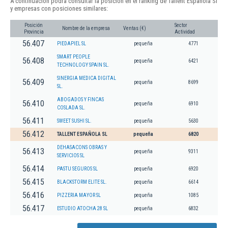
A continuación podrá consultar la posición en el ranking de Tallent Española Sl
y empresas con posiciones similares:
Posición
Sector
Nombre de la empresa
Ventas (€)
Provincia
Actividad
56.407
PIEDAPIEL SL
pequeña
4771
SMART PEOPLE
56.408
pequeña
6421
TECHNOLOGY SPAIN SL.
SINERGIA MEDICA DIGITAL
56.409
pequeña
8699
SL.
ABOGADOS Y FINCAS
56.410
pequeña
6910
COSLADA SL.
56.411
SWEET SUSHI SL.
pequeña
5630
56.412
TALLENT ESPAÑOLA SL
pequeña
6820
DEHASACONS OBRAS Y
56.413
pequeña
9311
SERVICIOS SL
56.414
PASTU SEGUROS SL
pequeña
6920
56.415
BLACKSTORM ELITE SL.
pequeña
6614
56.416
PIZZERIA MAYOR SL
pequeña
1085
56.417
ESTUDIO ATOCHA 28 SL
pequeña
6832