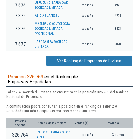
URRUZUNO GARRAIOAK
7.874
pequeña
4941
SOCIEDAD LIMITADA.
7.875
ALICIA SUAREZ SL
pequeña
4775
MARUREN ODONTOLOGIA
7.876
SOCIEDAD LIMITADA
pequeña
8623
PROFESIONAL.
LABORARTEA SOCIEDAD
7.877
pequeña
9020
LIMITADA.
Ver Ranking de Empresas de Bizkaia
Posición 326.769
en el Ranking de
Empresas Españolas
Taller 2 A Sociedad Limitada se encuentra en la posición 326.769 del Ranking
Nacional de Empresas.
A continuación podrá consultar la posición en el ranking de Taller 2 A
Sociedad Limitada y empresas con posiciones similares:
Posición
Nombre de la empresa
Ventas (€)
Provincia
Nacional
CENTRO VETERINARIO EGO-
326.764
pequeña
Gipuzkoa
GAIN SL