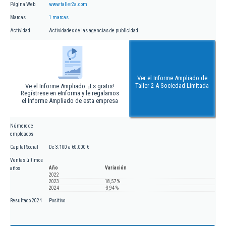
Página Web
www.taller2a.com
Marcas
1 marcas
Actividad
Actividades de las agencias de publicidad
Ver el Informe Ampliado de
Taller 2 A Sociedad Limitada
Ve el Informe Ampliado. ¡Es gratis!
Regístrese en eInforma y le regalamos
el Informe Ampliado de esta empresa
Número de
empleados
Capital Social
De 3.100 a 60.000 €
Ventas últimos
Año
Variación
años
2022
2023
18,57 %
2024
-3,94 %
Resultado 2024
Positivo