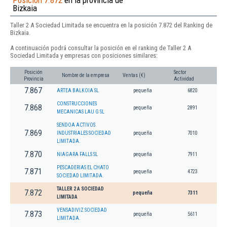
Posición 7.872
en la provincia de
Bizkaia
Taller 2 A Sociedad Limitada se encuentra en la posición 7.872 del Ranking de
Bizkaia.
A continuación podrá consultar la posición en el ranking de Taller 2 A
Sociedad Limitada y empresas con posiciones similares:
Posición
Sector
Nombre de la empresa
Ventas (€)
Provincia
Actividad
7.867
ARTEA BALKOIA SL
pequeña
6820
CONSTRUCCIONES
7.868
pequeña
2891
MECANICAS LAU G SL
SENDOA ACTIVOS
7.869
INDUSTRIALES SOCIEDAD
pequeña
7010
LIMITADA.
7.870
NIAGARA FALLS SL
pequeña
7911
PESCADERIAS EL CHATO
7.871
pequeña
4723
SOCIEDAD LIMITADA.
TALLER 2 A SOCIEDAD
7.872
pequeña
7311
LIMITADA
VENSADIVIZ SOCIEDAD
7.873
pequeña
5611
LIMITADA.