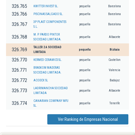
326.765
KWITTER INVEST SL.
pequeña
Barcelona
326.766
PISCINAS SALGADO SL.
pequeña
Barcelona
3P PLAST COMPONENTES
326.767
pequeña
Barcelona
S.L.
M. P. PARDO PINTOR
326.768
pequeña
Albacete
SOCIEDAD LIMITADA.
TALLER 2 A SOCIEDAD
326.769
pequeña
Bizkaia
LIMITADA
326.770
KERMED CERAMICS SL.
pequeña
Castellon
BRASKOM MADERAS
326.771
pequeña
Valencia
SOCIEDAD LIMITADA.
326.772
ACODEX SL
pequeña
Badajoz
LADRIMANCHA SOCIEDAD
326.773
pequeña
Albacete
LIMITADA
CANARIAN COMPANY MPJ
326.774
pequeña
Tenerife
SL.
Ver Ranking de Empresas Nacional