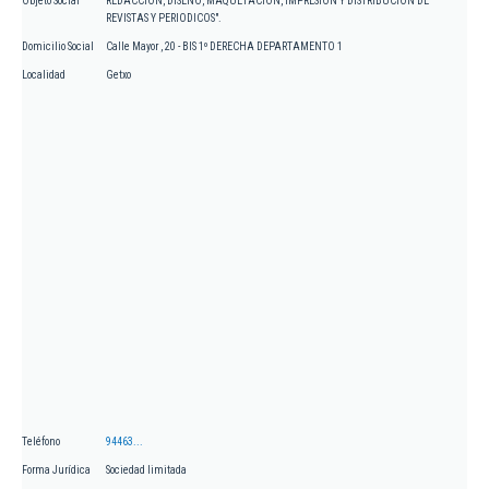
Objeto Social
REDACCION, DISENO, MAQUETACION, IMPRESION Y DISTRIBUCION DE
REVISTAS Y PERIODICOS".
Domicilio Social
Calle Mayor , 20 - BIS 1º DERECHA DEPARTAMENTO 1
Localidad
Getxo
Teléfono
94463...
Forma Jurídica
Sociedad limitada