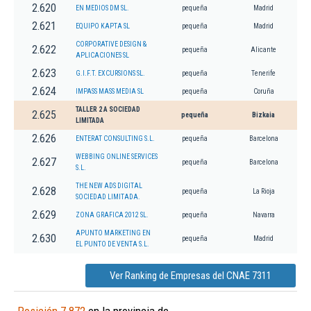
2.620
EN MEDIOS DM SL.
pequeña
Madrid
2.621
EQUIPO KAPTA SL
pequeña
Madrid
CORPORATIVE DESIGN &
2.622
pequeña
Alicante
APLICACIONES SL
2.623
G.I.F.T. EXCURSIONS SL.
pequeña
Tenerife
2.624
IMPASS MASS MEDIA SL
pequeña
Coruña
TALLER 2 A SOCIEDAD
2.625
pequeña
Bizkaia
LIMITADA
2.626
ENTERAT CONSULTING S.L.
pequeña
Barcelona
WEBBING ONLINE SERVICES
2.627
pequeña
Barcelona
S.L.
THE NEW ADS DIGITAL
2.628
pequeña
La Rioja
SOCIEDAD LIMITADA.
2.629
ZONA GRAFICA 2012 SL.
pequeña
Navarra
APUNTO MARKETING EN
2.630
pequeña
Madrid
EL PUNTO DE VENTA S.L.
Ver Ranking de Empresas del CNAE 7311