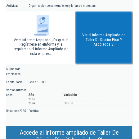
Actividad
Organización de convenciones y ferias de muestras
Ver el Informe Ampliado de
Taller De Diseño Pico Y
Ve el Informe Ampliado. ¡Es gratis!
Regístrese en eInforma y le
Asociados Sl
regalamos el Informe Ampliado de
esta empresa
Número de
empleados
Capital Social
De 0 a 3.100 €
Ventas últimos
Año
Variación
años
2023
2024
60,63 %
Resultado 2025
Positivo
Accede al Informe ampliado de Taller De