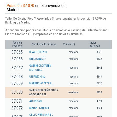
Posición 37.070
en la provincia de
Madrid
Taller De Diseño Pico Y Asociados Sl se encuentra en la posición 37.070 del
Ranking de Madrid.
A continuación podrá consultar la posición en el ranking de Taller De Diseño
Pico Y Asociados Sl y empresas con posiciones similares:
Posición
Sector
Nombre de la empresa
Ventas (€)
Provincia
Actividad
37.065
BRAVO SHOW SL.
mediana
9031
37.066
UNIDIGEN SLP.
mediana
8622
GAES MICROSYSTEM
37.067
mediana
4664
MOTION SL.
37.068
UNIPRECIO SL
mediana
4643
37.069
MARKUCIAS BEER SL.
mediana
5612
TALLER DE DISEÑO PICO Y
37.070
mediana
8230
ASOCIADOS SL
37.071
ACTIN 14 SL.
mediana
4399
37.072
MARSA STANDS SL
mediana
4324
GRUPO VETERINARIO
37.073
mediana
7500