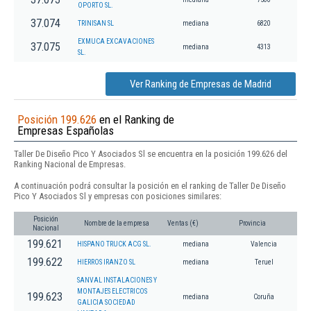
OPORTO SL.
37.074
TRINISAN SL
mediana
6820
EXMUCA EXCAVACIONES
37.075
mediana
4313
SL.
Ver Ranking de Empresas de Madrid
Posición 199.626
en el Ranking de
Empresas Españolas
Taller De Diseño Pico Y Asociados Sl se encuentra en la posición 199.626 del
Ranking Nacional de Empresas.
A continuación podrá consultar la posición en el ranking de Taller De Diseño
Pico Y Asociados Sl y empresas con posiciones similares:
Posición
Nombre de la empresa
Ventas (€)
Provincia
Nacional
199.621
HISPANO TRUCK ACG SL.
mediana
Valencia
199.622
HIERROS IRANZO SL
mediana
Teruel
SANVAL INSTALACIONES Y
MONTAJES ELECTRICOS
199.623
mediana
Coruña
GALICIA SOCIEDAD