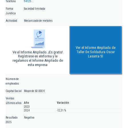
Teléfono
94123...
Forma
Sociedad limitada
Jurídica
Actividad
Mecanizado de metales
Ver el Informe Ampliado de
Taller De Soldadura Oscar
Ve el Informe Ampliado. ¡Es gratis!
Regístrese en eInforma y le
Lasanta Sl
regalamos el Informe Ampliado de
esta empresa
Número de
empleados
Capital Social
Mayor de 60.000 €
Ventas
Año
Variación
últimos años
2023
2024
-12,31 %
Resultado
Negativo
2025