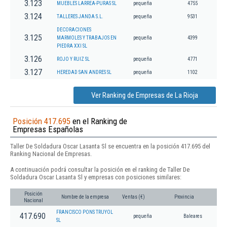
3.123
MUEBLES LARREA-PURAS SL
pequeña
4755
3.124
TALLERES JANDA S.L.
pequeña
9531
DECORACIONES
3.125
MARMOLES Y TRABAJOS EN
pequeña
4399
PIEDRA XXI SL
3.126
ROJO Y RUIZ SL
pequeña
4771
3.127
HEREDAD SAN ANDRES SL
pequeña
1102
Ver Ranking de Empresas de La Rioja
Posición 417.695
en el Ranking de
Empresas Españolas
Taller De Soldadura Oscar Lasanta Sl se encuentra en la posición 417.695 del
Ranking Nacional de Empresas.
A continuación podrá consultar la posición en el ranking de Taller De
Soldadura Oscar Lasanta Sl y empresas con posiciones similares:
Posición
Nombre de la empresa
Ventas (€)
Provincia
Nacional
FRANCISCO PONS TRUYOL
417.690
pequeña
Baleares
SL