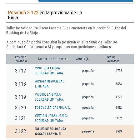
Posición 3.122
en la provincia de La
Rioja
Taller De Soldadura Oscar Lasanta Sl se encuentra en la posición 3.122 del
Ranking de La Rioja.
A continuación podrá consultar la posición en el ranking de Taller De
Soldadura Oscar Lasanta Sl y empresas con posiciones similares:
Posición
Sector
Nombre de la empresa
Ventas (€)
Provincia
Actividad
VINOTECA LARRIA
3.117
pequeña
4725
SOCIEDAD LIMITADA.
ARNAFAMI SOCIEDAD
3.118
pequeña
8553
LIMITADA.
VIVEROS LA GISELA
3.119
pequeña
4776
SOCIEDAD LIMITADA.
3.120
FOTOVOLTAICAS RIOJA SL.
pequeña
3512
GESTION URBANUS 2022
3.121
pequeña
6832
SOCIEDAD LIMITADA.
TALLER DE SOLDADURA
3.122
pequeña
2553
OSCAR LASANTA SL