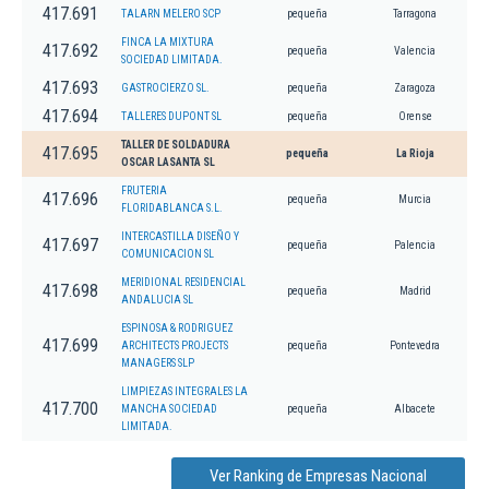
417.691
TALARN MELERO SCP
pequeña
Tarragona
FINCA LA MIXTURA
417.692
pequeña
Valencia
SOCIEDAD LIMITADA.
417.693
GASTROCIERZO SL.
pequeña
Zaragoza
417.694
TALLERES DUPONT SL
pequeña
Orense
TALLER DE SOLDADURA
417.695
pequeña
La Rioja
OSCAR LASANTA SL
FRUTERIA
417.696
pequeña
Murcia
FLORIDABLANCA S.L.
INTERCASTILLA DISEÑO Y
417.697
pequeña
Palencia
COMUNICACION SL
MERIDIONAL RESIDENCIAL
417.698
pequeña
Madrid
ANDALUCIA SL
ESPINOSA & RODRIGUEZ
417.699
ARCHITECTS PROJECTS
pequeña
Pontevedra
MANAGERS SLP
LIMPIEZAS INTEGRALES LA
417.700
MANCHA SOCIEDAD
pequeña
Albacete
LIMITADA.
Ver Ranking de Empresas Nacional