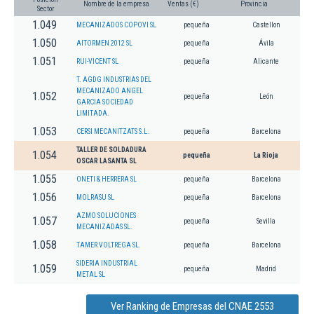
Nombre de la empresa
Ventas (€)
Provincia
Sector
1.049
MECANIZADOS COPOVI SL
pequeña
Castellon
1.050
AITORMEN 2012 SL
pequeña
Ávila
1.051
RUI-VICENT SL
pequeña
Alicante
T. AGDG INDUSTRIAS DEL
MECANIZADO ANGEL
1.052
pequeña
León
GARCIA SOCIEDAD
LIMITADA.
1.053
CERSI MECANITZATS S.L.
pequeña
Barcelona
TALLER DE SOLDADURA
1.054
pequeña
La Rioja
OSCAR LASANTA SL
1.055
ONETI & HERRERA SL
pequeña
Barcelona
1.056
MOLRASU SL
pequeña
Barcelona
AZMO SOLUCIONES
1.057
pequeña
Sevilla
MECANIZADAS SL.
1.058
TAMER VOLTREGA SL.
pequeña
Barcelona
SIDERIA INDUSTRIAL
1.059
pequeña
Madrid
METAL SL
Ver Ranking de Empresas del CNAE 2553