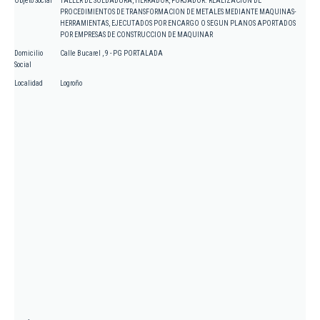
Objeto Social
TALLER DE SOLDADURA, HERRADOR, FORJADOR. REALIZACION DE
PROCEDIMIENTOS DE TRANSFORMACION DE METALES MEDIANTE MAQUINAS-
HERRAMIENTAS, EJECUTADOS POR ENCARGO O SEGUN PLANOS APORTADOS
POR EMPRESAS DE CONSTRUCCION DE MAQUINAR
Domicilio
Calle Bucarel , 9 - PG PORTALADA
Social
Localidad
Logroño