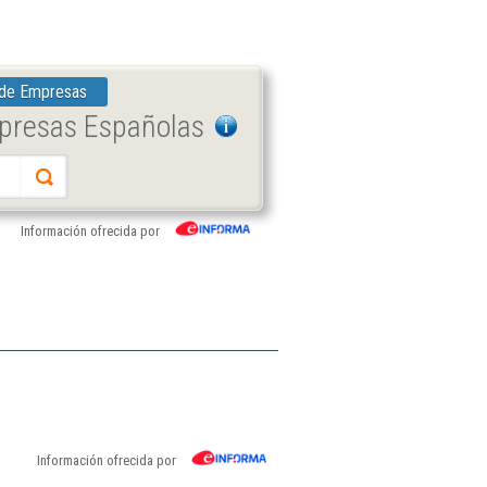
 de Empresas
mpresas Españolas
Información ofrecida por
Información ofrecida por