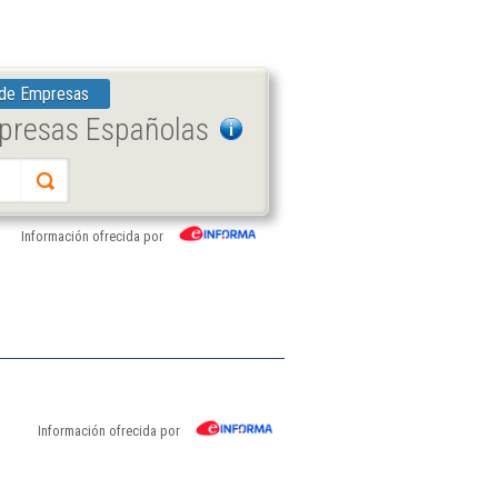
 de Empresas
mpresas Españolas
Información ofrecida por
Información ofrecida por