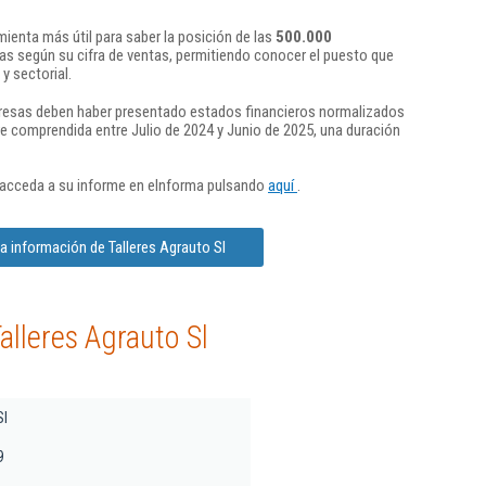
ienta más útil para saber la posición de las
500.000
s según su cifra de ventas, permitiendo conocer el puesto que
y sectorial.
presas deben haber presentado estados financieros normalizados
re comprendida entre Julio de 2024 y Junio de 2025, una duración
 acceda a su informe en eInforma pulsando
aquí
.
a información de Talleres Agrauto Sl
alleres Agrauto Sl
Sl
9