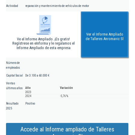
Actividad
reparación y mantenimiento de vehículos de motor
Ver el Informe Ampliado
de Talleres Anromavic Sl
Ve el Informe Ampliado. ¡Es gratis!
Regístrese en eInforma y le regalamos el
Informe Ampliado de esta empresa
Número de
empleados
Capital Social
De 3.100 a 60.000 €
Ventas
Año
Variación
últimos años
2023
2024
-5,76 %
Resultado
Positivo
2025
Accede al Informe ampliado de Talleres