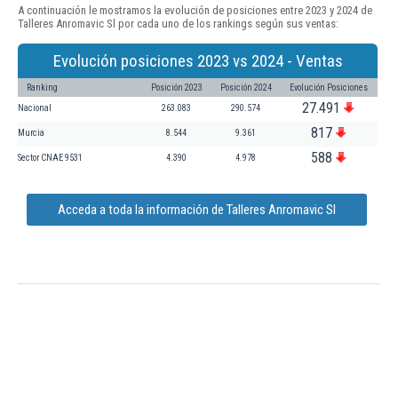
A continuación le mostramos la evolución de posiciones entre 2023 y 2024 de
Talleres Anromavic Sl por cada uno de los rankings según sus ventas:
Evolución posiciones 2023 vs 2024 - Ventas
Ranking
Posición 2023
Posición 2024
Evolución Posiciones
27.491
Nacional
263.083
290.574
817
Murcia
8.544
9.361
588
Sector CNAE 9531
4.390
4.978
Acceda a toda la información de Talleres Anromavic Sl