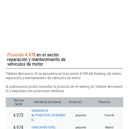
Posición 4.978
en el sector
reparación y mantenimiento de
vehículos de motor
Talleres Anromavic Sl se encuentra en la posición 4.978 del Ranking del sector
reparación y mantenimiento de vehículos de motor.
A continuación podrá consultar la posición en el ranking de Talleres Anromavic
Sl y empresas con posiciones similares:
Posición
Nombre de la empresa
Ventas (€)
Provincia
Sector
CANARIAS DE
4.973
AUTOMOCION LOS BARROS
pequeña
Tenerife
SL.
4.974
VENECIA MOTOR SL
pequeña
Madrid