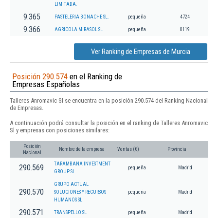
LIMITADA.
9.365
PASTELERIA BONACHE SL.
pequeña
4724
9.366
AGRICOLA MIRASOL SL
pequeña
0119
Ver Ranking de Empresas de Murcia
Posición 290.574
en el Ranking de
Empresas Españolas
Talleres Anromavic Sl se encuentra en la posición 290.574 del Ranking Nacional
de Empresas.
A continuación podrá consultar la posición en el ranking de Talleres Anromavic
Sl y empresas con posiciones similares:
Posición
Nombre de la empresa
Ventas (€)
Provincia
Nacional
TARAMBANA INVESTMENT
290.569
pequeña
Madrid
GROUP SL.
GRUPO ACTUAL
290.570
SOLUCIONES Y RECURSOS
pequeña
Madrid
HUMANOS SL
290.571
TRANSPELLO SL
pequeña
Madrid