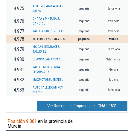
AUTOMECANICA JOAN
4.975
pequeña
Barcelona
SOLE SL
CHAPA Y PINTURA JJ
4.976
pequeña
Valencia
CANET SL
4.977
TALLERES JH PORTILLA SL
pequeña
Valencia
4.978
TALLERES ANROMAVIC SL
pequeña
Murcia
MC CAR DESGUACE &
4.979
pequeña
Barcelona
TALLER S.L.
4.980
GLASS SALAMANCA SL.
pequeña
Salamanca
TALLER ALBO VENDA I
4.981
pequeña
Gerona
REPARACIO SL
4.982
MAXMOTOR SURESTE SL
pequeña
Murcia
AUTO TALLER CAMPOS
4.983
pequeña
Barcelona
2007 S.L.
Ver Ranking de Empresas del CNAE 9531
Posición 9.361
en la provincia de
Murcia