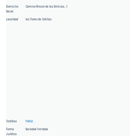
Domicilio
Camino Rincon de las Delicias , 1
Social
Localidad
las Torres de Cotillas
Teléfono
96862...
Forma
Sociedad limitada
Jurídica