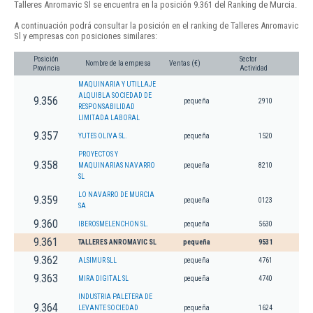
Talleres Anromavic Sl se encuentra en la posición 9.361 del Ranking de Murcia.
A continuación podrá consultar la posición en el ranking de Talleres Anromavic
Sl y empresas con posiciones similares:
Posición
Sector
Nombre de la empresa
Ventas (€)
Provincia
Actividad
MAQUINARIA Y UTILLAJE
ALQUIBLA SOCIEDAD DE
9.356
pequeña
2910
RESPONSABILIDAD
LIMITADA LABORAL
9.357
YUTES OLIVA SL.
pequeña
1520
PROYECTOS Y
9.358
MAQUINARIAS NAVARRO
pequeña
8210
SL
LO NAVARRO DE MURCIA
9.359
pequeña
0123
SA
9.360
IBEROSMELENCHON SL.
pequeña
5630
9.361
TALLERES ANROMAVIC SL
pequeña
9531
9.362
ALSIMUR SLL
pequeña
4761
9.363
MIRA DIGITAL SL
pequeña
4740
INDUSTRIA PALETERA DE
9.364
LEVANTE SOCIEDAD
pequeña
1624