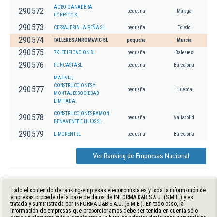
AGRO-GANADERA
290.572
pequeña
Málaga
FONESCO SL
290.573
CERRAJERIA LA PEÑA SL
pequeña
Toledo
290.574
TALLERES ANROMAVIC SL
pequeña
Murcia
290.575
7KLEDIFICACION SL.
pequeña
Baleares
290.576
FUNCASTA SL
pequeña
Barcelona
MARIVIJ,
CONSTRUCCIONES Y
290.577
pequeña
Huesca
MONTAJES SOCIEDAD
LIMITADA.
CONSTRUCCIONES RAMON
290.578
pequeña
Valladolid
BENAVENTE E HIJOS SL
290.579
LIMORENT SL
pequeña
Barcelona
Ver Ranking de Empresas Nacional
Todo el contenido de ranking-empresas.eleconomista.es y toda la información de
empresas procede de la base de datos de INFORMA D&B S.A.U. (S.M.E.) y es
tratada y suministrada por INFORMA D&B S.A.U. (S.M.E.). En todo caso, la
información de empresas que proporcionamos debe ser tenida en cuenta sólo