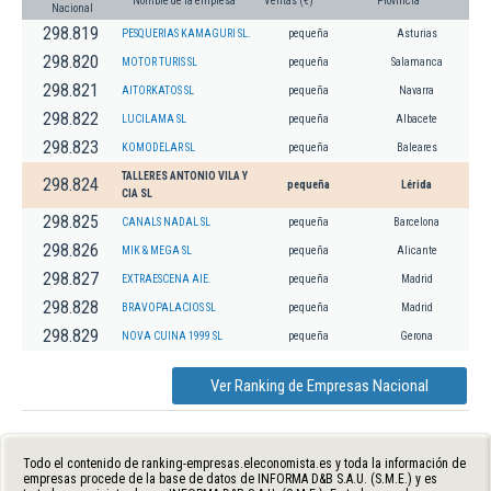
Nombre de la empresa
Ventas (€)
Provincia
Nacional
298.819
PESQUERIAS KAMAGURI SL.
pequeña
Asturias
298.820
MOTOR TURIS SL
pequeña
Salamanca
298.821
AITORKATOS SL
pequeña
Navarra
298.822
LUCILAMA SL
pequeña
Albacete
298.823
KOMODELAR SL
pequeña
Baleares
TALLERES ANTONIO VILA Y
298.824
pequeña
Lérida
CIA SL
298.825
CANALS NADAL SL
pequeña
Barcelona
298.826
MIK & MEGA SL
pequeña
Alicante
298.827
EXTRAESCENA AIE.
pequeña
Madrid
298.828
BRAVOPALACIOS SL
pequeña
Madrid
298.829
NOVA CUINA 1999 SL
pequeña
Gerona
Ver Ranking de Empresas Nacional
Todo el contenido de ranking-empresas.eleconomista.es y toda la información de
empresas procede de la base de datos de INFORMA D&B S.A.U. (S.M.E.) y es