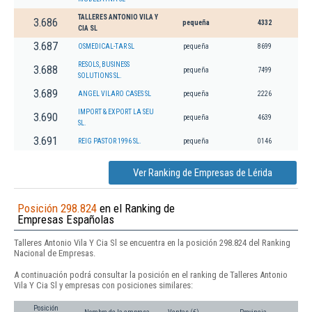
TALLERES ANTONIO VILA Y
3.686
pequeña
4332
CIA SL
3.687
OSMEDICAL-TAR SL
pequeña
8699
RESOLS, BUSINESS
3.688
pequeña
7499
SOLUTIONS SL.
3.689
ANGEL VILARO CASES SL
pequeña
2226
IMPORT & EXPORT LA SEU
3.690
pequeña
4639
SL.
3.691
REIG PASTOR 1996 SL.
pequeña
0146
Ver Ranking de Empresas de Lérida
Posición 298.824
en el Ranking de
Empresas Españolas
Talleres Antonio Vila Y Cia Sl se encuentra en la posición 298.824 del Ranking
Nacional de Empresas.
A continuación podrá consultar la posición en el ranking de Talleres Antonio
Vila Y Cia Sl y empresas con posiciones similares:
Posición