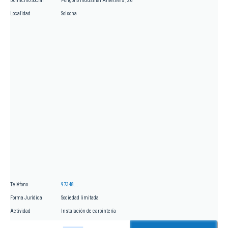
Domicilio Social
Poligono Industrial Ametllers , 26
Localidad
Solsona
Teléfono
97348...
Forma Jurídica
Sociedad limitada
Actividad
Instalación de carpintería