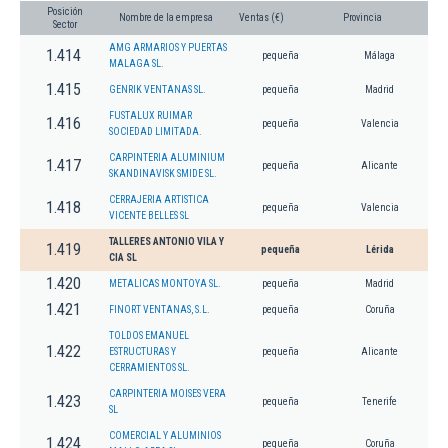
Posición
Nombre de la empresa
Ventas (€)
Provincia
Sector
AMG ARMARIOS Y PUERTAS
1.414
pequeña
Málaga
MALAGA SL.
1.415
GENRIK VENTANAS SL.
pequeña
Madrid
FUSTALUX RUIMAR
1.416
pequeña
Valencia
SOCIEDAD LIMITADA.
CARPINTERIA ALUMINIUM
1.417
pequeña
Alicante
SKANDINAVISK SMIDE SL.
CERRAJERIA ARTISTICA
1.418
pequeña
Valencia
VICENTE BELLES SL
TALLERES ANTONIO VILA Y
1.419
pequeña
Lérida
CIA SL
1.420
METALICAS MONTOYA SL.
pequeña
Madrid
1.421
FINORT VENTANAS, S.L.
pequeña
Coruña
TOLDOS EMANUEL
1.422
ESTRUCTURAS Y
pequeña
Alicante
CERRAMIENTOS SL.
CARPINTERIA MOISES VERA
1.423
pequeña
Tenerife
SL
COMERCIAL Y ALUMINIOS
1.424
pequeña
Coruña