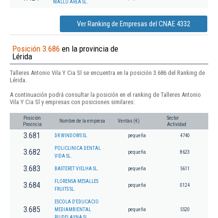
MALLO AREA SL.
Ver Ranking de Empresas del CNAE 4332
Posición 3.686
en la provincia de
Lérida
Talleres Antonio Vila Y Cia Sl se encuentra en la posición 3.686 del Ranking de
Lérida.
A continuación podrá consultar la posición en el ranking de Talleres Antonio
Vila Y Cia Sl y empresas con posiciones similares:
Posición
Sector
Nombre de la empresa
Ventas (€)
Provincia
Actividad
3.681
DR WINDOWS SL
pequeña
4740
POLICLINICA DENTAL
3.682
pequeña
8623
VIDA SL.
3.683
BASTERET VIELHA SL.
pequeña
5611
FLORENSA MESALLES
3.684
pequeña
0124
FRUITS SL.
ESCOLA D'EDUCACIO
3.685
MEDIAMBIENTAL
pequeña
5520
RIUDELAYNA SL