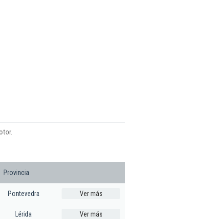
otor.
Provincia
Pontevedra
Ver más
Lérida
Ver más