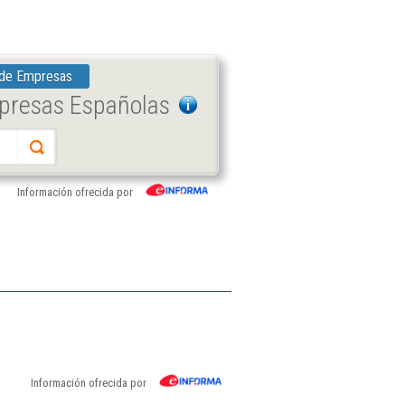
 de Empresas
mpresas Españolas
Información ofrecida por
Información ofrecida por