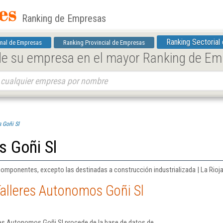
Ranking de Empresas
Ranking Sectorial
nal de Empresas
Ranking Provincial de Empresas
 de su empresa en el mayor Ranking de E
 Goñi Sl
s Goñi Sl
componentes, excepto las destinadas a construcción industrializada | La Rioj
alleres Autonomos Goñi Sl
res Autonomos Goñi Sl procede de la base de datos de