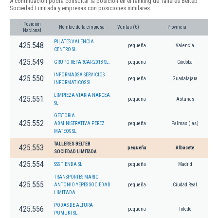
A continuación podrá consultar la posición en el ranking de Talleres Belteb
Sociedad Limitada y empresas con posiciones similares:
Posición
Nombre de la empresa
Ventas (€)
Provincia
Nacional
PILATES VALENCIA
425.548
pequeña
Valencia
CENTRO SL.
425.549
GRUPO REPARCAR 2018 SL.
pequeña
Córdoba
INFORMADSA SERVICIOS
425.550
pequeña
Guadalajara
INFORMATICOS SL
LIMPIEZA VIARIA NARCEA
425.551
pequeña
Asturias
SL
GESTORIA
425.552
ADMINISTRATIVA PEREZ
pequeña
Palmas (las)
MATEOS SL
TALLERES BELTEB
425.553
pequeña
Albacete
SOCIEDAD LIMITADA
425.554
SSS TIENDA SL
pequeña
Madrid
TRANSPORTES MARIO
425.555
ANTONIO YEPES SOCIEDAD
pequeña
Ciudad Real
LIMITADA.
PODAS DE ALTURA
425.556
pequeña
Toledo
PUMUKI SL.