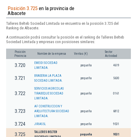
Posición 3.725
en la provincia de
Albacete
Talleres Belteb Sociedad Limitada se encuentra en la posición 3.725 del
Ranking de Albacete.
A continuación podrá consultar la posición en el ranking de Talleres Belteb
Sociedad Limitada y empresas con posiciones similares:
Posición
Sector
Nombre de la empresa
Ventas (€)
Provincia
Actividad
EMEIDI SOCIEDAD
3.720
pequeña
4619
LIMITADA.
BRASERIA LA PLAZA
3.721
pequeña
5630
SOCIEDAD LIMITADA.
SERVICIOS AGRICOLAS
3.722
TIRABEQUE SOCIEDAD
pequeña
0161
LIMITADA.
AF CONSTRUCCION Y
3.723
ARQUITECTURA SOCIEDAD
pequeña
6812
LIMITADA.
3.724
JIRIAS SL
pequeña
9531
TALLERES BELTEB
3.725
pequeña
9531
SOCIEDAD LIMITADA