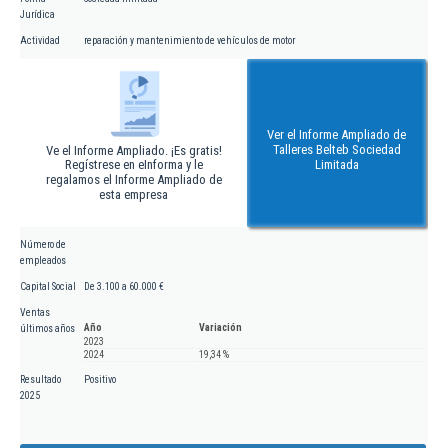
Jurídica
Actividad
reparación y mantenimiento de vehículos de motor
Ver el Informe Ampliado de
Talleres Belteb Sociedad
Ve el Informe Ampliado. ¡Es gratis!
Regístrese en eInforma y le
Limitada
regalamos el Informe Ampliado de
esta empresa
Número de
empleados
Capital Social
De 3.100 a 60.000 €
Ventas
Año
Variación
últimos años
2023
2024
19,34 %
Resultado
Positivo
2025