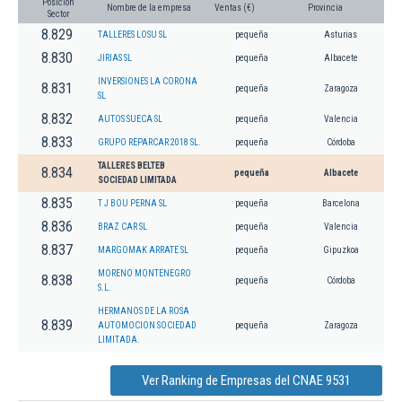
Posición
Nombre de la empresa
Ventas (€)
Provincia
Sector
8.829
TALLERES LOSU SL
pequeña
Asturias
8.830
JIRIAS SL
pequeña
Albacete
INVERSIONES LA CORONA
8.831
pequeña
Zaragoza
SL
8.832
AUTOS SUECA SL
pequeña
Valencia
8.833
GRUPO REPARCAR 2018 SL.
pequeña
Córdoba
TALLERES BELTEB
8.834
pequeña
Albacete
SOCIEDAD LIMITADA
8.835
T J BOU PERNA SL
pequeña
Barcelona
8.836
BRAZ CAR SL
pequeña
Valencia
8.837
MARGOMAK ARRATE SL
pequeña
Gipuzkoa
MORENO MONTENEGRO
8.838
pequeña
Córdoba
S.L.
HERMANOS DE LA ROSA
8.839
AUTOMOCION SOCIEDAD
pequeña
Zaragoza
LIMITADA.
Ver Ranking de Empresas del CNAE 9531