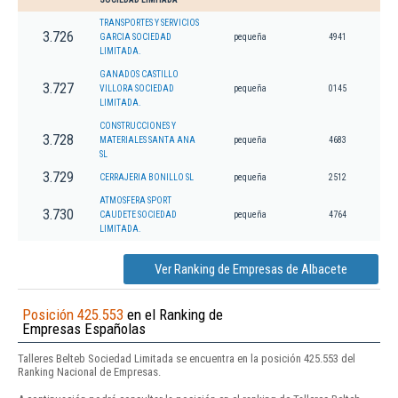
TRANSPORTES Y SERVICIOS
3.726
GARCIA SOCIEDAD
pequeña
4941
LIMITADA.
GANADOS CASTILLO
3.727
VILLORA SOCIEDAD
pequeña
0145
LIMITADA.
CONSTRUCCIONES Y
3.728
MATERIALES SANTA ANA
pequeña
4683
SL
3.729
CERRAJERIA BONILLO SL
pequeña
2512
ATMOSFERA SPORT
3.730
CAUDETE SOCIEDAD
pequeña
4764
LIMITADA.
Ver Ranking de Empresas de Albacete
Posición 425.553
en el Ranking de
Empresas Españolas
Talleres Belteb Sociedad Limitada se encuentra en la posición 425.553 del
Ranking Nacional de Empresas.