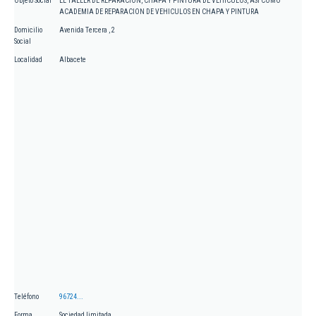
Objeto Social
EL TALLER DE REPARACION, CHAPA Y PINTURA DE VEHICULOS, ASI COMO
ACADEMIA DE REPARACION DE VEHICULOS EN CHAPA Y PINTURA
Domicilio
Avenida Tercera , 2
Social
Localidad
Albacete
Teléfono
96724...
Forma
Sociedad limitada