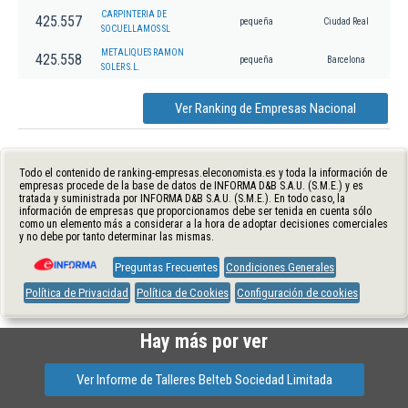
CARPINTERIA DE
425.557
pequeña
Ciudad Real
SOCUELLAMOS SL
METALIQUES RAMON
425.558
pequeña
Barcelona
SOLER S.L.
Ver Ranking de Empresas Nacional
Todo el contenido de ranking-empresas.eleconomista.es y toda la información de
empresas procede de la base de datos de INFORMA D&B S.A.U. (S.M.E.) y es
tratada y suministrada por INFORMA D&B S.A.U. (S.M.E.). En todo caso, la
información de empresas que proporcionamos debe ser tenida en cuenta sólo
como un elemento más a considerar a la hora de adoptar decisiones comerciales
y no debe por tanto determinar las mismas.
Preguntas Frecuentes
Condiciones Generales
Política de Privacidad
Política de Cookies
Configuración de cookies
Hay más por ver
Ver Informe de Talleres Belteb Sociedad Limitada