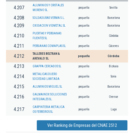
ALUMINIOS Y CRISTALES
4.207
pequeña
Sevilla
MORENO SL.
4.208
SOLDADURAS VERMA S.L.
pequeña
Barcelona
4.209
OXIDACION VIDMETAL SL
pequeña
Barcelona
PUERTAS Y PERSIANAS
4.210
pequeña
Córdoba
FUENTES SL
4.211
PERSIANAS COMAPLAS SL
pequeña
Cáceres
TALLERES BELTRAN &
4.212
pequeña
Córdoba
AREVALO SL
4.213
GRAPPA CERCADOS SL
pequeña
Bizkaia
METALICAS DUERO
4.214
pequeña
Soria
SOCIEDAD LIMITADA
4.215
ALUMINIOS MIGUEL SL
pequeña
Barcelona
GALMAINOX SOLUCIONES
4.216
pequeña
Orense
INTEGRALES SL.
CARPINTERIA METALICA
4.217
pequeña
Lugo
OS FERREIROS SL
Ver Ranking de Empresas del CNAE 2512