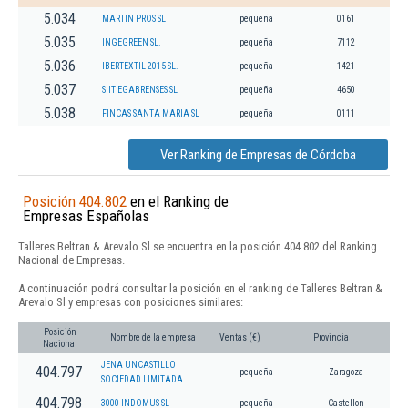
5.034
MARTIN PROS SL
pequeña
0161
5.035
INGEGREEN SL.
pequeña
7112
5.036
IBERTEXTIL 2015 SL.
pequeña
1421
5.037
SIIT EGABRENSES SL
pequeña
4650
5.038
FINCAS SANTA MARIA SL
pequeña
0111
Ver Ranking de Empresas de Córdoba
Posición 404.802
en el Ranking de
Empresas Españolas
Talleres Beltran & Arevalo Sl se encuentra en la posición 404.802 del Ranking
Nacional de Empresas.
A continuación podrá consultar la posición en el ranking de Talleres Beltran &
Arevalo Sl y empresas con posiciones similares:
Posición
Nombre de la empresa
Ventas (€)
Provincia
Nacional
JENA UNCASTILLO
404.797
pequeña
Zaragoza
SOCIEDAD LIMITADA.
404.798
3000 INDOMUS SL
pequeña
Castellon