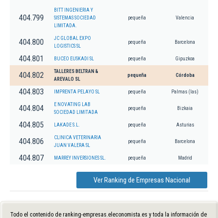
BITT INGENIERIA Y
404.799
SISTEMAS SOCIEDAD
pequeña
Valencia
LIMITADA.
JC GLOBAL EXPO
404.800
pequeña
Barcelona
LOGISTICS SL
404.801
BUCEO EUSKADI SL
pequeña
Gipuzkoa
TALLERES BELTRAN &
404.802
pequeña
Córdoba
AREVALO SL
404.803
IMPRENTA PELAYO SL
pequeña
Palmas (las)
E NOVATING LAB
404.804
pequeña
Bizkaia
SOCIEDAD LIMITADA
404.805
LAKADE S.L.
pequeña
Asturias
CLINICA VETERINARIA
404.806
pequeña
Barcelona
JUAN VALERA SL
404.807
MARREY INVERSIONES SL.
pequeña
Madrid
Ver Ranking de Empresas Nacional
Todo el contenido de ranking-empresas.eleconomista.es y toda la información de