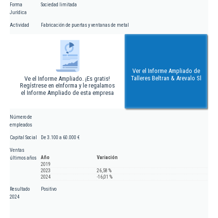
Forma
Sociedad limitada
Jurídica
Actividad
Fabricación de puertas y ventanas de metal
Ver el Informe Ampliado de
Talleres Beltran & Arevalo Sl
Ve el Informe Ampliado. ¡Es gratis!
Regístrese en eInforma y le regalamos
el Informe Ampliado de esta empresa
Número de
empleados
Capital Social
De 3.100 a 60.000 €
Ventas
Año
Variación
últimos años
2019
2023
26,58 %
2024
-16,01 %
Resultado
Positivo
2024