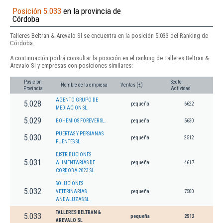
Posición 5.033
en la provincia de
Córdoba
Talleres Beltran & Arevalo Sl se encuentra en la posición 5.033 del Ranking de
Córdoba.
A continuación podrá consultar la posición en el ranking de Talleres Beltran &
Arevalo Sl y empresas con posiciones similares:
Posición
Sector
Nombre de la empresa
Ventas (€)
Provincia
Actividad
AGENTO GRUPO DE
5.028
pequeña
6622
MEDIACION SL.
5.029
BOHEMIOS FOREVER SL.
pequeña
5630
PUERTAS Y PERSIANAS
5.030
pequeña
2512
FUENTES SL
DISTRIBUCIONES
5.031
ALIMENTARIAS DE
pequeña
4617
CORDOBA 2023 SL.
SOLUCIONES
5.032
VETERINARIAS
pequeña
7500
ANDALUZAS SL
TALLERES BELTRAN &
5.033
pequeña
2512
AREVALO SL