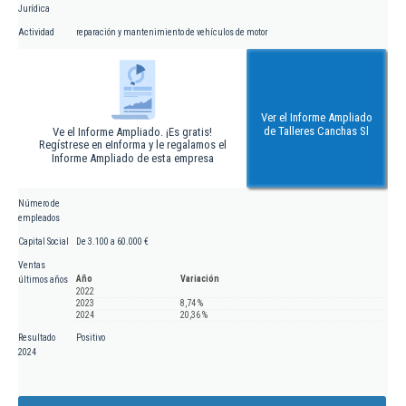
Jurídica
Actividad
reparación y mantenimiento de vehículos de motor
Ver el Informe Ampliado
de Talleres Canchas Sl
Ve el Informe Ampliado. ¡Es gratis!
Regístrese en eInforma y le regalamos el
Informe Ampliado de esta empresa
Número de
empleados
Capital Social
De 3.100 a 60.000 €
Ventas
Año
Variación
últimos años
2022
2023
8,74 %
2024
20,36 %
Resultado
Positivo
2024