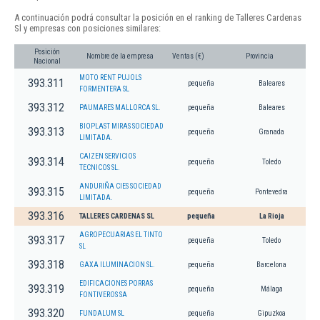
A continuación podrá consultar la posición en el ranking de Talleres Cardenas
Sl y empresas con posiciones similares:
Posición
Nombre de la empresa
Ventas (€)
Provincia
Nacional
MOTO RENT PUJOLS
393.311
pequeña
Baleares
FORMENTERA SL
393.312
PAUMARES MALLORCA SL.
pequeña
Baleares
BIOPLAST MIRAS SOCIEDAD
393.313
pequeña
Granada
LIMITADA.
CAIZEN SERVICIOS
393.314
pequeña
Toledo
TECNICOS SL.
ANDURIÑA CIES SOCIEDAD
393.315
pequeña
Pontevedra
LIMITADA.
393.316
TALLERES CARDENAS SL
pequeña
La Rioja
AGROPECUARIAS EL TINTO
393.317
pequeña
Toledo
SL
393.318
GAXA ILUMINACION SL.
pequeña
Barcelona
EDIFICACIONES PORRAS
393.319
pequeña
Málaga
FONTIVEROS SA
393.320
FUNDALUM SL
pequeña
Gipuzkoa