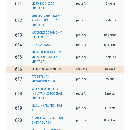
611
LEIJON SOCIEDAD
pequeña
Bizkaia
LIMITADA.
MOLDES INDUSTRIALES
612
KERAMOLD SOCIEDAD
pequeña
Castellon
LIMITADA.
SUCESORES DE RAMON Y
613
pequeña
Barcelona
CANAL SL
614
GUASCH VAC SL
pequeña
Barcelona
METALBUR ACABADOS
615
METALICOS SOCIEDAD
pequeña
Castellon
LIMITADA.
616
TALLERES CARDENAS SL
pequeña
La Rioja
ATD SISTEMAS
617
pequeña
Madrid
MICROCONTROL SL
SYCBA DESARROLLOS
618
INDUSTRIALES SOCIEDAD
pequeña
Zaragoza
LIMITADA.
MAQUINARIA TECNIBAL
619
pequeña
Alicante
SL.
APARELLAJE INDUSTRIAL
620
pequeña
Barcelona
GAS Y AGUA SA