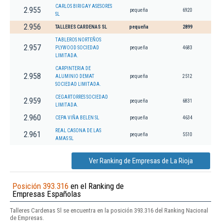
CARLOS BIRIGAY ASESORES
2.955
pequeña
6920
SL
2.956
TALLERES CARDENAS SL
pequeña
2899
TABLEROS NORTEÑOS
2.957
PLYWOOD SOCIEDAD
pequeña
4683
LIMITADA.
CARPINTERIA DE
2.958
ALUMINIO DEMAT
pequeña
2512
SOCIEDAD LIMITADA.
CEGARTORRES SOCIEDAD
2.959
pequeña
6831
LIMITADA.
2.960
CEPA VIÑA BELEN SL
pequeña
4634
REAL CASONA DE LAS
2.961
pequeña
5510
AMAS SL
Ver Ranking de Empresas de La Rioja
Posición 393.316
en el Ranking de
Empresas Españolas
Talleres Cardenas Sl se encuentra en la posición 393.316 del Ranking Nacional
de Empresas.