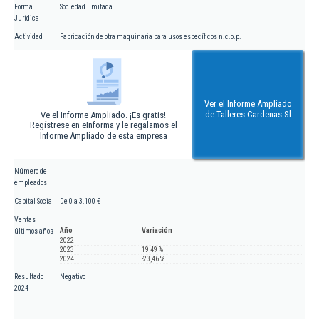
Forma
Sociedad limitada
Jurídica
Actividad
Fabricación de otra maquinaria para usos específicos n.c.o.p.
Ver el Informe Ampliado
de Talleres Cardenas Sl
Ve el Informe Ampliado. ¡Es gratis!
Regístrese en eInforma y le regalamos el
Informe Ampliado de esta empresa
Número de
empleados
Capital Social
De 0 a 3.100 €
Ventas
Año
Variación
últimos años
2022
2023
19,49 %
2024
-23,46 %
Resultado
Negativo
2024