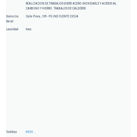
REALIZACION DE TRABAJOS SOBRE ACERO INOXIDABLE Y ACEROS AL
CARBONO Y HIERRO. TRABAJOS DE CALDERER
Domicilio
Calle Pinos , 109 - PG IND FUENTE CIEGA
Social
Localidad
haro
Teléfono
94131...