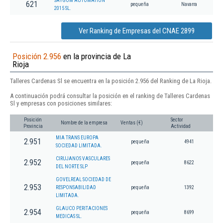
SAYGOM AUTOMATION
621
pequeña
Navarra
2015 SL.
Ver Ranking de Empresas del CNAE 2899
Posición 2.956
en la provincia de La
Rioja
Talleres Cardenas Sl se encuentra en la posición 2.956 del Ranking de La Rioja.
A continuación podrá consultar la posición en el ranking de Talleres Cardenas
Sl y empresas con posiciones similares:
Posición
Sector
Nombre de la empresa
Ventas (€)
Provincia
Actividad
MIA TRANS EUROPA
2.951
pequeña
4941
SOCIEDAD LIMITADA.
CIRUJANOS VASCULARES
2.952
pequeña
8622
DEL NORTE SLP
GOVELREAL SOCIEDAD DE
2.953
RESPONSABILIDAD
pequeña
1392
LIMITADA.
GLAUCO PERITACIONES
2.954
pequeña
8699
MEDICAS SL.